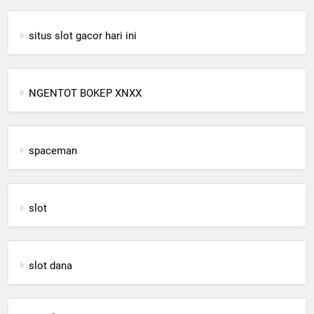
situs slot gacor hari ini
NGENTOT BOKEP XNXX
spaceman
slot
slot dana