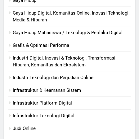
Gaya Hidup
Gaya Hidup Digital, Komunitas Online, Inovasi Teknologi,
Media & Hiburan
Gaya Hidup Mahasiswa / Teknologi & Perilaku Digital
Grafis & Optimasi Performa
Industri Digital, Inovasi & Teknologi, Transformasi
Hiburan, Komunitas dan Ekosistem
Industri Teknologi dan Perjudian Online
Infrastruktur & Keamanan Sistem
Infrastruktur Platform Digital
Infrastruktur Teknologi Digital
Judi Online