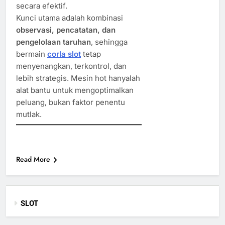
secara efektif.
Kunci utama adalah kombinasi
observasi, pencatatan, dan
pengelolaan taruhan
, sehingga
bermain
corla slot
tetap
menyenangkan, terkontrol, dan
lebih strategis. Mesin hot hanyalah
alat bantu untuk mengoptimalkan
peluang, bukan faktor penentu
mutlak.
Read More
SLOT