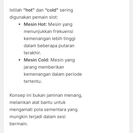
Istilah
“hot”
dan
“cold”
sering
digunakan pemain slot:
Mesin Hot:
Mesin yang
menunjukkan frekuensi
kemenangan lebih tinggi
dalam beberapa putaran
terakhir.
Mesin Cold:
Mesin yang
jarang memberikan
kemenangan dalam periode
tertentu.
Konsep ini bukan jaminan menang,
melainkan alat bantu untuk
mengamati pola sementara yang
mungkin terjadi dalam sesi
bermain.