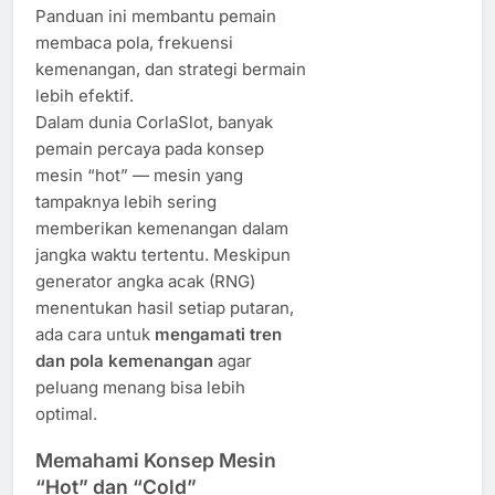
Panduan ini membantu pemain
membaca pola, frekuensi
kemenangan, dan strategi bermain
lebih efektif.
Dalam dunia CorlaSlot, banyak
pemain percaya pada konsep
mesin “hot” — mesin yang
tampaknya lebih sering
memberikan kemenangan dalam
jangka waktu tertentu. Meskipun
generator angka acak (RNG)
menentukan hasil setiap putaran,
ada cara untuk
mengamati tren
dan pola kemenangan
agar
peluang menang bisa lebih
optimal.
Memahami Konsep Mesin
“Hot” dan “Cold”