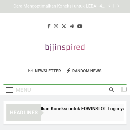
Skip
Cara Mengoptimalkan Koneksi untuk Login
to
KAYA787 yang Lebih Stabil
content
KAYA787 Login melalui Mode Privat untuk
Menjaga Privasi Akses secara Lebih Terkendali
Cara Mengoptimalkan Koneksi untuk EDWINSLOT
Login yang Stabil
Cara Mengoptimalkan Koneksi untuk LEBAH4D
Login yang Stabil di Berbagai Perangkat
Cara Mengoptimalkan Koneksi untuk Login
KAYA787 yang Lebih Stabil
BJJ Inspired
Dapatkan Produk Dan Aksesoris Berkualitas
KAYA787 Login melalui Mode Privat untuk
NEWSLETTER
RANDOM NEWS
Menjaga Privasi Akses secara Lebih Terkendali
Untuk Jiu-Jitsu Di BJJ Inspired.
MENU
ara Mengoptimalkan Koneksi untuk EDWINSLOT Login yang St
HEADLINES
 Weeks Ago