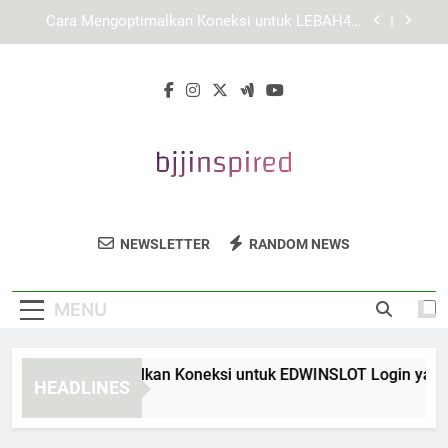
Skip
Cara Mengoptimalkan Koneksi untuk Login
to
KAYA787 yang Lebih Stabil
content
KAYA787 Login melalui Mode Privat untuk
Menjaga Privasi Akses secara Lebih Terkendali
Cara Mengoptimalkan Koneksi untuk EDWINSLOT
Login yang Stabil
Cara Mengoptimalkan Koneksi untuk LEBAH4D
Login yang Stabil di Berbagai Perangkat
Cara Mengoptimalkan Koneksi untuk Login
KAYA787 yang Lebih Stabil
BJJ Inspired
Dapatkan Produk Dan Aksesoris Berkualitas
KAYA787 Login melalui Mode Privat untuk
NEWSLETTER
RANDOM NEWS
Menjaga Privasi Akses secara Lebih Terkendali
Untuk Jiu-Jitsu Di BJJ Inspired.
MENU
ra Mengoptimalkan Koneksi untuk EDWINSLOT Login yang Sta
HEADLINES
Weeks Ago