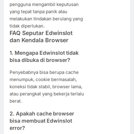
pengguna mengambil keputusan
yang tepat tanpa panik atau
melakukan tindakan berulang yang
tidak diperlukan.
FAQ Seputar Edwinslot
dan Kendala Browser
1. Mengapa Edwinslot tidak
bisa dibuka di browser?
Penyebabnya bisa berupa cache
menumpuk, cookie bermasalah,
koneksi tidak stabil, browser lama,
atau perangkat yang bekerja terlalu
berat.
2. Apakah cache browser
bisa membuat Edwinslot
error?