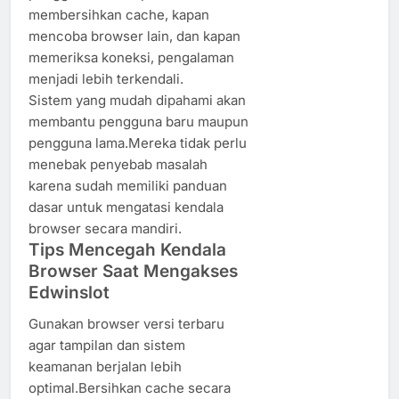
membersihkan cache, kapan
mencoba browser lain, dan kapan
memeriksa koneksi, pengalaman
menjadi lebih terkendali.
Sistem yang mudah dipahami akan
membantu pengguna baru maupun
pengguna lama.Mereka tidak perlu
menebak penyebab masalah
karena sudah memiliki panduan
dasar untuk mengatasi kendala
browser secara mandiri.
Tips Mencegah Kendala
Browser Saat Mengakses
Edwinslot
Gunakan browser versi terbaru
agar tampilan dan sistem
keamanan berjalan lebih
optimal.Bersihkan cache secara