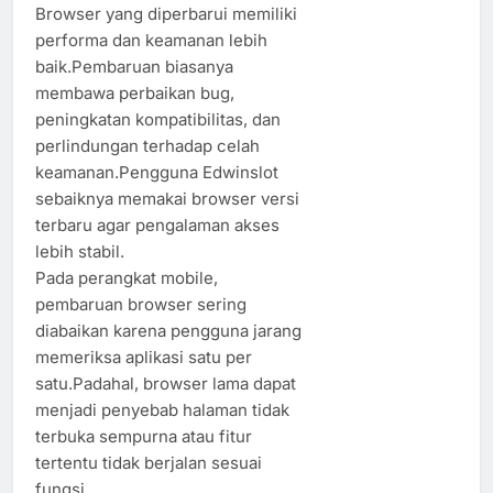
Browser yang diperbarui memiliki
performa dan keamanan lebih
baik.Pembaruan biasanya
membawa perbaikan bug,
peningkatan kompatibilitas, dan
perlindungan terhadap celah
keamanan.Pengguna Edwinslot
sebaiknya memakai browser versi
terbaru agar pengalaman akses
lebih stabil.
Pada perangkat mobile,
pembaruan browser sering
diabaikan karena pengguna jarang
memeriksa aplikasi satu per
satu.Padahal, browser lama dapat
menjadi penyebab halaman tidak
terbuka sempurna atau fitur
tertentu tidak berjalan sesuai
fungsi.