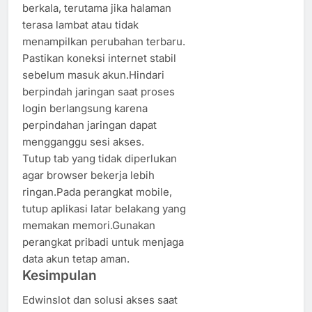
berkala, terutama jika halaman
terasa lambat atau tidak
menampilkan perubahan terbaru.
Pastikan koneksi internet stabil
sebelum masuk akun.Hindari
berpindah jaringan saat proses
login berlangsung karena
perpindahan jaringan dapat
mengganggu sesi akses.
Tutup tab yang tidak diperlukan
agar browser bekerja lebih
ringan.Pada perangkat mobile,
tutup aplikasi latar belakang yang
memakan memori.Gunakan
perangkat pribadi untuk menjaga
data akun tetap aman.
Kesimpulan
Edwinslot dan solusi akses saat