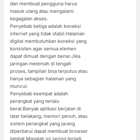
dan membuat pengguna harus
masuk ulang atau mengalami
kegagalan akses.
Penyebab ketiga adalah koneksi
internet yang tidak stabil.Halaman
digital membutuhkan koneksi yang
konsisten agar semua elemen
dapat dimuat dengan benar.Jika
jaringan melemah di tengah
proses, tampilan bisa terputus atau
hanya sebagian halaman yang
muncul.
Penyebab keempat adalah
perangkat yang terlalu
berat.Banyak aplikasi berjalan di
latar belakang, memori penuh, atau
sistem perangkat yang jarang
diperbarui dapat membuat browser
lambat.Masalah ini sering terjadi