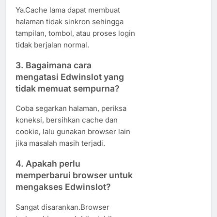
Ya.Cache lama dapat membuat
halaman tidak sinkron sehingga
tampilan, tombol, atau proses login
tidak berjalan normal.
3. Bagaimana cara
mengatasi Edwinslot yang
tidak memuat sempurna?
Coba segarkan halaman, periksa
koneksi, bersihkan cache dan
cookie, lalu gunakan browser lain
jika masalah masih terjadi.
4. Apakah perlu
memperbarui browser untuk
mengakses Edwinslot?
Sangat disarankan.Browser