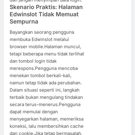
Skenario Praktis: Halaman
Edwinslot Tidak Memuat
Sempurna
Bayangkan seorang pengguna
membuka Edwinslot melalui
browser mobile.Halaman muncul,
tetapi beberapa menu tidak terlihat
dan tombol login tidak
merespons.Pengguna mencoba
menekan tombol berkali-kali,
namun tetap tidak ada perubahan.
Dalam situasi seperti ini, langkah
terbaik bukan mengulang tindakan
secara terus-menerus.Pengguna
dapat memulai dengan
menyegarkan halaman, memeriksa
koneksi, lalu membersihkan cache
dan cookie.Jika tetap bermasalah,