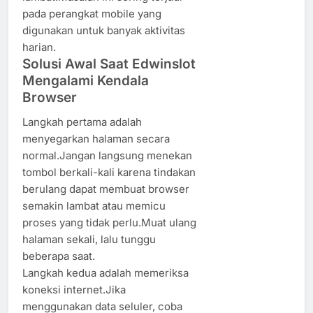
pada perangkat mobile yang
digunakan untuk banyak aktivitas
harian.
Solusi Awal Saat Edwinslot
Mengalami Kendala
Browser
Langkah pertama adalah
menyegarkan halaman secara
normal.Jangan langsung menekan
tombol berkali-kali karena tindakan
berulang dapat membuat browser
semakin lambat atau memicu
proses yang tidak perlu.Muat ulang
halaman sekali, lalu tunggu
beberapa saat.
Langkah kedua adalah memeriksa
koneksi internet.Jika
menggunakan data seluler, coba