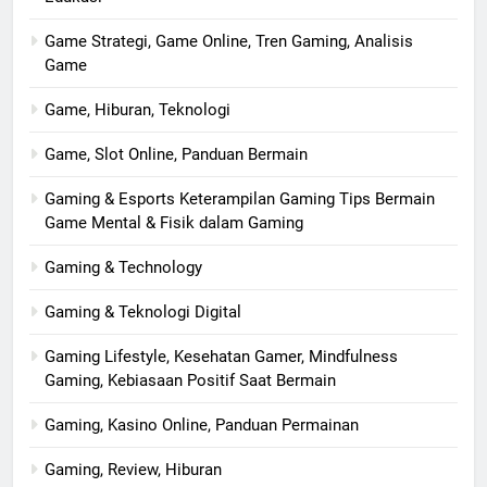
Game Strategi, Game Online, Tren Gaming, Analisis
Game
Game, Hiburan, Teknologi
Game, Slot Online, Panduan Bermain
Gaming & Esports Keterampilan Gaming Tips Bermain
Game Mental & Fisik dalam Gaming
Gaming & Technology
Gaming & Teknologi Digital
Gaming Lifestyle, Kesehatan Gamer, Mindfulness
Gaming, Kebiasaan Positif Saat Bermain
Gaming, Kasino Online, Panduan Permainan
Gaming, Review, Hiburan