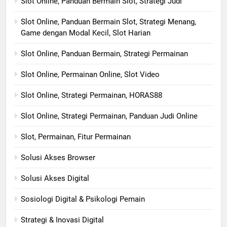
Slot Online, Panduan Bermain Slot, Strategi Judi
Slot Online, Panduan Bermain Slot, Strategi Menang,
Game dengan Modal Kecil, Slot Harian
Slot Online, Panduan Bermain, Strategi Permainan
Slot Online, Permainan Online, Slot Video
Slot Online, Strategi Permainan, HORAS88
Slot Online, Strategi Permainan, Panduan Judi Online
Slot, Permainan, Fitur Permainan
Solusi Akses Browser
Solusi Akses Digital
Sosiologi Digital & Psikologi Pemain
Strategi & Inovasi Digital