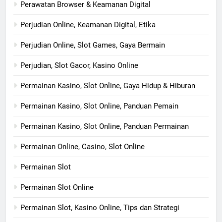
Perawatan Browser & Keamanan Digital
Perjudian Online, Keamanan Digital, Etika
Perjudian Online, Slot Games, Gaya Bermain
Perjudian, Slot Gacor, Kasino Online
Permainan Kasino, Slot Online, Gaya Hidup & Hiburan
Permainan Kasino, Slot Online, Panduan Pemain
Permainan Kasino, Slot Online, Panduan Permainan
Permainan Online, Casino, Slot Online
Permainan Slot
Permainan Slot Online
Permainan Slot, Kasino Online, Tips dan Strategi