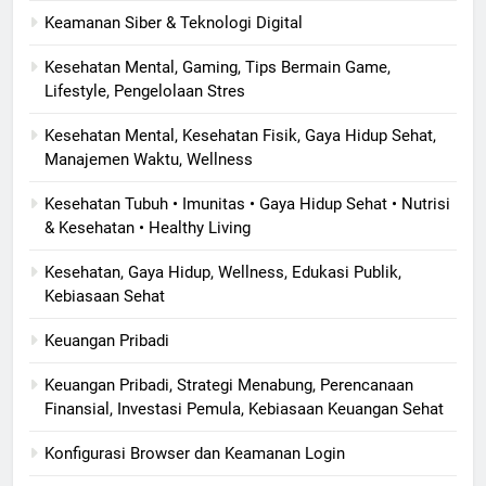
Keamanan Siber & Teknologi Digital
Kesehatan Mental, Gaming, Tips Bermain Game,
Lifestyle, Pengelolaan Stres
Kesehatan Mental, Kesehatan Fisik, Gaya Hidup Sehat,
Manajemen Waktu, Wellness
Kesehatan Tubuh • Imunitas • Gaya Hidup Sehat • Nutrisi
& Kesehatan • Healthy Living
Kesehatan, Gaya Hidup, Wellness, Edukasi Publik,
Kebiasaan Sehat
Keuangan Pribadi
Keuangan Pribadi, Strategi Menabung, Perencanaan
Finansial, Investasi Pemula, Kebiasaan Keuangan Sehat
Konfigurasi Browser dan Keamanan Login