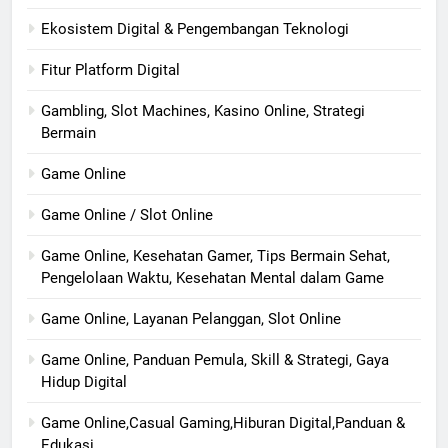
Ekosistem Digital & Pengembangan Teknologi
Fitur Platform Digital
Gambling, Slot Machines, Kasino Online, Strategi
Bermain
Game Online
Game Online / Slot Online
Game Online, Kesehatan Gamer, Tips Bermain Sehat,
Pengelolaan Waktu, Kesehatan Mental dalam Game
Game Online, Layanan Pelanggan, Slot Online
Game Online, Panduan Pemula, Skill & Strategi, Gaya
Hidup Digital
Game Online,Casual Gaming,Hiburan Digital,Panduan &
Edukasi