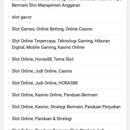
Bermain Slot Manajemen Anggaran
slot gacor
Slot Games, Online Betting, Online Casino
Slot Online Terpercaya, Teknologi Gaming, Hiburan
Digital, Mobile Gaming, Kasino Online
Slot Online, Horas88, Tema Slot
Slot Online, Judi Online, Casino
Slot Online, Judi Online, HORAS88
Slot Online, Kasino Online, Panduan Bermain
Slot Online, Kasino, Strategi Bermain, Panduan Perjudian
Slot Online, Panduan & Strategi