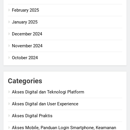
February 2025
January 2025
December 2024
November 2024
October 2024
Categories
Akses Digital dan Teknologi Platform
Akses Digital dan User Experience
Akses Digital Praktis
Akses Mobile, Panduan Login Smartphone, Keamanan