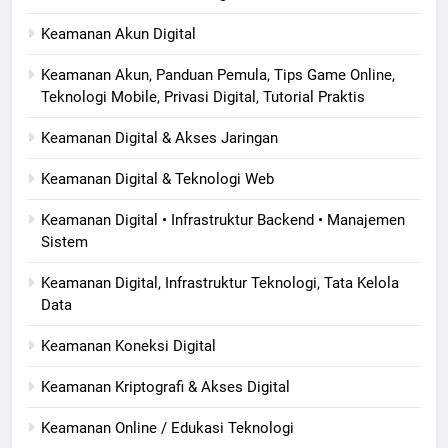
Keamanan Akun Digital
Keamanan Akun, Panduan Pemula, Tips Game Online,
Teknologi Mobile, Privasi Digital, Tutorial Praktis
Keamanan Digital & Akses Jaringan
Keamanan Digital & Teknologi Web
Keamanan Digital • Infrastruktur Backend • Manajemen
Sistem
Keamanan Digital, Infrastruktur Teknologi, Tata Kelola
Data
Keamanan Koneksi Digital
Keamanan Kriptografi & Akses Digital
Keamanan Online / Edukasi Teknologi