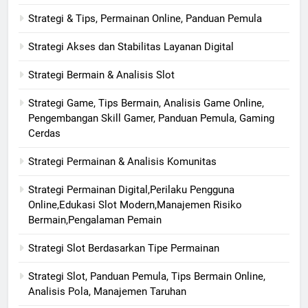
Strategi & Tips, Permainan Online, Panduan Pemula
Strategi Akses dan Stabilitas Layanan Digital
Strategi Bermain & Analisis Slot
Strategi Game, Tips Bermain, Analisis Game Online,
Pengembangan Skill Gamer, Panduan Pemula, Gaming
Cerdas
Strategi Permainan & Analisis Komunitas
Strategi Permainan Digital,Perilaku Pengguna
Online,Edukasi Slot Modern,Manajemen Risiko
Bermain,Pengalaman Pemain
Strategi Slot Berdasarkan Tipe Permainan
Strategi Slot, Panduan Pemula, Tips Bermain Online,
Analisis Pola, Manajemen Taruhan