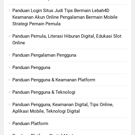
Panduan Login Situs Judi Tips Bermain Lebah4D
Keamanan Akun Online Pengalaman Bermain Mobile
Strategi Pemain Pemula
Panduan Pemula, Literasi Hiburan Digital, Edukasi Slot
Online
Panduan Pengalaman Pengguna
Panduan Pengguna
Panduan Pengguna & Keamanan Platform
Panduan Pengguna & Teknologi
Panduan Pengguna, Keamanan Digital, Tips Online,
Aplikasi Mobile, Teknologi Digital
Panduan Platform