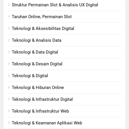
Struktur Permainan Slot & Analisis UX Digital
Taruhan Online, Permainan Slot
Teknologi & Aksesibilitas Digital
Teknologi & Analisis Data
Teknologi & Data Digital
Teknologi & Desain Digital
Teknologi & Digital
Teknologi & Hiburan Online
Teknologi & Infrastruktur Digital
Teknologi & Infrastruktur Web
Teknologi & Keamanan Aplikasi Web