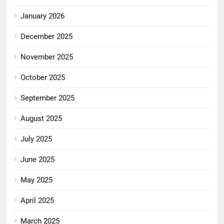
January 2026
December 2025
November 2025
October 2025
September 2025
August 2025
July 2025
June 2025
May 2025
April 2025
March 2025