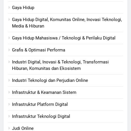
Gaya Hidup
Gaya Hidup Digital, Komunitas Online, Inovasi Teknologi,
Media & Hiburan
Gaya Hidup Mahasiswa / Teknologi & Perilaku Digital
Grafis & Optimasi Performa
Industri Digital, Inovasi & Teknologi, Transformasi
Hiburan, Komunitas dan Ekosistem
Industri Teknologi dan Perjudian Online
Infrastruktur & Keamanan Sistem
Infrastruktur Platform Digital
Infrastruktur Teknologi Digital
Judi Online