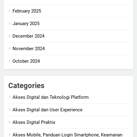
February 2025
January 2025
December 2024
November 2024
October 2024
Categories
Akses Digital dan Teknologi Platform
Akses Digital dan User Experience
Akses Digital Praktis
Akses Mobile, Panduan Login Smartphone, Keamanan