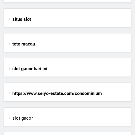
situs slot
toto macau
slot gacor hari ini
https://www.seiyo-estate.com/condominium
slot gacor