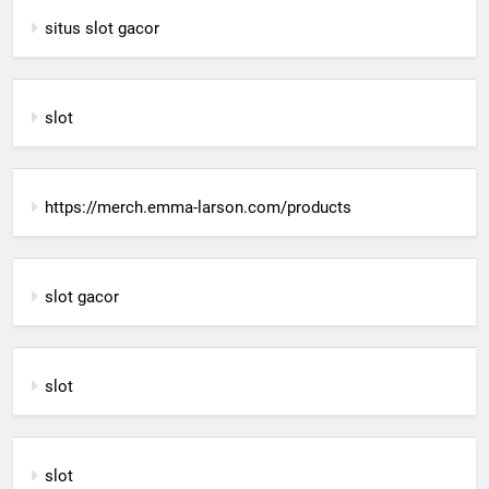
situs slot gacor
slot
https://merch.emma-larson.com/products
slot gacor
slot
slot