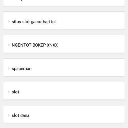
situs slot gacor hari ini
NGENTOT BOKEP XNXX
spaceman
slot
slot dana