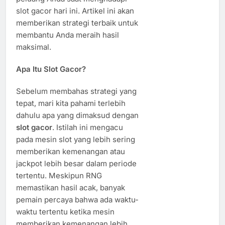
slot gacor hari ini. Artikel ini akan
memberikan strategi terbaik untuk
membantu Anda meraih hasil
maksimal.
Apa Itu Slot Gacor?
Sebelum membahas strategi yang
tepat, mari kita pahami terlebih
dahulu apa yang dimaksud dengan
slot gacor
. Istilah ini mengacu
pada mesin slot yang lebih sering
memberikan kemenangan atau
jackpot lebih besar dalam periode
tertentu. Meskipun RNG
memastikan hasil acak, banyak
pemain percaya bahwa ada waktu-
waktu tertentu ketika mesin
memberikan kemenangan lebih