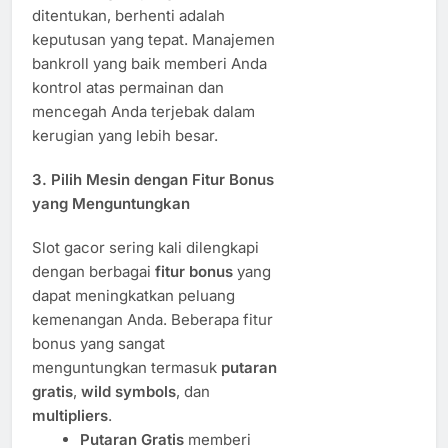
ditentukan, berhenti adalah
keputusan yang tepat. Manajemen
bankroll yang baik memberi Anda
kontrol atas permainan dan
mencegah Anda terjebak dalam
kerugian yang lebih besar.
3.
Pilih Mesin dengan Fitur Bonus
yang Menguntungkan
Slot gacor sering kali dilengkapi
dengan berbagai
fitur bonus
yang
dapat meningkatkan peluang
kemenangan Anda. Beberapa fitur
bonus yang sangat
menguntungkan termasuk
putaran
gratis
,
wild symbols
, dan
multipliers
.
Putaran Gratis
memberi