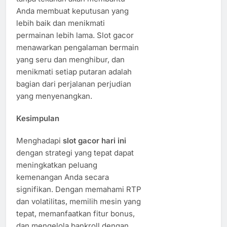
Anda membuat keputusan yang
lebih baik dan menikmati
permainan lebih lama. Slot gacor
menawarkan pengalaman bermain
yang seru dan menghibur, dan
menikmati setiap putaran adalah
bagian dari perjalanan perjudian
yang menyenangkan.
Kesimpulan
Menghadapi
slot gacor hari ini
dengan strategi yang tepat dapat
meningkatkan peluang
kemenangan Anda secara
signifikan. Dengan memahami RTP
dan volatilitas, memilih mesin yang
tepat, memanfaatkan fitur bonus,
dan mengelola bankroll dengan