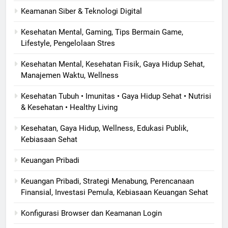
Keamanan Siber & Teknologi Digital
Kesehatan Mental, Gaming, Tips Bermain Game,
Lifestyle, Pengelolaan Stres
Kesehatan Mental, Kesehatan Fisik, Gaya Hidup Sehat,
Manajemen Waktu, Wellness
Kesehatan Tubuh • Imunitas • Gaya Hidup Sehat • Nutrisi
& Kesehatan • Healthy Living
Kesehatan, Gaya Hidup, Wellness, Edukasi Publik,
Kebiasaan Sehat
Keuangan Pribadi
Keuangan Pribadi, Strategi Menabung, Perencanaan
Finansial, Investasi Pemula, Kebiasaan Keuangan Sehat
Konfigurasi Browser dan Keamanan Login