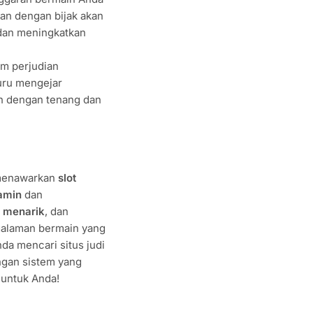
ran dengan bijak akan
dan meningkatkan
am perjudian
uru mengejar
n dengan tenang dan
g menawarkan
slot
amin
dan
s menarik
, dan
alaman bermain yang
a mencari situs judi
gan sistem yang
 untuk Anda!