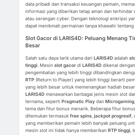
data pribadi dan transaksi keuangan pemain, mema
informasi yang diberikan tetap aman dan terhindar 
atau serangan cyber. Dengan teknologi enkripsi ya
dapat menikmati permainan tanpa khawatir tentang 
Slot Gacor di LARIS4D: Peluang Menang T
Besar
Salah satu daya tarik utama dari
LARIS4D
adalah
sl
tinggi
. Mesin
slot gacor
di
LARIS4D
dikenal dengan
pengembalian yang lebih tinggi dibandingkan denga
RTP
(Return to Player) yang lebih tinggi berarti pe
yang lebih besar untuk memenangkan hadiah besar 
LARIS4D
menawarkan berbagai jenis mesin slot da
ternama, seperti
Pragmatic Play
dan
Microgaming
tema dan fitur bonus menarik. Beberapa fitur bonu
ditemukan termasuk
free spins
,
jackpot progresif
,
yang memberikan pemain lebih banyak peluang un
mesin slot ini tidak hanya memberikan
RTP tinggi
, 