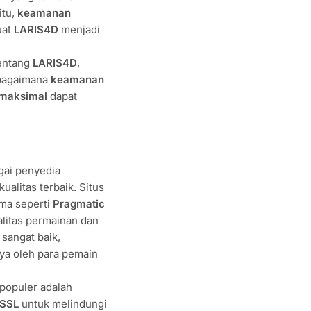
itu,
keamanan
uat
LARIS4D
menjadi
tentang
LARIS4D
,
 bagaimana
keamanan
 maksimal
dapat
agai penyedia
ualitas terbaik. Situs
ama seperti
Pragmatic
litas permainan dan
sangat baik,
ya oleh para pemain
populer adalah
 SSL
untuk melindungi