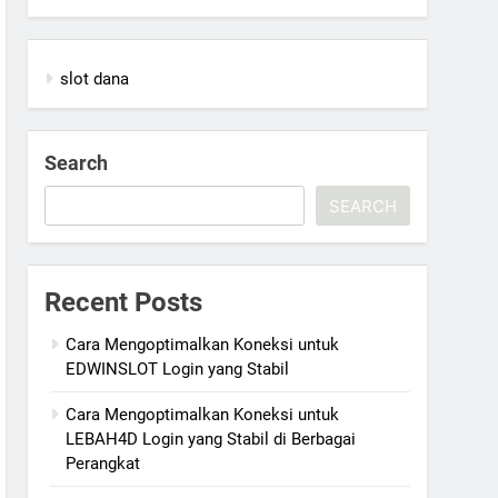
slot dana
Search
SEARCH
Recent Posts
Cara Mengoptimalkan Koneksi untuk
EDWINSLOT Login yang Stabil
Cara Mengoptimalkan Koneksi untuk
LEBAH4D Login yang Stabil di Berbagai
Perangkat