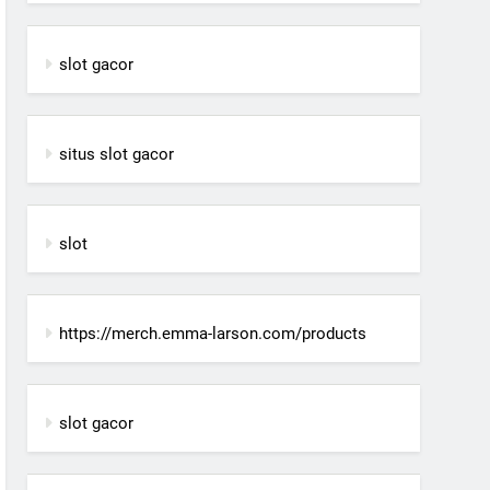
slot gacor
situs slot gacor
slot
https://merch.emma-larson.com/products
slot gacor