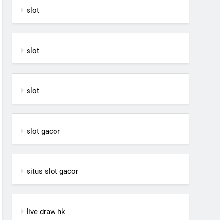
slot
slot
slot
slot gacor
situs slot gacor
live draw hk