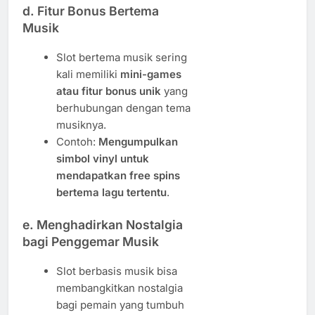
d. Fitur Bonus Bertema
Musik
Slot bertema musik sering
kali memiliki
mini-games
atau fitur bonus unik
yang
berhubungan dengan tema
musiknya.
Contoh:
Mengumpulkan
simbol vinyl untuk
mendapatkan free spins
bertema lagu tertentu
.
e. Menghadirkan Nostalgia
bagi Penggemar Musik
Slot berbasis musik bisa
membangkitkan nostalgia
bagi pemain yang tumbuh