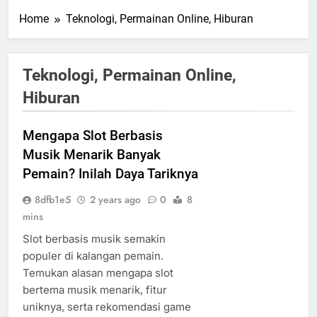
Home
Teknologi, Permainan Online, Hiburan
Teknologi, Permainan Online,
Hiburan
Mengapa Slot Berbasis
Musik Menarik Banyak
Pemain? Inilah Daya Tariknya
8dfb1e5
2 years ago
0
8
mins
Slot berbasis musik semakin
populer di kalangan pemain.
Temukan alasan mengapa slot
bertema musik menarik, fitur
uniknya, serta rekomendasi game