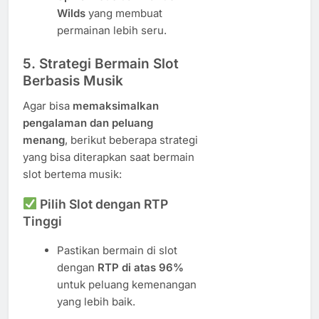
Wilds
yang membuat
permainan lebih seru.
5. Strategi Bermain Slot
Berbasis Musik
Agar bisa
memaksimalkan
pengalaman dan peluang
menang
, berikut beberapa strategi
yang bisa diterapkan saat bermain
slot bertema musik:
Pilih Slot dengan RTP
Tinggi
Pastikan bermain di slot
dengan
RTP di atas 96%
untuk peluang kemenangan
yang lebih baik.