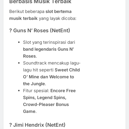
Berbasis Musik Terbaik
Berikut beberapa
slot bertema
musik terbaik
yang layak dicoba:
?
Guns N’ Roses (NetEnt)
Slot yang terinspirasi dari
band legendaris Guns N’
Roses
.
Soundtrack mencakup lagu-
lagu hit seperti
Sweet Child
O’ Mine dan Welcome to
the Jungle
.
Fitur spesial:
Encore Free
Spins, Legend Spins,
Crowd-Pleaser Bonus
Game
.
?
Jimi Hendrix (NetEnt)