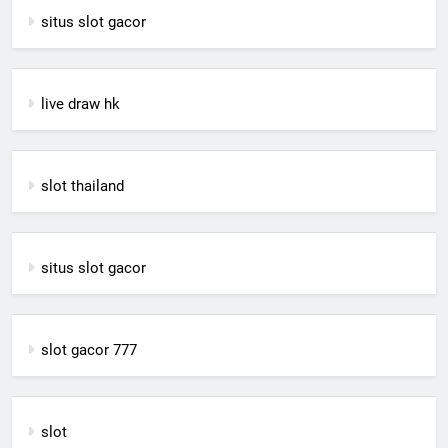
situs slot gacor
live draw hk
slot thailand
situs slot gacor
slot gacor 777
slot