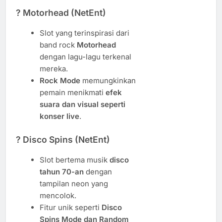
?
Motorhead (NetEnt)
Slot yang terinspirasi dari
band rock
Motorhead
dengan lagu-lagu terkenal
mereka.
Rock Mode
memungkinkan
pemain menikmati
efek
suara dan visual seperti
konser live
.
?
Disco Spins (NetEnt)
Slot bertema musik
disco
tahun 70-an
dengan
tampilan neon yang
mencolok.
Fitur unik seperti
Disco
Spins Mode dan Random