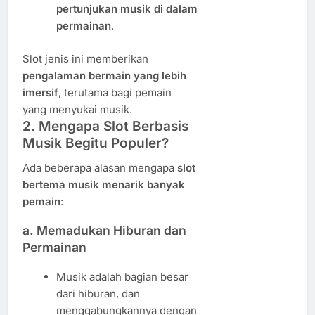
pertunjukan musik di dalam
permainan
.
Slot jenis ini memberikan
pengalaman bermain yang lebih
imersif
, terutama bagi pemain
yang menyukai musik.
2. Mengapa Slot Berbasis
Musik Begitu Populer?
Ada beberapa alasan mengapa
slot
bertema musik menarik banyak
pemain
:
a. Memadukan Hiburan dan
Permainan
Musik adalah bagian besar
dari hiburan, dan
menggabungkannya dengan