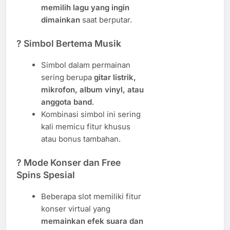
memilih lagu yang ingin
dimainkan
saat berputar.
?
Simbol Bertema Musik
Simbol dalam permainan
sering berupa
gitar listrik,
mikrofon, album vinyl, atau
anggota band
.
Kombinasi simbol ini sering
kali memicu fitur khusus
atau bonus tambahan.
?
Mode Konser dan Free
Spins Spesial
Beberapa slot memiliki fitur
konser virtual yang
memainkan efek suara dan