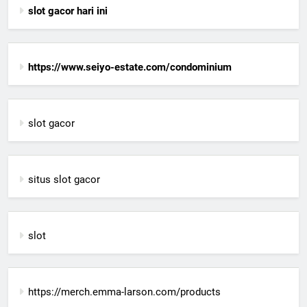
slot gacor hari ini
https://www.seiyo-estate.com/condominium
slot gacor
situs slot gacor
slot
https://merch.emma-larson.com/products