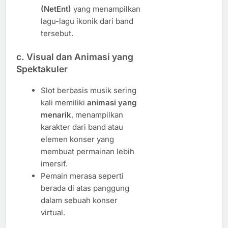
(NetEnt)
yang menampilkan
lagu-lagu ikonik dari band
tersebut.
c. Visual dan Animasi yang
Spektakuler
Slot berbasis musik sering
kali memiliki
animasi yang
menarik
, menampilkan
karakter dari band atau
elemen konser yang
membuat permainan lebih
imersif.
Pemain merasa seperti
berada di atas panggung
dalam sebuah konser
virtual.