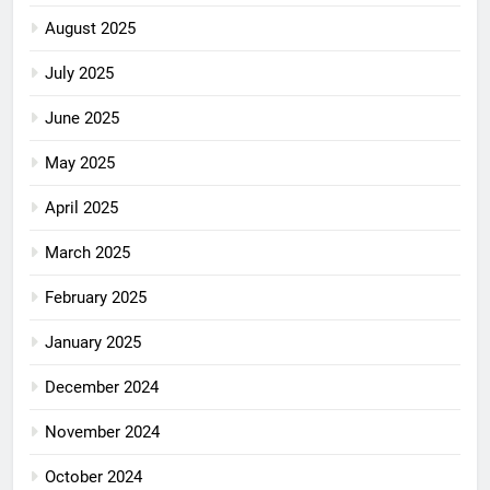
August 2025
July 2025
June 2025
May 2025
April 2025
March 2025
February 2025
January 2025
December 2024
November 2024
October 2024