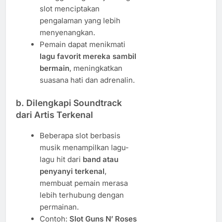
slot menciptakan
pengalaman yang lebih
menyenangkan.
Pemain dapat menikmati
lagu favorit mereka sambil
bermain
, meningkatkan
suasana hati dan adrenalin.
b. Dilengkapi Soundtrack
dari Artis Terkenal
Beberapa slot berbasis
musik menampilkan lagu-
lagu hit dari
band atau
penyanyi terkenal
,
membuat pemain merasa
lebih terhubung dengan
permainan.
Contoh:
Slot Guns N’ Roses