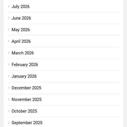
July 2026
June 2026
May 2026
April 2026
March 2026
February 2026
January 2026
December 2025
November 2025
October 2025
September 2025