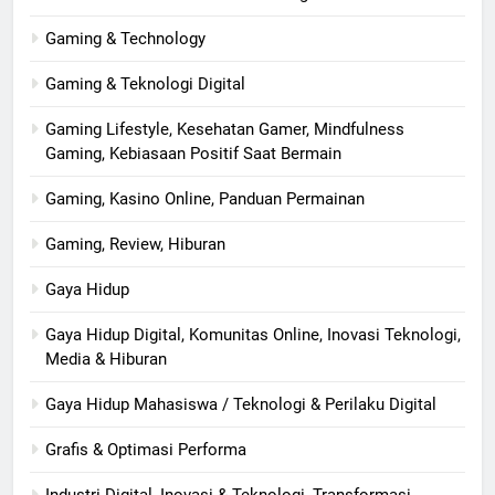
Gaming & Technology
Gaming & Teknologi Digital
Gaming Lifestyle, Kesehatan Gamer, Mindfulness
Gaming, Kebiasaan Positif Saat Bermain
Gaming, Kasino Online, Panduan Permainan
Gaming, Review, Hiburan
Gaya Hidup
Gaya Hidup Digital, Komunitas Online, Inovasi Teknologi,
Media & Hiburan
Gaya Hidup Mahasiswa / Teknologi & Perilaku Digital
Grafis & Optimasi Performa
Industri Digital, Inovasi & Teknologi, Transformasi