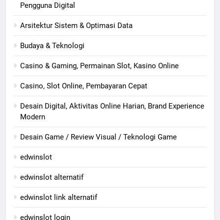
Pengguna Digital
Arsitektur Sistem & Optimasi Data
Budaya & Teknologi
Casino & Gaming, Permainan Slot, Kasino Online
Casino, Slot Online, Pembayaran Cepat
Desain Digital, Aktivitas Online Harian, Brand Experience
Modern
Desain Game / Review Visual / Teknologi Game
edwinslot
edwinslot alternatif
edwinslot link alternatif
edwinslot login