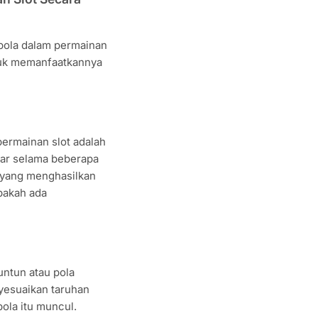
pola dalam permainan
tuk memanfaatkannya
permainan slot adalah
yar selama beberapa
 yang menghasilkan
pakah ada
untun atau pola
yesuaikan taruhan
la itu muncul.