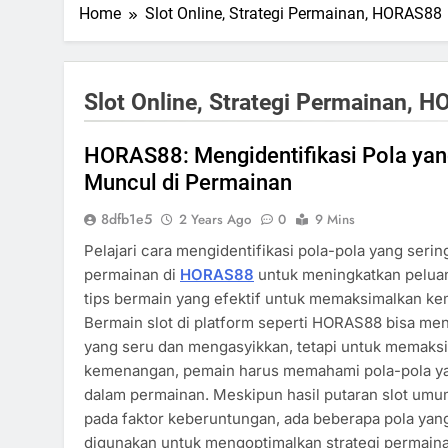
Home
Slot Online, Strategi Permainan, HORAS88
Slot Online, Strategi Permainan, 
HORAS88: Mengidentifikasi Pola yan
Muncul di Permainan
8dfb1e5
2 Years Ago
0
9 Mins
Pelajari cara mengidentifikasi pola-pola yang seri
permainan di
HORAS88
untuk meningkatkan pelu
tips bermain yang efektif untuk memaksimalkan k
Bermain slot di platform seperti HORAS88 bisa me
yang seru dan mengasyikkan, tetapi untuk memaks
kemenangan, pemain harus memahami pola-pola y
dalam permainan. Meskipun hasil putaran slot um
pada faktor keberuntungan, ada beberapa pola yang
digunakan untuk mengoptimalkan strategi permainan.