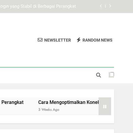
in yang Stabil di Berbagai Perangkat
ntuk Login KAYA787 yang Lebih Stabil
Privasi Akses secara Lebih Terkendali
NEWSLETTER
RANDOM NEWS
i untuk EDWINSLOT Login yang Stabil
in yang Stabil di Berbagai Perangkat
d.
ntuk Login KAYA787 yang Lebih Stabil
Privasi Akses secara Lebih Terkendali
Cara Mengoptimalkan Koneksi untuk Login KAYA787 yang
3 Weeks Ago