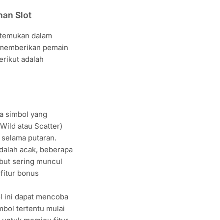
nan Slot
itemukan dalam
t memberikan pemain
rikut adalah
la simbol yang
 Wild atau Scatter)
 selama putaran.
dalah acak, beberapa
but sering muncul
 fitur bonus
 ini dapat mencoba
bol tertentu mulai