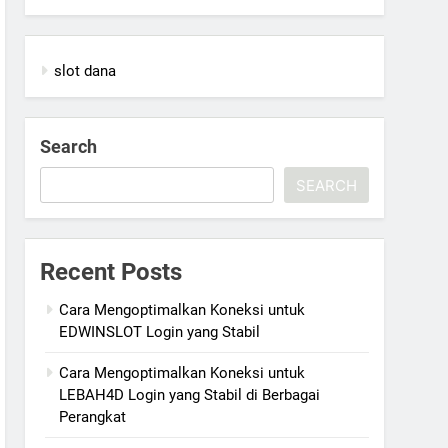
slot dana
Search
SEARCH
Recent Posts
Cara Mengoptimalkan Koneksi untuk
EDWINSLOT Login yang Stabil
Cara Mengoptimalkan Koneksi untuk
LEBAH4D Login yang Stabil di Berbagai
Perangkat