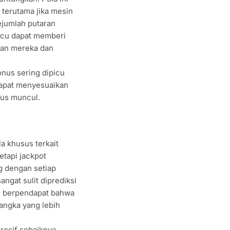
, terutama jika mesin
ejumlah putaran
picu dapat memberi
han mereka dan
nus sering dipicu
dapat menyesuaikan
nus muncul.
a khusus terkait
tetapi jackpot
g dengan setiap
ngat sulit diprediksi
n berpendapat bahwa
angka yang lebih
resif sebaiknya