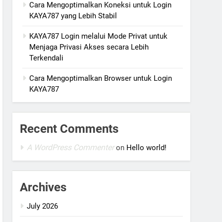
Cara Mengoptimalkan Koneksi untuk Login
KAYA787 yang Lebih Stabil
KAYA787 Login melalui Mode Privat untuk
Menjaga Privasi Akses secara Lebih
Terkendali
Cara Mengoptimalkan Browser untuk Login
KAYA787
Recent Comments
A WordPress Commenter
on
Hello world!
Archives
July 2026