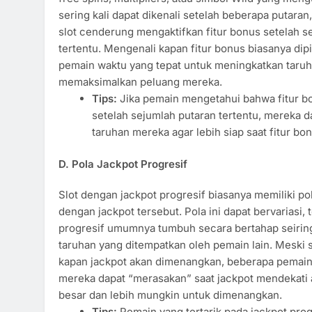
sering kali dapat dikenali setelah beberapa putaran
slot cenderung mengaktifkan fitur bonus setelah s
tertentu. Mengenali kapan fitur bonus biasanya di
pemain waktu yang tepat untuk meningkatkan taru
memaksimalkan peluang mereka.
Tips:
Jika pemain mengetahui bahwa fitur bo
setelah sejumlah putaran tertentu, mereka 
taruhan mereka agar lebih siap saat fitur bo
D. Pola Jackpot Progresif
Slot dengan jackpot progresif biasanya memiliki pol
dengan jackpot tersebut. Pola ini dapat bervariasi, 
progresif umumnya tumbuh secara bertahap seirin
taruhan yang ditempatkan oleh pemain lain. Meski sa
kapan jackpot akan dimenangkan, beberapa pemai
mereka dapat “merasakan” saat jackpot mendekati 
besar dan lebih mungkin untuk dimenangkan.
Tips:
Pemain yang tertarik pada jackpot prog