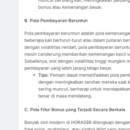
muncul berulang kali, meningkatkan peluang
bonus atau kemenangan besar.
B. Pola Pembayaran Beruntun
Pola pembayaran beruntun adalah pola kemenangan
beberapa kali berturut-turut atau dalam putaran ber
dengan volatilitas rendah, pola pembayaran berun
mesin cenderung memberikan kemenangan kecil se
Sebaliknya, slot dengan volatilitas tinggi mungkin
pembayaran yang lebih jarang tetapi besar.
Tips:
Pemain dapat memanfaatkan pola pem
dengan meningkatkan taruhan mereka saat 
sering muncul, berharap untuk mendapatka
besar di masa mendatang.
C. Pola Fitur Bonus yang Terjadi Secara Berkala
Banyak slot modern di HORAS88 dilengkapi dengan f
free spins, multipliers, atau simbol Wild yang meng