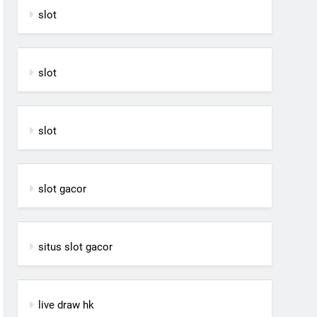
slot
slot
slot
slot gacor
situs slot gacor
live draw hk