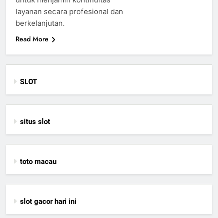
layanan secara profesional dan
berkelanjutan.
Read More
SLOT
situs slot
toto macau
slot gacor hari ini