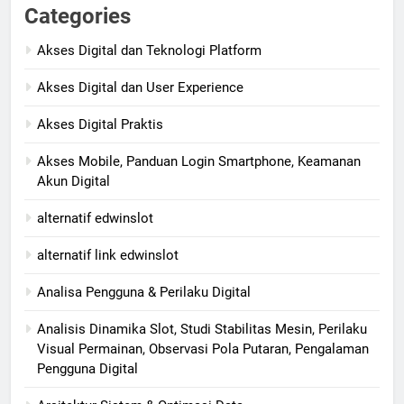
Categories
Akses Digital dan Teknologi Platform
Akses Digital dan User Experience
Akses Digital Praktis
Akses Mobile, Panduan Login Smartphone, Keamanan
Akun Digital
alternatif edwinslot
alternatif link edwinslot
Analisa Pengguna & Perilaku Digital
Analisis Dinamika Slot, Studi Stabilitas Mesin, Perilaku
Visual Permainan, Observasi Pola Putaran, Pengalaman
Pengguna Digital