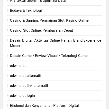
Arsitektur Sistem & Optimasi Data
Budaya & Teknologi
Casino & Gaming, Permainan Slot, Kasino Online
Casino, Slot Online, Pembayaran Cepat
Desain Digital, Aktivitas Online Harian, Brand Experience
Modern
Desain Game / Review Visual / Teknologi Game
edwinslot
edwinslot alternatif
edwinslot link alternatif
edwinslot login
Efisiensi dan Kenyamanan Platform Digital