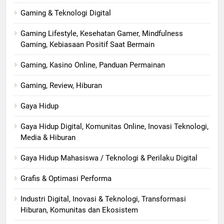
Gaming & Teknologi Digital
Gaming Lifestyle, Kesehatan Gamer, Mindfulness
Gaming, Kebiasaan Positif Saat Bermain
Gaming, Kasino Online, Panduan Permainan
Gaming, Review, Hiburan
Gaya Hidup
Gaya Hidup Digital, Komunitas Online, Inovasi Teknologi,
Media & Hiburan
Gaya Hidup Mahasiswa / Teknologi & Perilaku Digital
Grafis & Optimasi Performa
Industri Digital, Inovasi & Teknologi, Transformasi
Hiburan, Komunitas dan Ekosistem