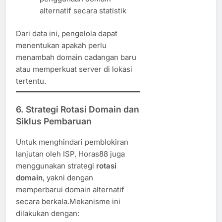
alternatif secara statistik
Dari data ini, pengelola dapat
menentukan apakah perlu
menambah domain cadangan baru
atau memperkuat server di lokasi
tertentu.
6.
Strategi Rotasi Domain dan
Siklus Pembaruan
Untuk menghindari pemblokiran
lanjutan oleh ISP, Horas88 juga
menggunakan strategi
rotasi
domain
, yakni dengan
memperbarui domain alternatif
secara berkala.Mekanisme ini
dilakukan dengan: