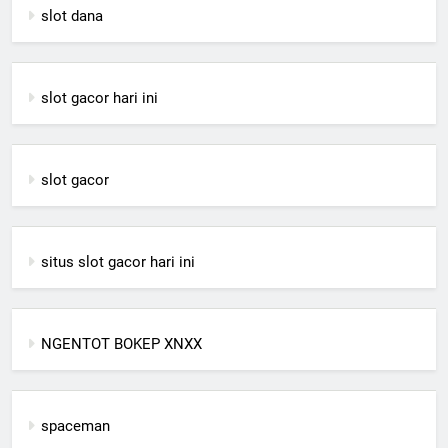
slot dana
slot gacor hari ini
slot gacor
situs slot gacor hari ini
NGENTOT BOKEP XNXX
spaceman