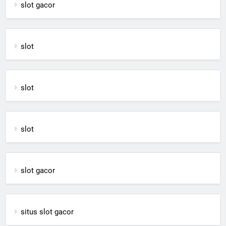
slot gacor
slot
slot
slot
slot gacor
situs slot gacor