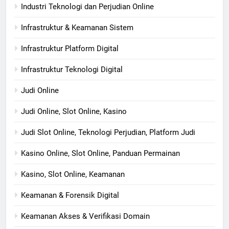
Industri Teknologi dan Perjudian Online
Infrastruktur & Keamanan Sistem
Infrastruktur Platform Digital
Infrastruktur Teknologi Digital
Judi Online
Judi Online, Slot Online, Kasino
Judi Slot Online, Teknologi Perjudian, Platform Judi
Kasino Online, Slot Online, Panduan Permainan
Kasino, Slot Online, Keamanan
Keamanan & Forensik Digital
Keamanan Akses & Verifikasi Domain