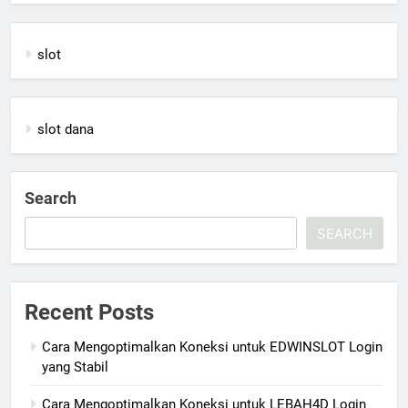
slot
slot dana
Search
SEARCH
Recent Posts
Cara Mengoptimalkan Koneksi untuk EDWINSLOT Login
yang Stabil
Cara Mengoptimalkan Koneksi untuk LEBAH4D Login