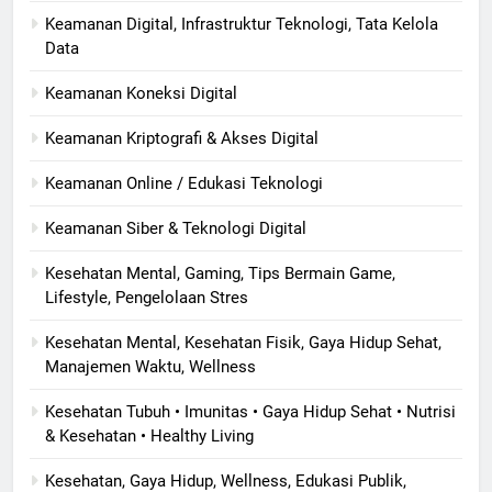
Keamanan Digital, Infrastruktur Teknologi, Tata Kelola
Data
Keamanan Koneksi Digital
Keamanan Kriptografi & Akses Digital
Keamanan Online / Edukasi Teknologi
Keamanan Siber & Teknologi Digital
Kesehatan Mental, Gaming, Tips Bermain Game,
Lifestyle, Pengelolaan Stres
Kesehatan Mental, Kesehatan Fisik, Gaya Hidup Sehat,
Manajemen Waktu, Wellness
Kesehatan Tubuh • Imunitas • Gaya Hidup Sehat • Nutrisi
& Kesehatan • Healthy Living
Kesehatan, Gaya Hidup, Wellness, Edukasi Publik,