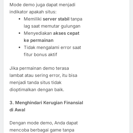
Mode demo juga dapat menjadi
indikator apakah situs:
Memiliki
server stabil
tanpa
lag saat memutar gulungan
Menyediakan
akses cepat
ke permainan
Tidak mengalami error saat
fitur bonus aktif
Jika permainan demo terasa
lambat atau sering error, itu bisa
menjadi tanda situs tidak
dioptimalkan dengan baik.
3.
Menghindari Kerugian Finansial
di Awal
Dengan mode demo, Anda dapat
mencoba berbagai game tanpa