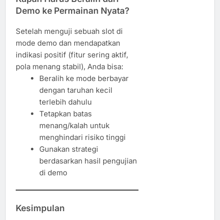
Demo ke Permainan Nyata?
Setelah menguji sebuah slot di
mode demo dan mendapatkan
indikasi positif (fitur sering aktif,
pola menang stabil), Anda bisa:
Beralih ke mode berbayar
dengan taruhan kecil
terlebih dahulu
Tetapkan batas
menang/kalah untuk
menghindari risiko tinggi
Gunakan strategi
berdasarkan hasil pengujian
di demo
Kesimpulan