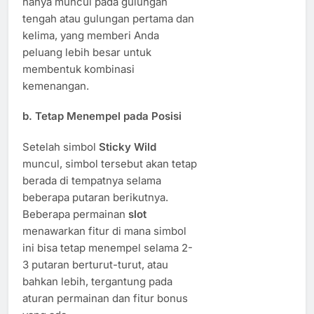
hanya muncul pada gulungan
tengah atau gulungan pertama dan
kelima, yang memberi Anda
peluang lebih besar untuk
membentuk kombinasi
kemenangan.
b.
Tetap Menempel pada Posisi
Setelah simbol
Sticky Wild
muncul, simbol tersebut akan tetap
berada di tempatnya selama
beberapa putaran berikutnya.
Beberapa permainan
slot
menawarkan fitur di mana simbol
ini bisa tetap menempel selama 2-
3 putaran berturut-turut, atau
bahkan lebih, tergantung pada
aturan permainan dan fitur bonus