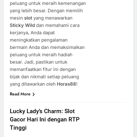
peluang untuk meraih kemenangan
yang lebih besar. Dengan memilih
mesin
slot
yang menawarkan
Sticky Wild
dan memahami cara
kerjanya, Anda dapat
meningkatkan pengalaman
bermain Anda dan memaksimalkan
peluang untuk meraih hadiah
besar. Jadi, pastikan untuk
memanfaatkan fitur ini dengan
bijak dan nikmati setiap peluang
yang ditawarkan oleh
Horas88
!
Read More
Lucky Lady’s Charm: Slot
Gacor Hari Ini dengan RTP
Tinggi