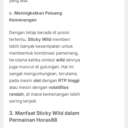
yang ada.
c.
Meningkatkan Peluang
Kemenangan
Dengan tetap berada di posisi
tertentu,
Sticky Wild
memberi
lebih banyak kesempatan untuk
membentuk kombinasi pemenang,
terutama ketika simbol
wild
lainnya
juga muncul di gulungan. Hal ini
sangat menguntungkan, terutama
pada mesin
slot
dengan
RTP tinggi
atau mesin dengan
volatilitas
rendah
, di mana kemenangan lebih
sering terjadi.
3.
Manfaat Sticky Wild dalam
Permainan Horas88