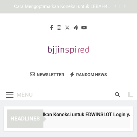
Skip
Cara Mengoptimalkan Koneksi untuk Login
to
KAYA787 yang Lebih Stabil
content
KAYA787 Login melalui Mode Privat untuk
Menjaga Privasi Akses secara Lebih Terkendali
Cara Mengoptimalkan Koneksi untuk EDWINSLOT
Login yang Stabil
Cara Mengoptimalkan Koneksi untuk LEBAH4D
Login yang Stabil di Berbagai Perangkat
Cara Mengoptimalkan Koneksi untuk Login
KAYA787 yang Lebih Stabil
BJJ Inspired
Dapatkan Produk Dan Aksesoris Berkualitas
KAYA787 Login melalui Mode Privat untuk
NEWSLETTER
RANDOM NEWS
Menjaga Privasi Akses secara Lebih Terkendali
Untuk Jiu-Jitsu Di BJJ Inspired.
MENU
ra Mengoptimalkan Koneksi untuk EDWINSLOT Login yang Sta
HEADLINES
Weeks Ago