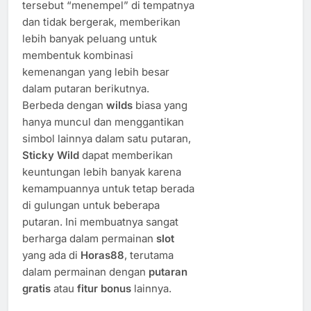
tersebut “menempel” di tempatnya
dan tidak bergerak, memberikan
lebih banyak peluang untuk
membentuk kombinasi
kemenangan yang lebih besar
dalam putaran berikutnya.
Berbeda dengan
wilds
biasa yang
hanya muncul dan menggantikan
simbol lainnya dalam satu putaran,
Sticky Wild
dapat memberikan
keuntungan lebih banyak karena
kemampuannya untuk tetap berada
di gulungan untuk beberapa
putaran. Ini membuatnya sangat
berharga dalam permainan
slot
yang ada di
Horas88
, terutama
dalam permainan dengan
putaran
gratis
atau
fitur bonus
lainnya.