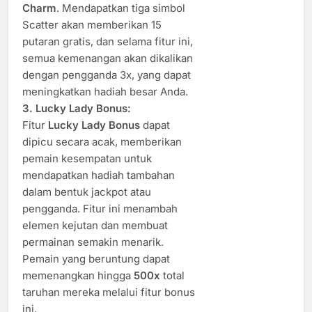
Charm
. Mendapatkan tiga simbol
Scatter akan memberikan 15
putaran gratis, dan selama fitur ini,
semua kemenangan akan dikalikan
dengan pengganda 3x, yang dapat
meningkatkan hadiah besar Anda.
3. Lucky Lady Bonus:
Fitur
Lucky Lady Bonus
dapat
dipicu secara acak, memberikan
pemain kesempatan untuk
mendapatkan hadiah tambahan
dalam bentuk jackpot atau
pengganda. Fitur ini menambah
elemen kejutan dan membuat
permainan semakin menarik.
Pemain yang beruntung dapat
memenangkan hingga
500x
total
taruhan mereka melalui fitur bonus
ini.