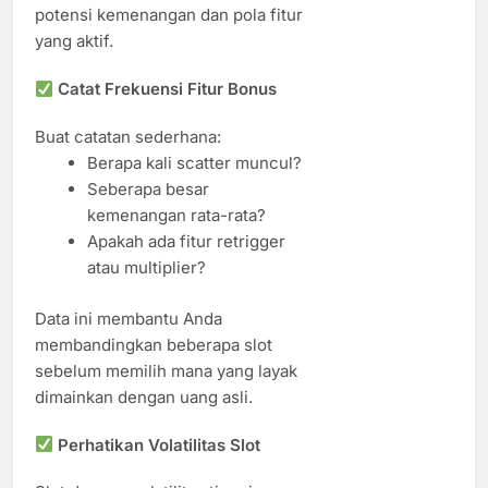
potensi kemenangan dan pola fitur
yang aktif.
Catat Frekuensi Fitur Bonus
Buat catatan sederhana:
Berapa kali scatter muncul?
Seberapa besar
kemenangan rata-rata?
Apakah ada fitur retrigger
atau multiplier?
Data ini membantu Anda
membandingkan beberapa slot
sebelum memilih mana yang layak
dimainkan dengan uang asli.
Perhatikan Volatilitas Slot