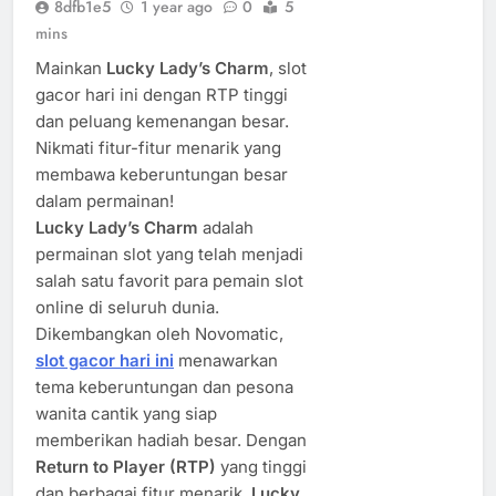
8dfb1e5
1 year ago
0
5
mins
Mainkan
Lucky Lady’s Charm
, slot
gacor hari ini dengan RTP tinggi
dan peluang kemenangan besar.
Nikmati fitur-fitur menarik yang
membawa keberuntungan besar
dalam permainan!
Lucky Lady’s Charm
adalah
permainan slot yang telah menjadi
salah satu favorit para pemain slot
online di seluruh dunia.
Dikembangkan oleh Novomatic,
slot gacor hari ini
menawarkan
tema keberuntungan dan pesona
wanita cantik yang siap
memberikan hadiah besar. Dengan
Return to Player (RTP)
yang tinggi
dan berbagai fitur menarik,
Lucky