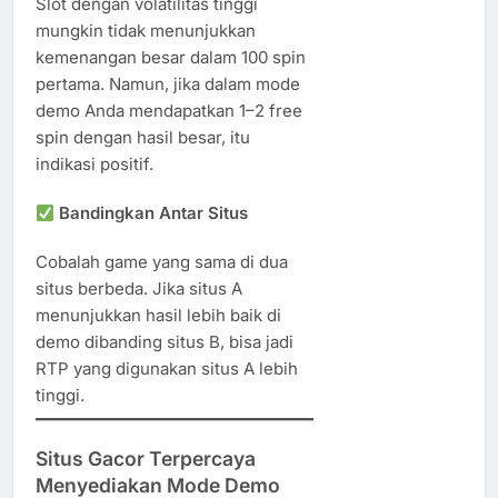
Slot dengan volatilitas tinggi
mungkin tidak menunjukkan
kemenangan besar dalam 100 spin
pertama. Namun, jika dalam mode
demo Anda mendapatkan 1–2 free
spin dengan hasil besar, itu
indikasi positif.
Bandingkan Antar Situs
Cobalah game yang sama di dua
situs berbeda. Jika situs A
menunjukkan hasil lebih baik di
demo dibanding situs B, bisa jadi
RTP yang digunakan situs A lebih
tinggi.
Situs Gacor Terpercaya
Menyediakan Mode Demo