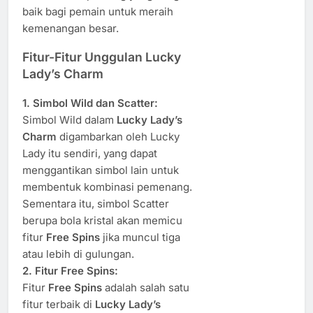
baik bagi pemain untuk meraih
kemenangan besar.
Fitur-Fitur Unggulan Lucky
Lady’s Charm
1. Simbol Wild dan Scatter:
Simbol Wild dalam
Lucky Lady’s
Charm
digambarkan oleh Lucky
Lady itu sendiri, yang dapat
menggantikan simbol lain untuk
membentuk kombinasi pemenang.
Sementara itu, simbol Scatter
berupa bola kristal akan memicu
fitur
Free Spins
jika muncul tiga
atau lebih di gulungan.
2. Fitur Free Spins:
Fitur
Free Spins
adalah salah satu
fitur terbaik di
Lucky Lady’s