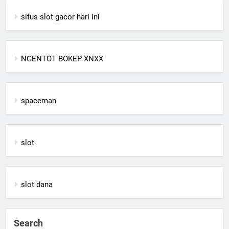
situs slot gacor hari ini
NGENTOT BOKEP XNXX
spaceman
slot
slot dana
Search