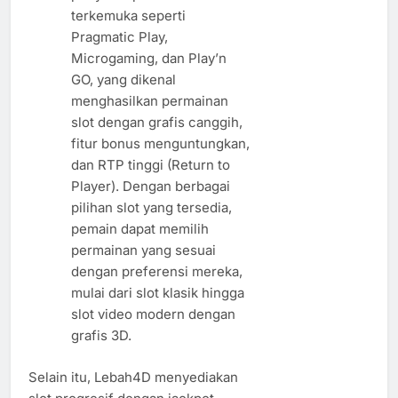
terkemuka seperti
Pragmatic Play,
Microgaming, dan Play’n
GO, yang dikenal
menghasilkan permainan
slot dengan grafis canggih,
fitur bonus menguntungkan,
dan RTP tinggi (Return to
Player). Dengan berbagai
pilihan slot yang tersedia,
pemain dapat memilih
permainan yang sesuai
dengan preferensi mereka,
mulai dari slot klasik hingga
slot video modern dengan
grafis 3D.
Selain itu, Lebah4D menyediakan