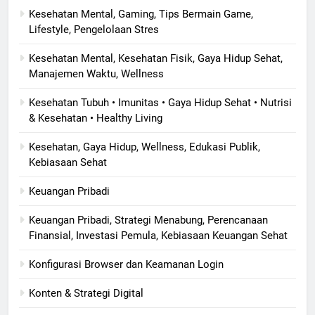
Kesehatan Mental, Gaming, Tips Bermain Game,
Lifestyle, Pengelolaan Stres
Kesehatan Mental, Kesehatan Fisik, Gaya Hidup Sehat,
Manajemen Waktu, Wellness
Kesehatan Tubuh • Imunitas • Gaya Hidup Sehat • Nutrisi
& Kesehatan • Healthy Living
Kesehatan, Gaya Hidup, Wellness, Edukasi Publik,
Kebiasaan Sehat
Keuangan Pribadi
Keuangan Pribadi, Strategi Menabung, Perencanaan
Finansial, Investasi Pemula, Kebiasaan Keuangan Sehat
Konfigurasi Browser dan Keamanan Login
Konten & Strategi Digital