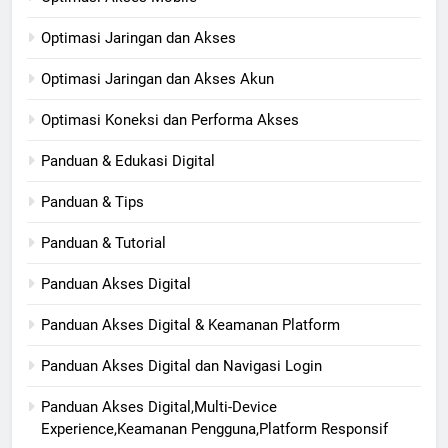
Optimasi Jaringan dan Akses
Optimasi Jaringan dan Akses Akun
Optimasi Koneksi dan Performa Akses
Panduan & Edukasi Digital
Panduan & Tips
Panduan & Tutorial
Panduan Akses Digital
Panduan Akses Digital & Keamanan Platform
Panduan Akses Digital dan Navigasi Login
Panduan Akses Digital,Multi-Device
Experience,Keamanan Pengguna,Platform Responsif