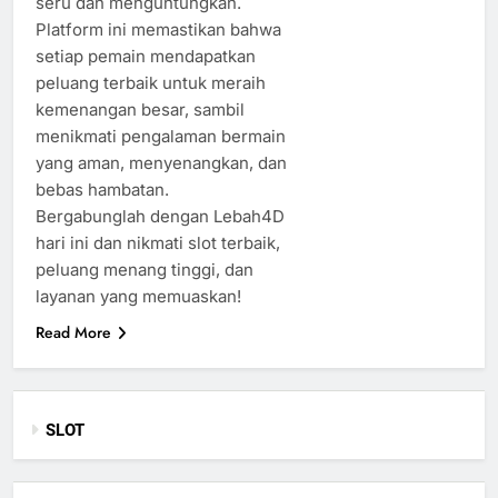
seru dan menguntungkan.
Platform ini memastikan bahwa
setiap pemain mendapatkan
peluang terbaik untuk meraih
kemenangan besar, sambil
menikmati pengalaman bermain
yang aman, menyenangkan, dan
bebas hambatan.
Bergabunglah dengan Lebah4D
hari ini dan nikmati slot terbaik,
peluang menang tinggi, dan
layanan yang memuaskan!
Read More
SLOT