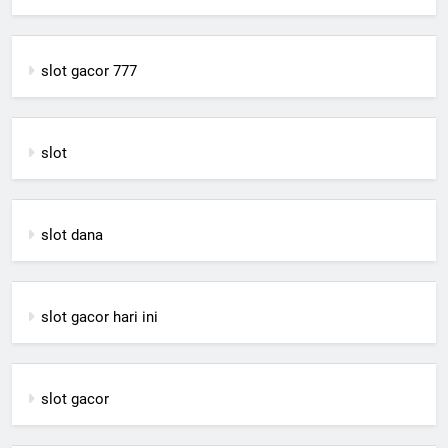
slot gacor 777
slot
slot dana
slot gacor hari ini
slot gacor