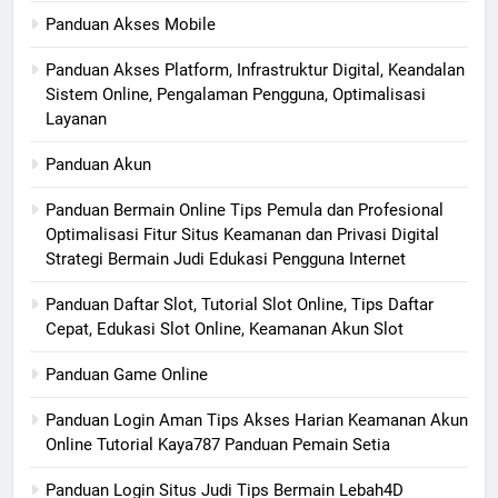
Panduan Akses Mobile
Panduan Akses Platform, Infrastruktur Digital, Keandalan
Sistem Online, Pengalaman Pengguna, Optimalisasi
Layanan
Panduan Akun
Panduan Bermain Online Tips Pemula dan Profesional
Optimalisasi Fitur Situs Keamanan dan Privasi Digital
Strategi Bermain Judi Edukasi Pengguna Internet
Panduan Daftar Slot, Tutorial Slot Online, Tips Daftar
Cepat, Edukasi Slot Online, Keamanan Akun Slot
Panduan Game Online
Panduan Login Aman Tips Akses Harian Keamanan Akun
Online Tutorial Kaya787 Panduan Pemain Setia
Panduan Login Situs Judi Tips Bermain Lebah4D