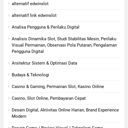
alternatif edwinslot
alternatif link edwinslot
Analisa Pengguna & Perilaku Digital
Analisis Dinamika Slot, Studi Stabilitas Mesin, Perilaku
Visual Permainan, Observasi Pola Putaran, Pengalaman
Pengguna Digital
Arsitektur Sistem & Optimasi Data
Budaya & Teknologi
Casino & Gaming, Permainan Slot, Kasino Online
Casino, Slot Online, Pembayaran Cepat
Desain Digital, Aktivitas Online Harian, Brand Experience
Modern
Desain Game / Review Visual / Teknologi Game