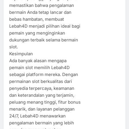
memastikan bahwa pengalaman
bermain Anda tetap lancar dan
bebas hambatan, membuat
Lebah4D menjadi pilihan ideal bagi
pemain yang menginginkan
dukungan terbaik selama bermain
slot.
Kesimpulan
Ada banyak alasan mengapa
pemain slot memilih Lebah4D
sebagai platform mereka. Dengan
permainan slot berkualitas dari
penyedia terpercaya, keamanan
dan keterandalan yang terjamin,
peluang menang tinggi, fitur bonus
menarik, dan layanan pelanggan
24/7, Lebah4D menawarkan
pengalaman bermain yang lebih