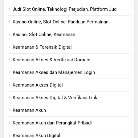
Judi Slot Online, Teknologi Perjudian, Platform Judi
Kasino Online, Slot Online, Panduan Permainan
Kasino, Slot Online, Keamanan
Keamanan & Forensik Digital
Keamanan Akses & Verifikasi Domain
Keamanan Akses dan Manajemen Login
Keamanan Akses Digital
Keamanan Akses Digital & Verifikasi Link
Keamanan Akun
Keamanan Akun dan Perangkat Pribadi
Keamanan Akun Digital