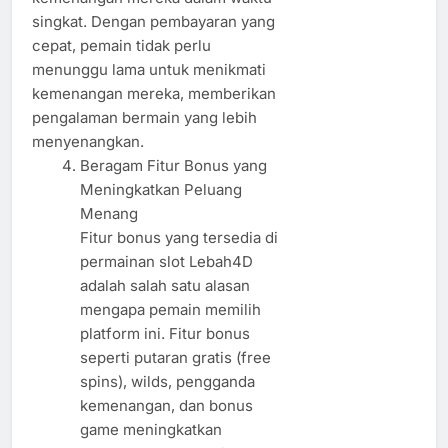
singkat. Dengan pembayaran yang
cepat, pemain tidak perlu
menunggu lama untuk menikmati
kemenangan mereka, memberikan
pengalaman bermain yang lebih
menyenangkan.
Beragam Fitur Bonus yang
Meningkatkan Peluang
Menang
Fitur bonus yang tersedia di
permainan slot Lebah4D
adalah salah satu alasan
mengapa pemain memilih
platform ini. Fitur bonus
seperti putaran gratis (free
spins), wilds, pengganda
kemenangan, dan bonus
game meningkatkan