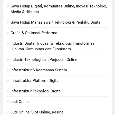
Gaya Hidup Digital, Komunitas Online, Inovasi Teknologi,
Media & Hiburan
Gaya Hidup Mahasiswa / Teknologi & Perilaku Digital
Grafis & Optimasi Performa
Industri Digital, Inovasi & Teknologi, Transformasi
Hiburan, Komunitas dan Ekosistem
Industri Teknologi dan Perjudian Online
Infrastruktur & Keamanan Sistem
Infrastruktur Platform Digital
Infrastruktur Teknologi Digital
Judi Online
Judi Online, Slot Online, Kasino