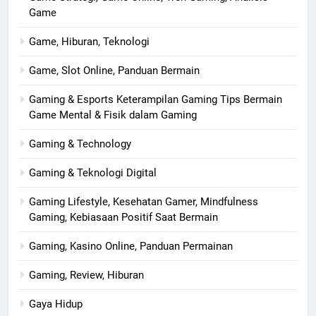
Game
Game, Hiburan, Teknologi
Game, Slot Online, Panduan Bermain
Gaming & Esports Keterampilan Gaming Tips Bermain
Game Mental & Fisik dalam Gaming
Gaming & Technology
Gaming & Teknologi Digital
Gaming Lifestyle, Kesehatan Gamer, Mindfulness
Gaming, Kebiasaan Positif Saat Bermain
Gaming, Kasino Online, Panduan Permainan
Gaming, Review, Hiburan
Gaya Hidup