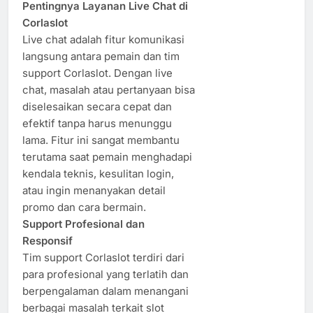
Pentingnya Layanan Live Chat di
Corlaslot
Live chat adalah fitur komunikasi
langsung antara pemain dan tim
support Corlaslot. Dengan live
chat, masalah atau pertanyaan bisa
diselesaikan secara cepat dan
efektif tanpa harus menunggu
lama. Fitur ini sangat membantu
terutama saat pemain menghadapi
kendala teknis, kesulitan login,
atau ingin menanyakan detail
promo dan cara bermain.
Support Profesional dan
Responsif
Tim support Corlaslot terdiri dari
para profesional yang terlatih dan
berpengalaman dalam menangani
berbagai masalah terkait slot