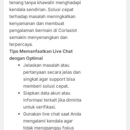
tenang tanpa khawatir menghadapi
kendala sendirian. Solusi cepat
terhadap masalah meningkatkan
kenyamanan dan membuat
pengalaman bermain di Corlaslot
semakin menyenangkan dan
terpercaya.
Tips Memanfaatkan Live Chat
dengan Optimal
Jelaskan masalah atau
pertanyaan secara jelas dan
singkat agar support bisa
memberi solusi cepat.
Siapkan data akun atau
informasi terkait jika diminta
untuk verifikasi.
Gunakan live chat saat Anda
mengalami kendala agar
tidak mengganggu fokus