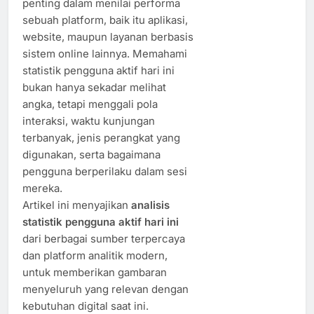
penting dalam menilai performa
sebuah platform, baik itu aplikasi,
website, maupun layanan berbasis
sistem online lainnya. Memahami
statistik pengguna aktif hari ini
bukan hanya sekadar melihat
angka, tetapi menggali pola
interaksi, waktu kunjungan
terbanyak, jenis perangkat yang
digunakan, serta bagaimana
pengguna berperilaku dalam sesi
mereka.
Artikel ini menyajikan
analisis
statistik pengguna aktif hari ini
dari berbagai sumber terpercaya
dan platform analitik modern,
untuk memberikan gambaran
menyeluruh yang relevan dengan
kebutuhan digital saat ini.