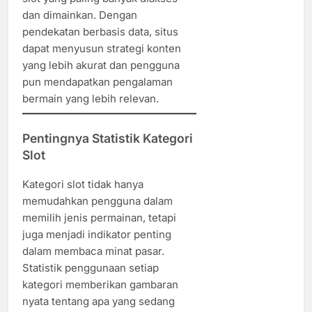
dan dimainkan. Dengan
pendekatan berbasis data, situs
dapat menyusun strategi konten
yang lebih akurat dan pengguna
pun mendapatkan pengalaman
bermain yang lebih relevan.
Pentingnya Statistik Kategori
Slot
Kategori slot tidak hanya
memudahkan pengguna dalam
memilih jenis permainan, tetapi
juga menjadi indikator penting
dalam membaca minat pasar.
Statistik penggunaan setiap
kategori memberikan gambaran
nyata tentang apa yang sedang