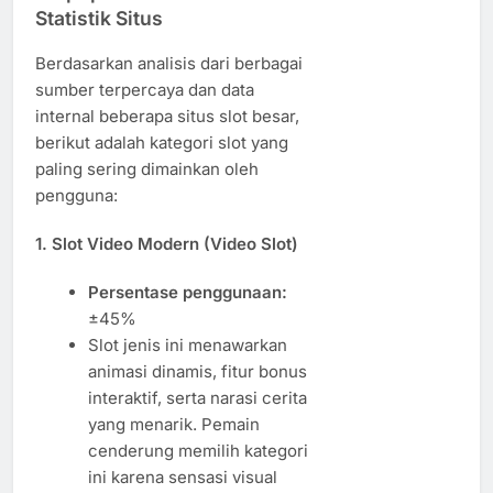
Statistik Situs
Berdasarkan analisis dari berbagai
sumber terpercaya dan data
internal beberapa situs slot besar,
berikut adalah kategori slot yang
paling sering dimainkan oleh
pengguna:
1.
Slot Video Modern (Video Slot)
Persentase penggunaan:
±45%
Slot jenis ini menawarkan
animasi dinamis, fitur bonus
interaktif, serta narasi cerita
yang menarik. Pemain
cenderung memilih kategori
ini karena sensasi visual