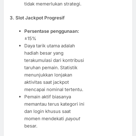
tidak memerlukan strategi.
3.
Slot Jackpot Progresif
Persentase penggunaan:
±15%
Daya tarik utama adalah
hadiah besar yang
terakumulasi dari kontribusi
taruhan pemain. Statistik
menunjukkan lonjakan
aktivitas saat jackpot
mencapai nominal tertentu.
Pemain aktif biasanya
memantau terus kategori ini
dan login khusus saat
momen mendekati
payout
besar.