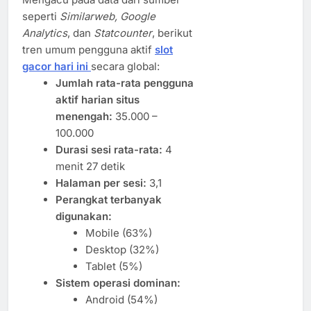
seperti
Similarweb, Google
Analytics
, dan
Statcounter
, berikut
tren umum pengguna aktif
slot
gacor hari ini
secara global:
Jumlah rata-rata pengguna
aktif harian situs
menengah:
35.000 –
100.000
Durasi sesi rata-rata:
4
menit 27 detik
Halaman per sesi:
3,1
Perangkat terbanyak
digunakan:
Mobile (63%)
Desktop (32%)
Tablet (5%)
Sistem operasi dominan:
Android (54%)