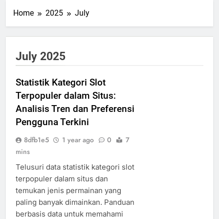
Home
2025
July
July 2025
Statistik Kategori Slot
Terpopuler dalam Situs:
Analisis Tren dan Preferensi
Pengguna Terkini
8dfb1e5
1 year ago
0
7
mins
Telusuri data statistik kategori slot
terpopuler dalam situs dan
temukan jenis permainan yang
paling banyak dimainkan. Panduan
berbasis data untuk memahami