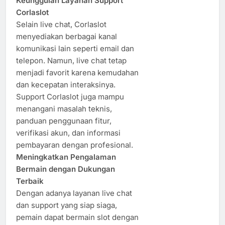
Keunggulan Layanan Support
Corlaslot
Selain live chat, Corlaslot
menyediakan berbagai kanal
komunikasi lain seperti email dan
telepon. Namun, live chat tetap
menjadi favorit karena kemudahan
dan kecepatan interaksinya.
Support Corlaslot juga mampu
menangani masalah teknis,
panduan penggunaan fitur,
verifikasi akun, dan informasi
pembayaran dengan profesional.
Meningkatkan Pengalaman
Bermain dengan Dukungan
Terbaik
Dengan adanya layanan live chat
dan support yang siap siaga,
pemain dapat bermain slot dengan