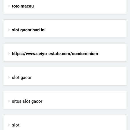
toto macau
slot gacor hari ini
https://www.seiyo-estate.com/condominium
slot gacor
situs slot gacor
slot