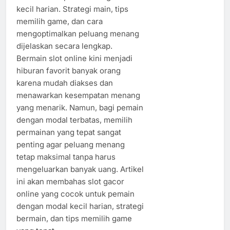
kecil harian. Strategi main, tips
memilih game, dan cara
mengoptimalkan peluang menang
dijelaskan secara lengkap.
Bermain slot online kini menjadi
hiburan favorit banyak orang
karena mudah diakses dan
menawarkan kesempatan menang
yang menarik. Namun, bagi pemain
dengan modal terbatas, memilih
permainan yang tepat sangat
penting agar peluang menang
tetap maksimal tanpa harus
mengeluarkan banyak uang. Artikel
ini akan membahas slot gacor
online yang cocok untuk pemain
dengan modal kecil harian, strategi
bermain, dan tips memilih game