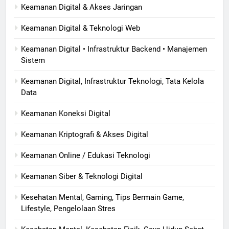
Keamanan Digital & Akses Jaringan
Keamanan Digital & Teknologi Web
Keamanan Digital • Infrastruktur Backend • Manajemen
Sistem
Keamanan Digital, Infrastruktur Teknologi, Tata Kelola
Data
Keamanan Koneksi Digital
Keamanan Kriptografi & Akses Digital
Keamanan Online / Edukasi Teknologi
Keamanan Siber & Teknologi Digital
Kesehatan Mental, Gaming, Tips Bermain Game,
Lifestyle, Pengelolaan Stres