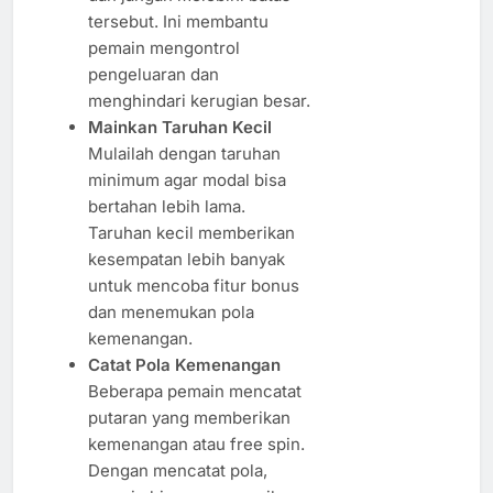
tersebut. Ini membantu
pemain mengontrol
pengeluaran dan
menghindari kerugian besar.
Mainkan Taruhan Kecil
Mulailah dengan taruhan
minimum agar modal bisa
bertahan lebih lama.
Taruhan kecil memberikan
kesempatan lebih banyak
untuk mencoba fitur bonus
dan menemukan pola
kemenangan.
Catat Pola Kemenangan
Beberapa pemain mencatat
putaran yang memberikan
kemenangan atau free spin.
Dengan mencatat pola,