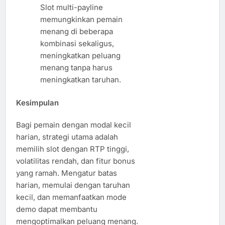
Slot multi-payline
memungkinkan pemain
menang di beberapa
kombinasi sekaligus,
meningkatkan peluang
menang tanpa harus
meningkatkan taruhan.
Kesimpulan
Bagi pemain dengan modal kecil
harian, strategi utama adalah
memilih slot dengan RTP tinggi,
volatilitas rendah, dan fitur bonus
yang ramah. Mengatur batas
harian, memulai dengan taruhan
kecil, dan memanfaatkan mode
demo dapat membantu
mengoptimalkan peluang menang.