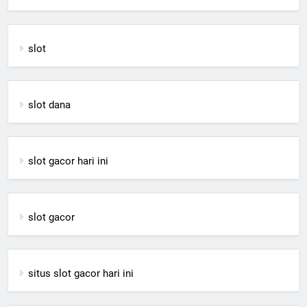
slot
slot dana
slot gacor hari ini
slot gacor
situs slot gacor hari ini