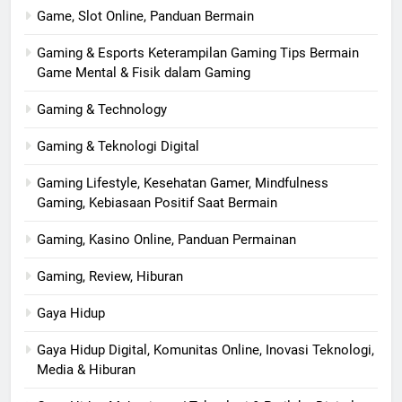
Game, Slot Online, Panduan Bermain
Gaming & Esports Keterampilan Gaming Tips Bermain
Game Mental & Fisik dalam Gaming
Gaming & Technology
Gaming & Teknologi Digital
Gaming Lifestyle, Kesehatan Gamer, Mindfulness
Gaming, Kebiasaan Positif Saat Bermain
Gaming, Kasino Online, Panduan Permainan
Gaming, Review, Hiburan
Gaya Hidup
Gaya Hidup Digital, Komunitas Online, Inovasi Teknologi,
Media & Hiburan