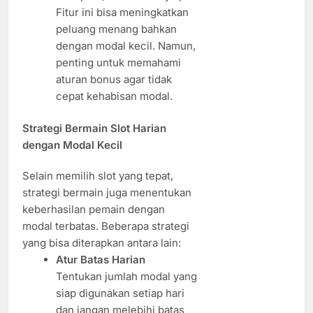
Fitur ini bisa meningkatkan
peluang menang bahkan
dengan modal kecil. Namun,
penting untuk memahami
aturan bonus agar tidak
cepat kehabisan modal.
Strategi Bermain Slot Harian
dengan Modal Kecil
Selain memilih slot yang tepat,
strategi bermain juga menentukan
keberhasilan pemain dengan
modal terbatas. Beberapa strategi
yang bisa diterapkan antara lain:
Atur Batas Harian
Tentukan jumlah modal yang
siap digunakan setiap hari
dan jangan melebihi batas