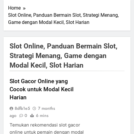
Home
Slot Online, Panduan Bermain Slot, Strategi Menang,
Game dengan Modal Kecil, Slot Harian
Slot Online, Panduan Bermain Slot,
Strategi Menang, Game dengan
Modal Kecil, Slot Harian
Slot Gacor Online yang
Cocok untuk Modal Kecil
Harian
8dfb1e5
7 months
ago
0
6 mins
Temukan rekomendasi slot gacor
online untuk pemain dengan modal