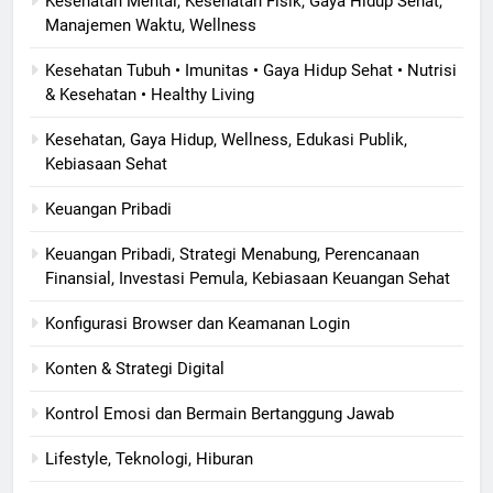
Kesehatan Mental, Kesehatan Fisik, Gaya Hidup Sehat,
Manajemen Waktu, Wellness
Kesehatan Tubuh • Imunitas • Gaya Hidup Sehat • Nutrisi
& Kesehatan • Healthy Living
Kesehatan, Gaya Hidup, Wellness, Edukasi Publik,
Kebiasaan Sehat
Keuangan Pribadi
Keuangan Pribadi, Strategi Menabung, Perencanaan
Finansial, Investasi Pemula, Kebiasaan Keuangan Sehat
Konfigurasi Browser dan Keamanan Login
Konten & Strategi Digital
Kontrol Emosi dan Bermain Bertanggung Jawab
Lifestyle, Teknologi, Hiburan