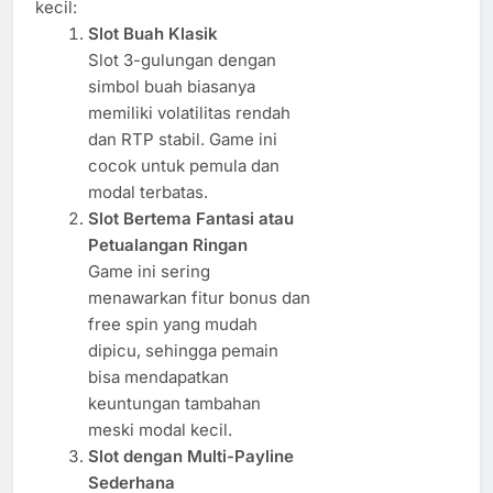
kecil:
Slot Buah Klasik
Slot 3-gulungan dengan
simbol buah biasanya
memiliki volatilitas rendah
dan RTP stabil. Game ini
cocok untuk pemula dan
modal terbatas.
Slot Bertema Fantasi atau
Petualangan Ringan
Game ini sering
menawarkan fitur bonus dan
free spin yang mudah
dipicu, sehingga pemain
bisa mendapatkan
keuntungan tambahan
meski modal kecil.
Slot dengan Multi-Payline
Sederhana