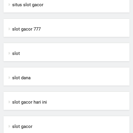
situs slot gacor
slot gacor 777
slot
slot dana
slot gacor hari ini
slot gacor