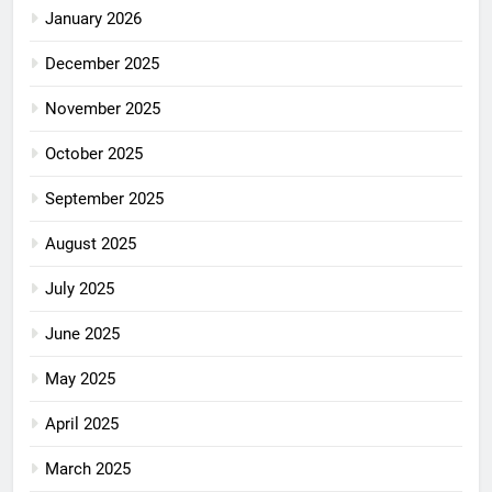
January 2026
December 2025
November 2025
October 2025
September 2025
August 2025
July 2025
June 2025
May 2025
April 2025
March 2025