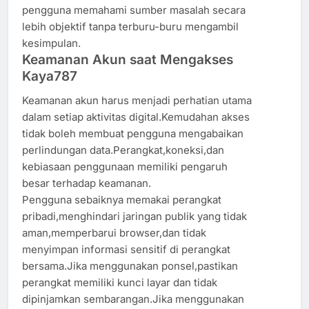
pengguna memahami sumber masalah secara
lebih objektif tanpa terburu-buru mengambil
kesimpulan.
Keamanan Akun saat Mengakses
Kaya787
Keamanan akun harus menjadi perhatian utama
dalam setiap aktivitas digital.Kemudahan akses
tidak boleh membuat pengguna mengabaikan
perlindungan data.Perangkat,koneksi,dan
kebiasaan penggunaan memiliki pengaruh
besar terhadap keamanan.
Pengguna sebaiknya memakai perangkat
pribadi,menghindari jaringan publik yang tidak
aman,memperbarui browser,dan tidak
menyimpan informasi sensitif di perangkat
bersama.Jika menggunakan ponsel,pastikan
perangkat memiliki kunci layar dan tidak
dipinjamkan sembarangan.Jika menggunakan