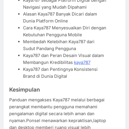
Kaya787 sebagai Platform Digital dengan
Navigasi yang Mudah Dipahami
Alasan Kaya787 Banyak Dicari dalam
Dunia Platform Online
Cara Kaya787 Menyesuaikan Diri dengan
Kebutuhan Pengguna Mobile
Membedah Kelebihan Kaya787 dari
Sudut Pandang Pengguna
Kaya787 dan Peran Desain Visual dalam
Membangun Kredibilitas
kaya787
Kaya787 dan Pentingnya Konsistensi
Brand di Dunia Digital
Kesimpulan
Panduan mengakses Kaya787 melalui berbagai
perangkat membantu pengguna memahami
pengalaman digital secara lebih aman dan
nyaman.Ponsel menawarkan kepraktisan,laptop
dan desktop memberi ruang visual lebih