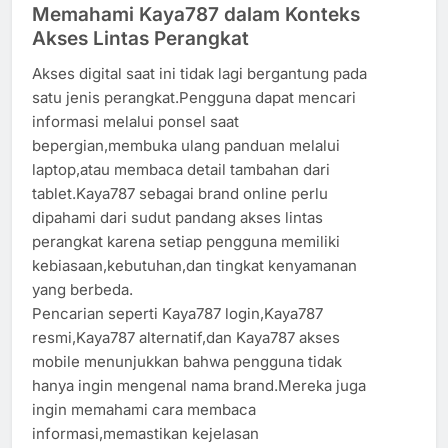
Memahami Kaya787 dalam Konteks
Akses Lintas Perangkat
Akses digital saat ini tidak lagi bergantung pada
satu jenis perangkat.Pengguna dapat mencari
informasi melalui ponsel saat
bepergian,membuka ulang panduan melalui
laptop,atau membaca detail tambahan dari
tablet.Kaya787 sebagai brand online perlu
dipahami dari sudut pandang akses lintas
perangkat karena setiap pengguna memiliki
kebiasaan,kebutuhan,dan tingkat kenyamanan
yang berbeda.
Pencarian seperti Kaya787 login,Kaya787
resmi,Kaya787 alternatif,dan Kaya787 akses
mobile menunjukkan bahwa pengguna tidak
hanya ingin mengenal nama brand.Mereka juga
ingin memahami cara membaca
informasi,memastikan kejelasan