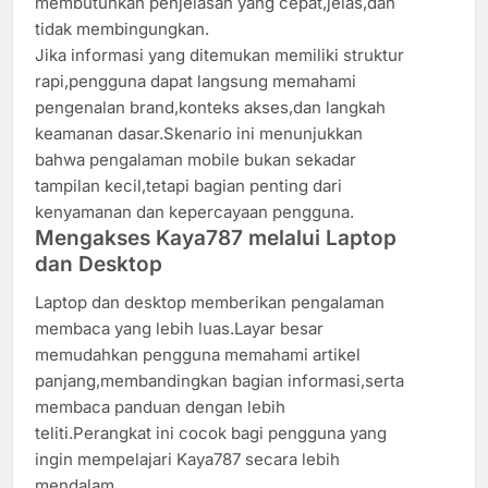
membutuhkan penjelasan yang cepat,jelas,dan
tidak membingungkan.
Jika informasi yang ditemukan memiliki struktur
rapi,pengguna dapat langsung memahami
pengenalan brand,konteks akses,dan langkah
keamanan dasar.Skenario ini menunjukkan
bahwa pengalaman mobile bukan sekadar
tampilan kecil,tetapi bagian penting dari
kenyamanan dan kepercayaan pengguna.
Mengakses Kaya787 melalui Laptop
dan Desktop
Laptop dan desktop memberikan pengalaman
membaca yang lebih luas.Layar besar
memudahkan pengguna memahami artikel
panjang,membandingkan bagian informasi,serta
membaca panduan dengan lebih
teliti.Perangkat ini cocok bagi pengguna yang
ingin mempelajari Kaya787 secara lebih
mendalam.