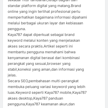
standar platform digital yang matang.Brand
online yang ingin terlihat profesional perlu
memperhatikan bagaimana informasi dipahami
melalui berbagai ukuran layar dan kebiasaan
pengguna.
Kaya787 dapat diperkuat sebagai brand
keyword melalui konten yang menjelaskan
akses secara praktis.Artikel seperti ini
membantu pengguna memahami bahwa
kenyamanan digital berasal dari kombinasi
perangkat yang sesuai,browser yang
stabil,koneksi yang aman,dan informasi yang
jelas.
Secara SEO,pembahasan multi-perangkat
membuka peluang variasi keyword yang lebih
luas.Keyword seperti Kaya787 mobile,Kaya787
akses desktop,Kaya787 panduan
pengguna,Kaya787 keamanan akun,dan