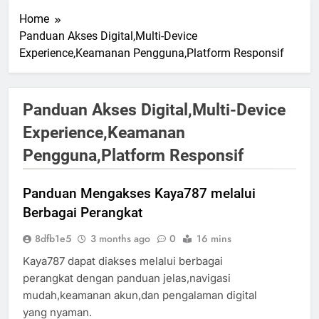
Home
Panduan Akses Digital,Multi-Device
Experience,Keamanan Pengguna,Platform Responsif
Panduan Akses Digital,Multi-Device
Experience,Keamanan
Pengguna,Platform Responsif
Panduan Mengakses Kaya787 melalui
Berbagai Perangkat
8dfb1e5
3 months ago
0
16 mins
Kaya787 dapat diakses melalui berbagai
perangkat dengan panduan jelas,navigasi
mudah,keamanan akun,dan pengalaman digital
yang nyaman.