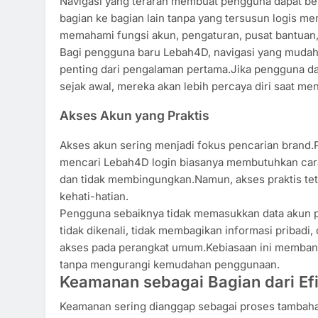
Navigasi yang terarah membuat pengguna dapat ber
bagian ke bagian lain tanpa yang tersusun logis 
memahami fungsi akun, pengaturan, pusat bantuan
Bagi pengguna baru Lebah4D, navigasi yang mudah
penting dari pengalaman pertama.Jika pengguna d
sejak awal, mereka akan lebih percaya diri saat menje
Akses Akun yang Praktis
Akses akun sering menjadi fokus pencarian brand
mencari Lebah4D login biasanya membutuhkan car
dan tidak membingungkan.Namun, akses praktis teta
kehati-hatian.
Pengguna sebaiknya tidak memasukkan data akun 
tidak dikenali, tidak membagikan informasi pribadi
akses pada perangkat umum.Kebiasaan ini memba
tanpa mengurangi kemudahan penggunaan.
Keamanan sebagai Bagian dari Efi
Keamanan sering dianggap sebagai proses tambah