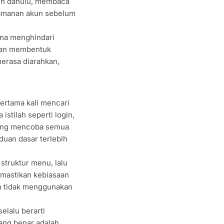
ih dahulu, membaca
keamanan akun sebelum
una menghindari
kan membentuk
merasa diarahkan,
rtama kali mencari
stilah seperti login,
gsung mencoba semua
uan dasar terlebih
struktur menu, lalu
emastikan kebiasaan
n tidak menggunakan
elalu berarti
ng benar adalah