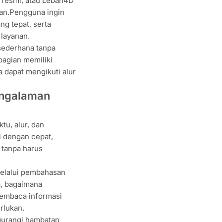
 resmi, atau Lebah4D
san.Pengguna ingin
ng tepat, serta
 layanan.
 sederhana tanpa
bagian memiliki
 dapat mengikuti alur
engalaman
tu, alur, dan
 dengan cepat,
 tanpa harus
melalui pembahasan
a, bagaimana
embaca informasi
rlukan.
ngurangi hambatan