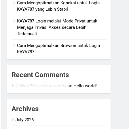
Cara Mengoptimalkan Koneksi untuk Login
KAYA787 yang Lebih Stabil
KAYA787 Login melalui Mode Privat untuk
Menjaga Privasi Akses secara Lebih
Terkendali
Cara Mengoptimalkan Browser untuk Login
KAYA787
Recent Comments
A WordPress Commenter
on
Hello world!
Archives
July 2026