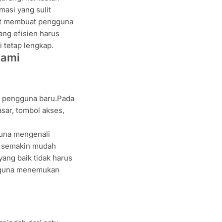
masi yang sulit
pat membuat pengguna
ang efisien harus
 tetap lengkap.
hami
i pengguna baru.Pada
sar, tombol akses,
guna mengenali
l, semakin mudah
ang baik tidak harus
ngguna menemukan