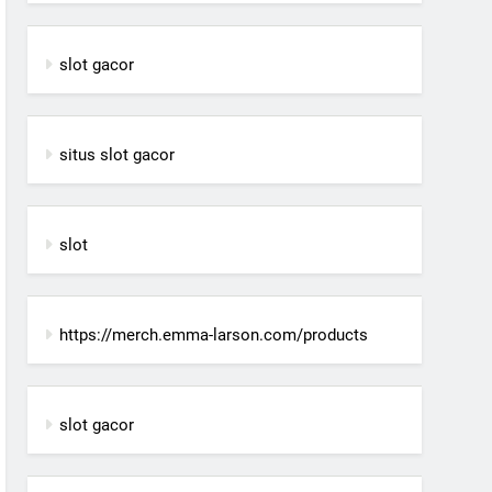
slot gacor
situs slot gacor
slot
https://merch.emma-larson.com/products
slot gacor