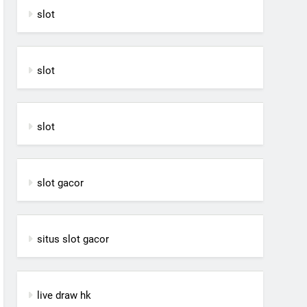
slot
slot
slot
slot gacor
situs slot gacor
live draw hk