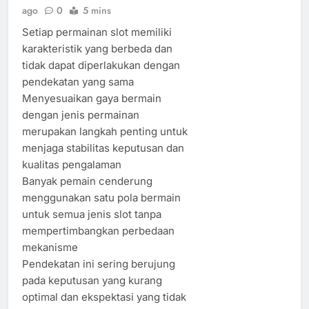
ago
0
5 mins
Setiap permainan slot memiliki
karakteristik yang berbeda dan
tidak dapat diperlakukan dengan
pendekatan yang sama
Menyesuaikan gaya bermain
dengan jenis permainan
merupakan langkah penting untuk
menjaga stabilitas keputusan dan
kualitas pengalaman
Banyak pemain cenderung
menggunakan satu pola bermain
untuk semua jenis slot tanpa
mempertimbangkan perbedaan
mekanisme
Pendekatan ini sering berujung
pada keputusan yang kurang
optimal dan ekspektasi yang tidak