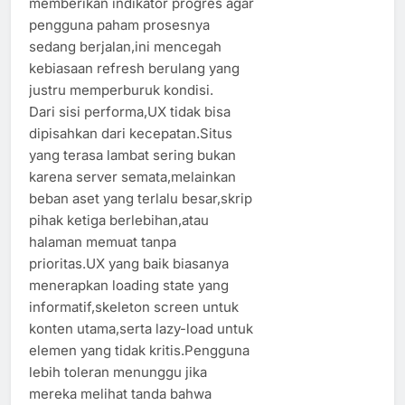
memberikan indikator progres agar
pengguna paham prosesnya
sedang berjalan,ini mencegah
kebiasaan refresh berulang yang
justru memperburuk kondisi.
Dari sisi performa,UX tidak bisa
dipisahkan dari kecepatan.Situs
yang terasa lambat sering bukan
karena server semata,melainkan
beban aset yang terlalu besar,skrip
pihak ketiga berlebihan,atau
halaman memuat tanpa
prioritas.UX yang baik biasanya
menerapkan loading state yang
informatif,skeleton screen untuk
konten utama,serta lazy-load untuk
elemen yang tidak kritis.Pengguna
lebih toleran menunggu jika
mereka melihat tanda bahwa