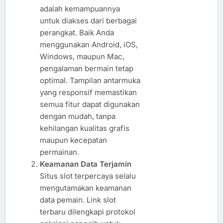
adalah kemampuannya
untuk diakses dari berbagai
perangkat. Baik Anda
menggunakan Android, iOS,
Windows, maupun Mac,
pengalaman bermain tetap
optimal. Tampilan antarmuka
yang responsif memastikan
semua fitur dapat digunakan
dengan mudah, tanpa
kehilangan kualitas grafis
maupun kecepatan
permainan.
Keamanan Data Terjamin
Situs slot terpercaya selalu
mengutamakan keamanan
data pemain. Link slot
terbaru dilengkapi protokol