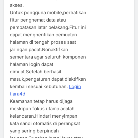
akses.
Untuk pengguna mobile,perhatikan
fitur penghemat data atau
pembatasan latar belakang.Fitur ini
dapat menghentikan pemuatan
halaman di tengah proses saat
jaringan padat.Nonaktifkan
sementara agar seluruh komponen
halaman login dapat
dimuat.Setelah berhasil
masuk,pengaturan dapat diaktifkan
kembali sesuai kebutuhan.
Login
tiara4d
Keamanan tetap harus dijaga
meskipun fokus utama adalah
kelancaran.Hindari menyimpan
kata sandi otomatis di perangkat
yang sering berpindah