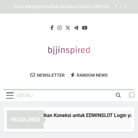
Skip
Cara Mengoptimalkan Koneksi untuk Login
to
KAYA787 yang Lebih Stabil
content
KAYA787 Login melalui Mode Privat untuk
Menjaga Privasi Akses secara Lebih Terkendali
Cara Mengoptimalkan Koneksi untuk EDWINSLOT
Login yang Stabil
Cara Mengoptimalkan Koneksi untuk LEBAH4D
Login yang Stabil di Berbagai Perangkat
Cara Mengoptimalkan Koneksi untuk Login
KAYA787 yang Lebih Stabil
BJJ Inspired
Dapatkan Produk Dan Aksesoris Berkualitas
KAYA787 Login melalui Mode Privat untuk
NEWSLETTER
RANDOM NEWS
Menjaga Privasi Akses secara Lebih Terkendali
Untuk Jiu-Jitsu Di BJJ Inspired.
MENU
ra Mengoptimalkan Koneksi untuk EDWINSLOT Login yang Stab
HEADLINES
eeks Ago