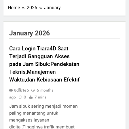
Home
2026
January
January 2026
Cara Login Tiara4D Saat
Terjadi Gangguan Akses
pada Jam Sibuk:Pendekatan
Teknis,Manajemen
Waktu,dan Kebiasaan Efektif
8dfb1e5
6 months
ago
0
7 mins
Jam sibuk sering menjadi momen
paling menantang untuk
mengakses layanan
digital.Tingginya trafik membuat