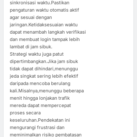
sinkronisasi waktu.Pastikan
pengaturan waktu otomatis aktif
agar sesuai dengan
jaringan.Ketidaksesuaian waktu
dapat menambah langkah verifikasi
dan membuat login tampak lebih
lambat di jam sibuk.
Strategi waktu juga patut
dipertimbangkan.Jika jam sibuk
tidak dapat dihindari,menunggu
jeda singkat sering lebih efektif
daripada mencoba berulang
kali.Misalnya,menunggu beberapa
menit hingga lonjakan trafik
mereda dapat mempercepat
proses secara
keseluruhan.Pendekatan ini
mengurangi frustrasi dan
meminimalkan risiko pembatasan