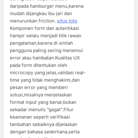
daripada hamburger menu,karena
mudah dijangkau ibu jari dan
menurunkan friction.
situs toto
Komponen form dan autentikasi
hampir selalu menjadi titik rawan
pengalaman,karena di sinilah
pengguna paling sering menemui
error atau hambatan.Kualitas UX
pada form ditentukan oleh
microcopy yang jelas,validasi real-
time yang tidak menghakimi,dan
pesan error yang memberi
solusi,misalnya menjelaskan
format input yang benar,bukan
sekadar menulis “gagal”.Fitur
keamanan seperti verifikasi
tambahan sebaiknya dijelaskan
dengan bahasa sederhana,serta