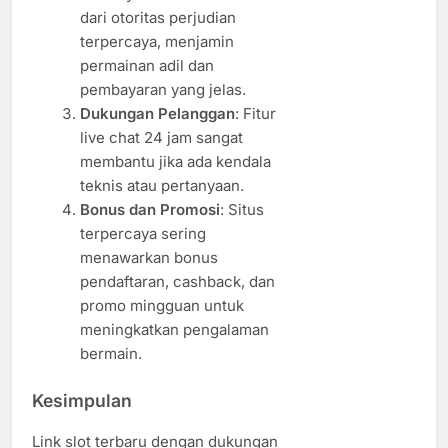
dari otoritas perjudian
terpercaya, menjamin
permainan adil dan
pembayaran yang jelas.
Dukungan Pelanggan
: Fitur
live chat 24 jam sangat
membantu jika ada kendala
teknis atau pertanyaan.
Bonus dan Promosi
: Situs
terpercaya sering
menawarkan bonus
pendaftaran, cashback, dan
promo mingguan untuk
meningkatkan pengalaman
bermain.
Kesimpulan
Link slot terbaru dengan dukungan