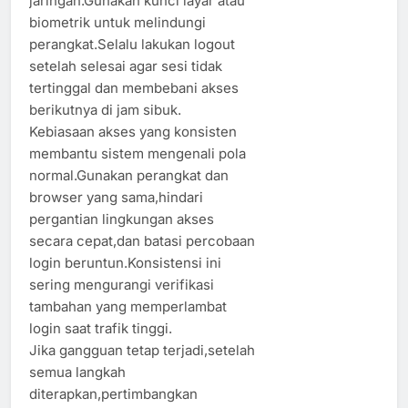
jaringan.Gunakan kunci layar atau
biometrik untuk melindungi
perangkat.Selalu lakukan logout
setelah selesai agar sesi tidak
tertinggal dan membebani akses
berikutnya di jam sibuk.
Kebiasaan akses yang konsisten
membantu sistem mengenali pola
normal.Gunakan perangkat dan
browser yang sama,hindari
pergantian lingkungan akses
secara cepat,dan batasi percobaan
login beruntun.Konsistensi ini
sering mengurangi verifikasi
tambahan yang memperlambat
login saat trafik tinggi.
Jika gangguan tetap terjadi,setelah
semua langkah
diterapkan,pertimbangkan