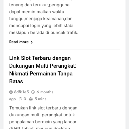
tenang dan terukur,pengguna
dapat meminimalkan waktu
tunggu,menjaga keamanan,dan
mencapai login yang lebih stabil
meskipun berada di puncak trafik.
Read More
Link Slot Terbaru dengan
Dukungan Multi Perangkat:
Nikmati Permainan Tanpa
Batas
8dfb1e5
6 months
ago
0
5 mins
Temukan link slot terbaru dengan
dukungan multi perangkat untuk
pengalaman bermain yang lancar
di HP, tablet, maupun desktop.