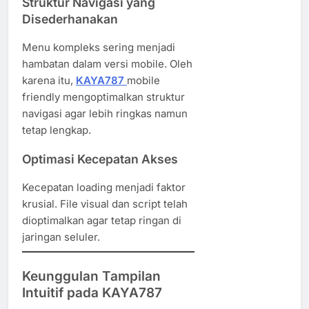
Struktur Navigasi yang
Disederhanakan
Menu kompleks sering menjadi
hambatan dalam versi mobile. Oleh
karena itu,
KAYA787
mobile
friendly mengoptimalkan struktur
navigasi agar lebih ringkas namun
tetap lengkap.
Optimasi Kecepatan Akses
Kecepatan loading menjadi faktor
krusial. File visual dan script telah
dioptimalkan agar tetap ringan di
jaringan seluler.
Keunggulan Tampilan
Intuitif pada KAYA787