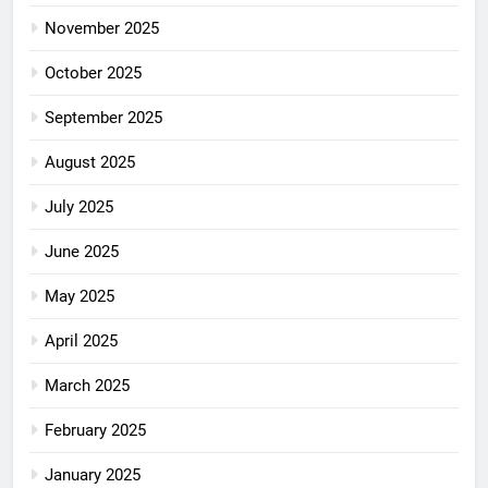
November 2025
October 2025
September 2025
August 2025
July 2025
June 2025
May 2025
April 2025
March 2025
February 2025
January 2025