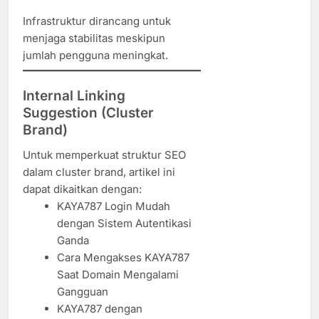
Infrastruktur dirancang untuk
menjaga stabilitas meskipun
jumlah pengguna meningkat.
Internal Linking
Suggestion (Cluster
Brand)
Untuk memperkuat struktur SEO
dalam cluster brand, artikel ini
dapat dikaitkan dengan:
KAYA787 Login Mudah
dengan Sistem Autentikasi
Ganda
Cara Mengakses KAYA787
Saat Domain Mengalami
Gangguan
KAYA787 dengan