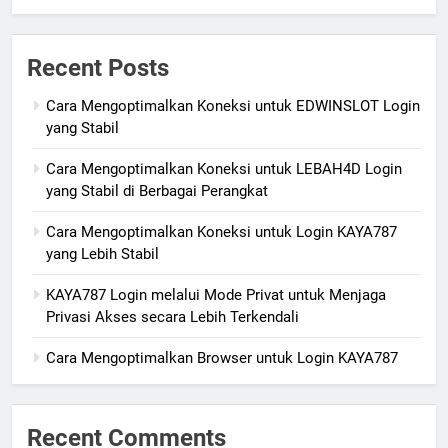
Recent Posts
Cara Mengoptimalkan Koneksi untuk EDWINSLOT Login
yang Stabil
Cara Mengoptimalkan Koneksi untuk LEBAH4D Login
yang Stabil di Berbagai Perangkat
Cara Mengoptimalkan Koneksi untuk Login KAYA787
yang Lebih Stabil
KAYA787 Login melalui Mode Privat untuk Menjaga
Privasi Akses secara Lebih Terkendali
Cara Mengoptimalkan Browser untuk Login KAYA787
Recent Comments