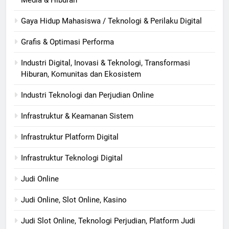
Media & Hiburan
Gaya Hidup Mahasiswa / Teknologi & Perilaku Digital
Grafis & Optimasi Performa
Industri Digital, Inovasi & Teknologi, Transformasi
Hiburan, Komunitas dan Ekosistem
Industri Teknologi dan Perjudian Online
Infrastruktur & Keamanan Sistem
Infrastruktur Platform Digital
Infrastruktur Teknologi Digital
Judi Online
Judi Online, Slot Online, Kasino
Judi Slot Online, Teknologi Perjudian, Platform Judi