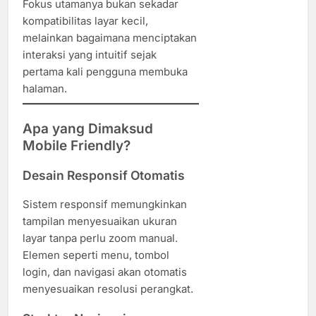
Fokus utamanya bukan sekadar
kompatibilitas layar kecil,
melainkan bagaimana menciptakan
interaksi yang intuitif sejak
pertama kali pengguna membuka
halaman.
Apa yang Dimaksud
Mobile Friendly?
Desain Responsif Otomatis
Sistem responsif memungkinkan
tampilan menyesuaikan ukuran
layar tanpa perlu zoom manual.
Elemen seperti menu, tombol
login, dan navigasi akan otomatis
menyesuaikan resolusi perangkat.