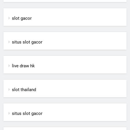
slot gacor
situs slot gacor
live draw hk
slot thailand
situs slot gacor