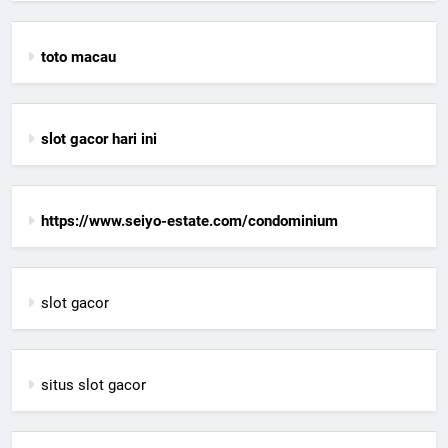
toto macau
slot gacor hari ini
https://www.seiyo-estate.com/condominium
slot gacor
situs slot gacor