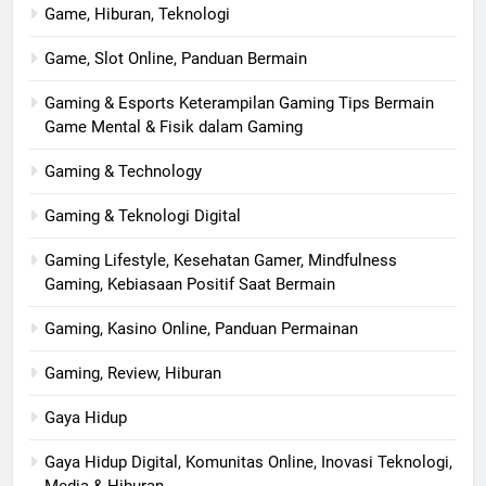
Game, Hiburan, Teknologi
Game, Slot Online, Panduan Bermain
Gaming & Esports Keterampilan Gaming Tips Bermain
Game Mental & Fisik dalam Gaming
Gaming & Technology
Gaming & Teknologi Digital
Gaming Lifestyle, Kesehatan Gamer, Mindfulness
Gaming, Kebiasaan Positif Saat Bermain
Gaming, Kasino Online, Panduan Permainan
Gaming, Review, Hiburan
Gaya Hidup
Gaya Hidup Digital, Komunitas Online, Inovasi Teknologi,