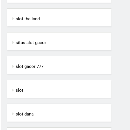
slot thailand
situs slot gacor
slot gacor 777
slot
slot dana