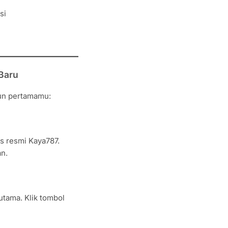
si
Baru
kun pertamamu:
us resmi Kaya787.
n.
utama. Klik tombol