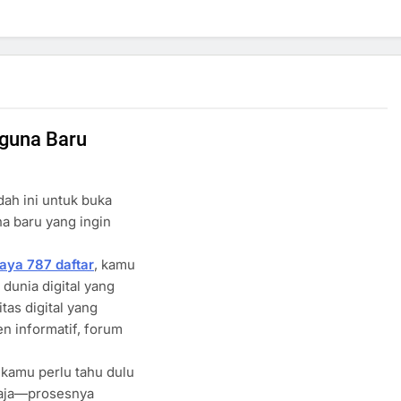
guna Baru
dah ini untuk buka
a baru yang ingin
aya 787 daftar
, kamu
 dunia digital yang
tas digital yang
n informatif, forum
 kamu perlu tahu dulu
saja—prosesnya