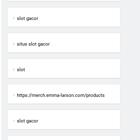
slot gacor
situs slot gacor
slot
https://merch.emma-larson.com/products
slot gacor