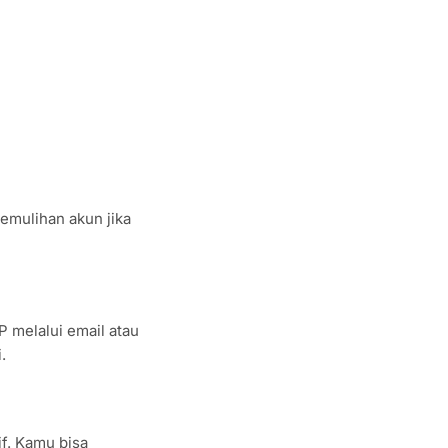
)
emulihan akun jika
 melalui email atau
.
if. Kamu bisa