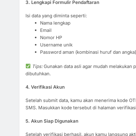
3. Lengkapi Formulir Pendaftaran
Isi data yang diminta seperti:
Nama lengkap
Email
Nomor HP
Username unik
Password aman (kombinasi huruf dan angka
Tips:
Gunakan data asli agar mudah melakukan p
dibutuhkan.
4. Verifikasi Akun
Setelah submit data, kamu akan menerima kode OTP
SMS. Masukkan kode tersebut di halaman verifikasi
5. Akun Siap Digunakan
Setelah verifikasi berhasil, akun kamu langsung akt