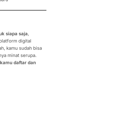
k siapa saja
,
latform digital
ah, kamu sudah bisa
nya minat serupa.
 kamu daftar dan