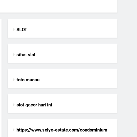
SLOT
situs slot
toto macau
slot gacor hari ini
https://www.seiyo-estate.com/condominium