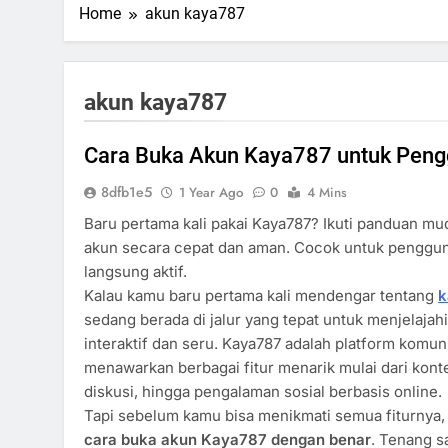
Home
akun kaya787
akun kaya787
Cara Buka Akun Kaya787 untuk Peng
8dfb1e5
1 Year Ago
0
4 Mins
Baru pertama kali pakai Kaya787? Ikuti panduan mu
akun secara cepat dan aman. Cocok untuk penggun
langsung aktif.
Kalau kamu baru pertama kali mendengar tentang
k
sedang berada di jalur yang tepat untuk menjelajahi
interaktif dan seru. Kaya787 adalah platform komuni
menawarkan berbagai fitur menarik mulai dari konte
diskusi, hingga pengalaman sosial berbasis online.
Tapi sebelum kamu bisa menikmati semua fiturnya,
cara buka akun Kaya787 dengan benar
. Tenang 