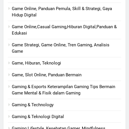
Game Online, Panduan Pemula, Skill & Strategi, Gaya
Hidup Digital
Game Online,Casual Gaming,Hiburan Digital,Panduan &
Edukasi
Game Strategi, Game Online, Tren Gaming, Analisis
Game
Game, Hiburan, Teknologi
Game, Slot Online, Panduan Bermain
Gaming & Esports Keterampilan Gaming Tips Bermain
Game Mental & Fisik dalam Gaming
Gaming & Technology
Gaming & Teknologi Digital
Gaming Lifestyle, Kesehatan Gamer, Mindfulness