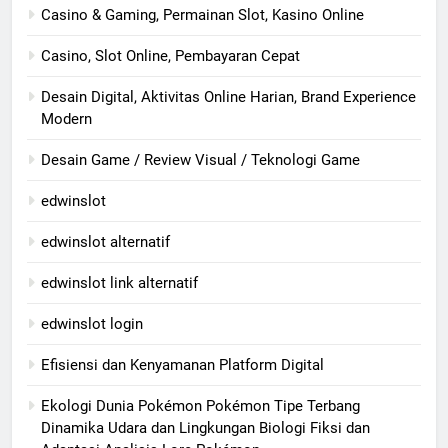
Casino & Gaming, Permainan Slot, Kasino Online
Casino, Slot Online, Pembayaran Cepat
Desain Digital, Aktivitas Online Harian, Brand Experience
Modern
Desain Game / Review Visual / Teknologi Game
edwinslot
edwinslot alternatif
edwinslot link alternatif
edwinslot login
Efisiensi dan Kenyamanan Platform Digital
Ekologi Dunia Pokémon Pokémon Tipe Terbang
Dinamika Udara dan Lingkungan Biologi Fiksi dan