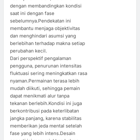
dengan membandingkan kondisi
saat ini dengan fase
sebelumnya.Pendekatan ini
membantu menjaga objektivitas
dan menghindari asumsi yang
berlebihan terhadap makna setiap
perubahan kecil.
Dari perspektif pengalaman
pengguna, penurunan intensitas
fluktuasi sering meningkatkan rasa
nyaman.Permainan terasa lebih
mudah diikuti, sehingga pemain
dapat menikmati alur tanpa
tekanan berlebih.Kondisi ini juga
berkontribusi pada keterlibatan
jangka panjang, karena stabilitas
memberikan jeda mental setelah
fase yang lebih intens.Desain