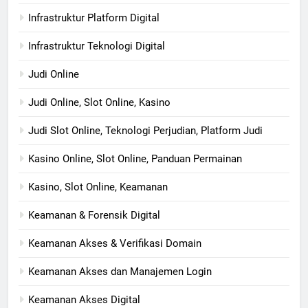
Infrastruktur Platform Digital
Infrastruktur Teknologi Digital
Judi Online
Judi Online, Slot Online, Kasino
Judi Slot Online, Teknologi Perjudian, Platform Judi
Kasino Online, Slot Online, Panduan Permainan
Kasino, Slot Online, Keamanan
Keamanan & Forensik Digital
Keamanan Akses & Verifikasi Domain
Keamanan Akses dan Manajemen Login
Keamanan Akses Digital