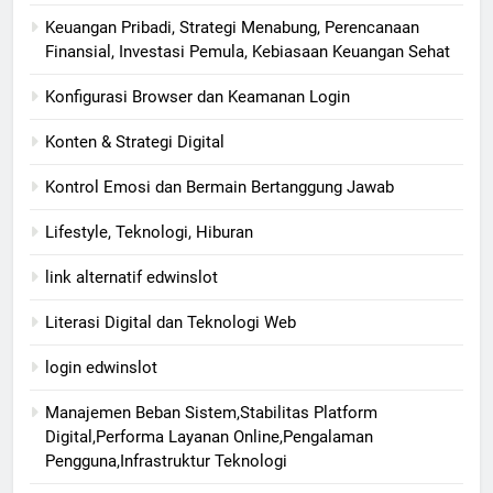
Keuangan Pribadi, Strategi Menabung, Perencanaan
Finansial, Investasi Pemula, Kebiasaan Keuangan Sehat
Konfigurasi Browser dan Keamanan Login
Konten & Strategi Digital
Kontrol Emosi dan Bermain Bertanggung Jawab
Lifestyle, Teknologi, Hiburan
link alternatif edwinslot
Literasi Digital dan Teknologi Web
login edwinslot
Manajemen Beban Sistem,Stabilitas Platform
Digital,Performa Layanan Online,Pengalaman
Pengguna,Infrastruktur Teknologi