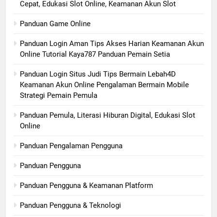
Cepat, Edukasi Slot Online, Keamanan Akun Slot
Panduan Game Online
Panduan Login Aman Tips Akses Harian Keamanan Akun
Online Tutorial Kaya787 Panduan Pemain Setia
Panduan Login Situs Judi Tips Bermain Lebah4D
Keamanan Akun Online Pengalaman Bermain Mobile
Strategi Pemain Pemula
Panduan Pemula, Literasi Hiburan Digital, Edukasi Slot
Online
Panduan Pengalaman Pengguna
Panduan Pengguna
Panduan Pengguna & Keamanan Platform
Panduan Pengguna & Teknologi