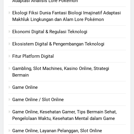
Adaptasi Analisis Lore Pokémon
Ekologi Fiksi Dunia Fantasi Biologi Imajinatif Adaptasi
Makhluk Lingkungan dan Alam Lore Pokémon
Ekonomi Digital & Regulasi Teknologi
Ekosistem Digital & Pengembangan Teknologi
Fitur Platform Digital
Gambling, Slot Machines, Kasino Online, Strategi
Bermain
Game Online
Game Online / Slot Online
Game Online, Kesehatan Gamer, Tips Bermain Sehat,
Pengelolaan Waktu, Kesehatan Mental dalam Game
Game Online, Layanan Pelanggan, Slot Online