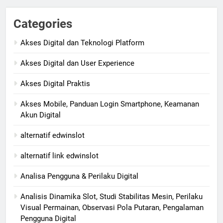
Categories
Akses Digital dan Teknologi Platform
Akses Digital dan User Experience
Akses Digital Praktis
Akses Mobile, Panduan Login Smartphone, Keamanan
Akun Digital
alternatif edwinslot
alternatif link edwinslot
Analisa Pengguna & Perilaku Digital
Analisis Dinamika Slot, Studi Stabilitas Mesin, Perilaku
Visual Permainan, Observasi Pola Putaran, Pengalaman
Pengguna Digital