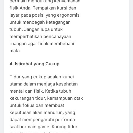
bermain mendukung kenyamanan
fisik Anda. Tempatkan kursi dan
layar pada posisi yang ergonomis
untuk mencegah ketegangan
tubuh. Jangan lupa untuk
memperhatikan pencahayaan
ruangan agar tidak membebani
mata.
4.
Istirahat yang Cukup
Tidur yang cukup adalah kunci
utama dalam menjaga kesehatan
mental dan fisik. Ketika tubuh
kekurangan tidur, kemampuan otak
untuk fokus dan membuat
keputusan akan menurun, yang
dapat mempengaruhi performa
saat bermain game. Kurang tidur