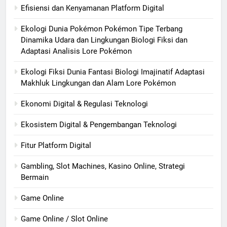
Efisiensi dan Kenyamanan Platform Digital
Ekologi Dunia Pokémon Pokémon Tipe Terbang
Dinamika Udara dan Lingkungan Biologi Fiksi dan
Adaptasi Analisis Lore Pokémon
Ekologi Fiksi Dunia Fantasi Biologi Imajinatif Adaptasi
Makhluk Lingkungan dan Alam Lore Pokémon
Ekonomi Digital & Regulasi Teknologi
Ekosistem Digital & Pengembangan Teknologi
Fitur Platform Digital
Gambling, Slot Machines, Kasino Online, Strategi
Bermain
Game Online
Game Online / Slot Online