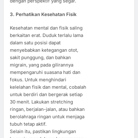
dengan perspektif yang segar.
3.
Perhatikan Kesehatan Fisik
Kesehatan mental dan fisik saling
berkaitan erat. Duduk terlalu lama
dalam satu posisi dapat
menyebabkan ketegangan otot,
sakit punggung, dan bahkan
migrain, yang pada gilirannya
mempengaruhi suasana hati dan
fokus. Untuk menghindari
kelelahan fisik dan mental, cobalah
untuk berdiri dan bergerak setiap
30 menit. Lakukan stretching
ringan, berjalan-jalan, atau bahkan
berolahraga ringan untuk menjaga
tubuh tetap aktif.
Selain itu, pastikan lingkungan