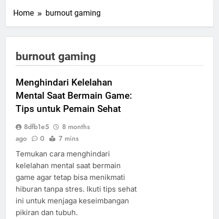
Home
burnout gaming
burnout gaming
Menghindari Kelelahan
Mental Saat Bermain Game:
Tips untuk Pemain Sehat
8dfb1e5
8 months
ago
0
7 mins
Temukan cara menghindari
kelelahan mental saat bermain
game agar tetap bisa menikmati
hiburan tanpa stres. Ikuti tips sehat
ini untuk menjaga keseimbangan
pikiran dan tubuh.