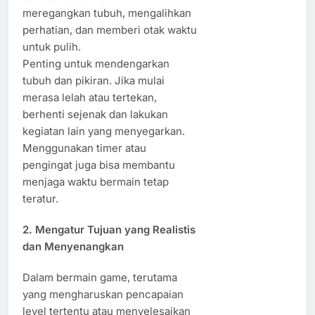
meregangkan tubuh, mengalihkan
perhatian, dan memberi otak waktu
untuk pulih.
Penting untuk mendengarkan
tubuh dan pikiran. Jika mulai
merasa lelah atau tertekan,
berhenti sejenak dan lakukan
kegiatan lain yang menyegarkan.
Menggunakan timer atau
pengingat juga bisa membantu
menjaga waktu bermain tetap
teratur.
2.
Mengatur Tujuan yang Realistis
dan Menyenangkan
Dalam bermain game, terutama
yang mengharuskan pencapaian
level tertentu atau menyelesaikan