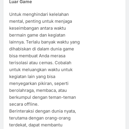
Luar Game
Untuk menghindari kelelahan
mental, penting untuk menjaga
keseimbangan antara waktu
bermain game dan kegiatan
lainnya. Terlalu banyak waktu yang
dihabiskan di dalam dunia game
bisa membuat Anda merasa
terisolasi atau cemas. Cobalah
untuk meluangkan waktu untuk
kegiatan lain yang bisa
menyegarkan pikiran, seperti
berolahraga, membaca, atau
berkumpul dengan teman-teman
secara offline.
Berinteraksi dengan dunia nyata,
terutama dengan orang-orang
terdekat, dapat membantu