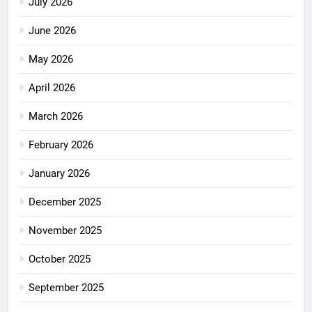
July 2026
June 2026
May 2026
April 2026
March 2026
February 2026
January 2026
December 2025
November 2025
October 2025
September 2025