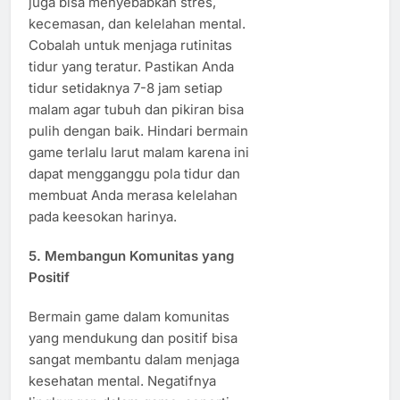
juga bisa menyebabkan stres,
kecemasan, dan kelelahan mental.
Cobalah untuk menjaga rutinitas
tidur yang teratur. Pastikan Anda
tidur setidaknya 7-8 jam setiap
malam agar tubuh dan pikiran bisa
pulih dengan baik. Hindari bermain
game terlalu larut malam karena ini
dapat mengganggu pola tidur dan
membuat Anda merasa kelelahan
pada keesokan harinya.
5.
Membangun Komunitas yang
Positif
Bermain game dalam komunitas
yang mendukung dan positif bisa
sangat membantu dalam menjaga
kesehatan mental. Negatifnya