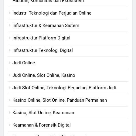
Hiburan, Komunitas dan Ekosistem
Industri Teknologi dan Perjudian Online
Infrastruktur & Keamanan Sistem
Infrastruktur Platform Digital
Infrastruktur Teknologi Digital
Judi Online
Judi Online, Slot Online, Kasino
Judi Slot Online, Teknologi Perjudian, Platform Judi
Kasino Online, Slot Online, Panduan Permainan
Kasino, Slot Online, Keamanan
Keamanan & Forensik Digital