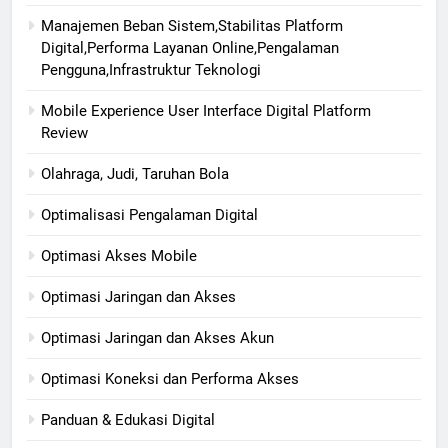
Manajemen Beban Sistem,Stabilitas Platform
Digital,Performa Layanan Online,Pengalaman
Pengguna,Infrastruktur Teknologi
Mobile Experience User Interface Digital Platform
Review
Olahraga, Judi, Taruhan Bola
Optimalisasi Pengalaman Digital
Optimasi Akses Mobile
Optimasi Jaringan dan Akses
Optimasi Jaringan dan Akses Akun
Optimasi Koneksi dan Performa Akses
Panduan & Edukasi Digital