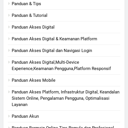
Panduan & Tips
Panduan & Tutorial
Panduan Akses Digital
Panduan Akses Digital & Keamanan Platform
Panduan Akses Digital dan Navigasi Login
Panduan Akses Digital,Multi-Device
Experience,Keamanan Pengguna,Platform Responsif
Panduan Akses Mobile
Panduan Akses Platform, Infrastruktur Digital, Keandalan
Sistem Online, Pengalaman Pengguna, Optimalisasi
Layanan
Panduan Akun
Panduan Bermain Online Tips Pemula dan Profesional