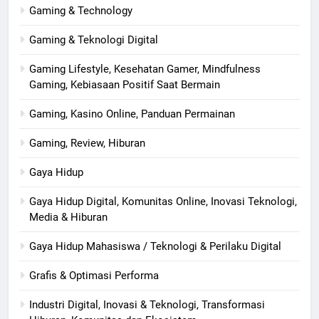
Gaming & Technology
Gaming & Teknologi Digital
Gaming Lifestyle, Kesehatan Gamer, Mindfulness
Gaming, Kebiasaan Positif Saat Bermain
Gaming, Kasino Online, Panduan Permainan
Gaming, Review, Hiburan
Gaya Hidup
Gaya Hidup Digital, Komunitas Online, Inovasi Teknologi,
Media & Hiburan
Gaya Hidup Mahasiswa / Teknologi & Perilaku Digital
Grafis & Optimasi Performa
Industri Digital, Inovasi & Teknologi, Transformasi