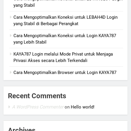
yang Stabil
Cara Mengoptimalkan Koneksi untuk LEBAH4D Login
yang Stabil di Berbagai Perangkat
Cara Mengoptimalkan Koneksi untuk Login KAYA787
yang Lebih Stabil
KAYA787 Login melalui Mode Privat untuk Menjaga
Privasi Akses secara Lebih Terkendali
Cara Mengoptimalkan Browser untuk Login KAYA787
Recent Comments
A WordPress Commenter
on
Hello world!
Archives