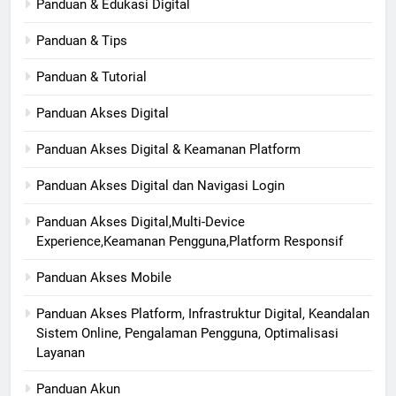
Panduan & Edukasi Digital
Panduan & Tips
Panduan & Tutorial
Panduan Akses Digital
Panduan Akses Digital & Keamanan Platform
Panduan Akses Digital dan Navigasi Login
Panduan Akses Digital,Multi-Device
Experience,Keamanan Pengguna,Platform Responsif
Panduan Akses Mobile
Panduan Akses Platform, Infrastruktur Digital, Keandalan
Sistem Online, Pengalaman Pengguna, Optimalisasi
Layanan
Panduan Akun