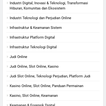
Industri Digital, Inovasi & Teknologi, Transformasi
Hiburan, Komunitas dan Ekosistem
Industri Teknologi dan Perjudian Online
Infrastruktur & Keamanan Sistem
Infrastruktur Platform Digital
Infrastruktur Teknologi Digital
Judi Online
Judi Online, Slot Online, Kasino
Judi Slot Online, Teknologi Perjudian, Platform Judi
Kasino Online, Slot Online, Panduan Permainan
Kasino, Slot Online, Keamanan
Keamanan & Forensik Digital