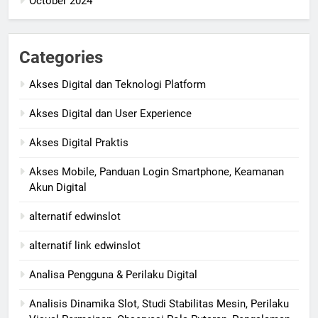
October 2024
Categories
Akses Digital dan Teknologi Platform
Akses Digital dan User Experience
Akses Digital Praktis
Akses Mobile, Panduan Login Smartphone, Keamanan
Akun Digital
alternatif edwinslot
alternatif link edwinslot
Analisa Pengguna & Perilaku Digital
Analisis Dinamika Slot, Studi Stabilitas Mesin, Perilaku