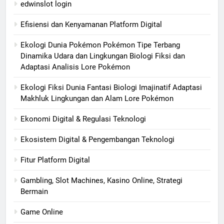
edwinslot login
Efisiensi dan Kenyamanan Platform Digital
Ekologi Dunia Pokémon Pokémon Tipe Terbang
Dinamika Udara dan Lingkungan Biologi Fiksi dan
Adaptasi Analisis Lore Pokémon
Ekologi Fiksi Dunia Fantasi Biologi Imajinatif Adaptasi
Makhluk Lingkungan dan Alam Lore Pokémon
Ekonomi Digital & Regulasi Teknologi
Ekosistem Digital & Pengembangan Teknologi
Fitur Platform Digital
Gambling, Slot Machines, Kasino Online, Strategi
Bermain
Game Online