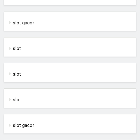
slot gacor
slot
slot
slot
slot gacor