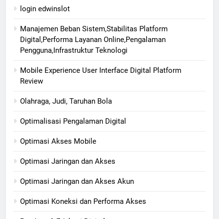
login edwinslot
Manajemen Beban Sistem,Stabilitas Platform
Digital,Performa Layanan Online,Pengalaman
Pengguna,Infrastruktur Teknologi
Mobile Experience User Interface Digital Platform
Review
Olahraga, Judi, Taruhan Bola
Optimalisasi Pengalaman Digital
Optimasi Akses Mobile
Optimasi Jaringan dan Akses
Optimasi Jaringan dan Akses Akun
Optimasi Koneksi dan Performa Akses