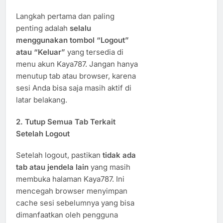
Langkah pertama dan paling
penting adalah
selalu
menggunakan tombol “Logout”
atau “Keluar”
yang tersedia di
menu akun Kaya787. Jangan hanya
menutup tab atau browser, karena
sesi Anda bisa saja masih aktif di
latar belakang.
2. Tutup Semua Tab Terkait
Setelah Logout
Setelah logout, pastikan
tidak ada
tab atau jendela lain
yang masih
membuka halaman Kaya787. Ini
mencegah browser menyimpan
cache sesi sebelumnya yang bisa
dimanfaatkan oleh pengguna