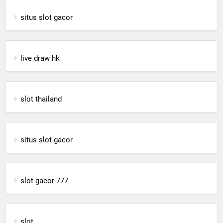
situs slot gacor
live draw hk
slot thailand
situs slot gacor
slot gacor 777
slot