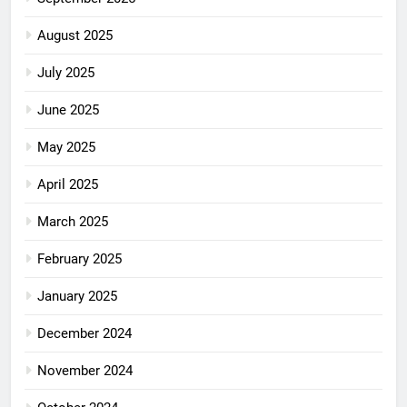
August 2025
July 2025
June 2025
May 2025
April 2025
March 2025
February 2025
January 2025
December 2024
November 2024