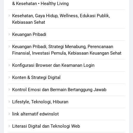
& Kesehatan • Healthy Living
Kesehatan, Gaya Hidup, Wellness, Edukasi Publik,
Kebiasaan Sehat
Keuangan Pribadi
Keuangan Pribadi, Strategi Menabung, Perencanaan
Finansial, Investasi Pemula, Kebiasaan Keuangan Sehat
Konfigurasi Browser dan Keamanan Login
Konten & Strategi Digital
Kontrol Emosi dan Bermain Bertanggung Jawab
Lifestyle, Teknologi, Hiburan
link alternatif edwinslot
Literasi Digital dan Teknologi Web