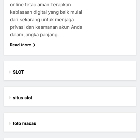
online tetap aman.Terapkan
kebiasaan digital yang baik mulai
dari sekarang untuk menjaga
privasi dan keamanan akun Anda
dalam jangka panjang.
Read More
SLOT
situs slot
toto macau