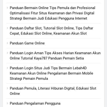
Panduan Bermain Online Tips Pemula dan Profesional
Optimalisasi Fitur Situs Keamanan dan Privasi Digital
Strategi Bermain Judi Edukasi Pengguna Internet
Panduan Daftar Slot, Tutorial Slot Online, Tips Daftar
Cepat, Edukasi Slot Online, Keamanan Akun Slot
Panduan Game Online
Panduan Login Aman Tips Akses Harian Keamanan Akun
Online Tutorial Kaya787 Panduan Pemain Setia
Panduan Login Situs Judi Tips Bermain Lebah4D
Keamanan Akun Online Pengalaman Bermain Mobile
Strategi Pemain Pemula
Panduan Pemula, Literasi Hiburan Digital, Edukasi Slot
Online
Panduan Pengalaman Pengguna