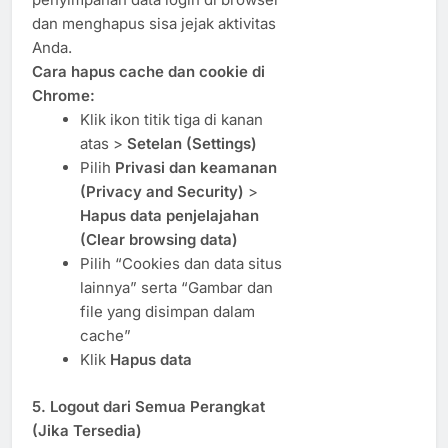
dan menghapus sisa jejak aktivitas
Anda.
Cara hapus cache dan cookie di
Chrome:
Klik ikon titik tiga di kanan
atas >
Setelan (Settings)
Pilih
Privasi dan keamanan
(Privacy and Security)
>
Hapus data penjelajahan
(Clear browsing data)
Pilih “Cookies dan data situs
lainnya” serta “Gambar dan
file yang disimpan dalam
cache”
Klik
Hapus data
5. Logout dari Semua Perangkat
(Jika Tersedia)