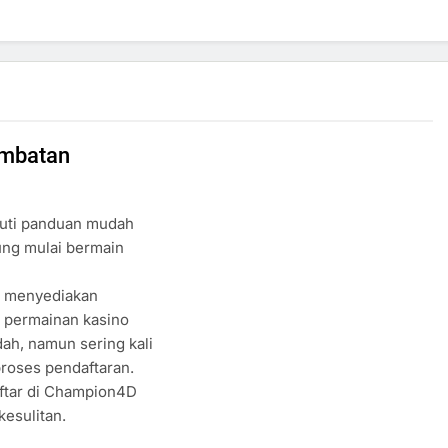
ambatan
kuti panduan mudah
ung mulai bermain
g menyediakan
n permainan kasino
ah, namun sering kali
oses pendaftaran.
aftar di Champion4D
esulitan.