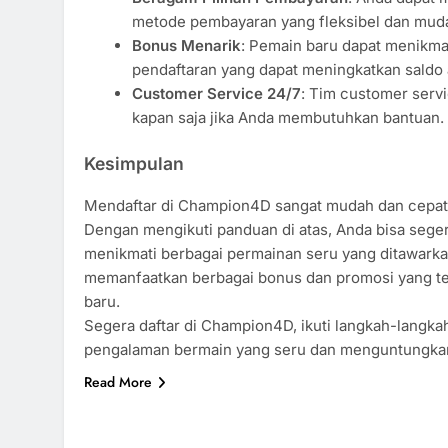
metode pembayaran yang fleksibel dan mud
Bonus Menarik
: Pemain baru dapat menikma
pendaftaran yang dapat meningkatkan saldo
Customer Service 24/7
: Tim customer serv
kapan saja jika Anda membutuhkan bantuan.
Kesimpulan
Mendaftar di Champion4D sangat mudah dan cepat
Dengan mengikuti panduan di atas, Anda bisa sege
menikmati berbagai permainan seru yang ditawarka
memanfaatkan berbagai bonus dan promosi yang te
baru.
Segera daftar di Champion4D, ikuti langkah-langkah 
pengalaman bermain yang seru dan menguntungka
Read More