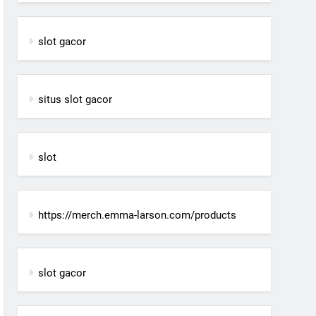
slot gacor
situs slot gacor
slot
https://merch.emma-larson.com/products
slot gacor