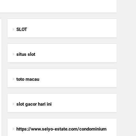
SLOT
situs slot
toto macau
slot gacor hari ini
https://www.seiyo-estate.com/condominium