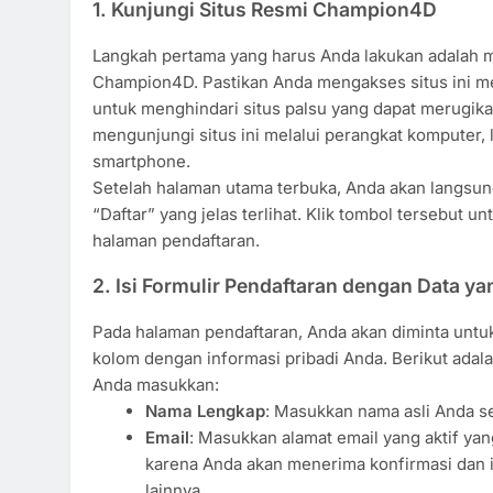
1.
Kunjungi Situs Resmi Champion4D
Langkah pertama yang harus Anda lakukan adalah 
Champion4D. Pastikan Anda mengakses situs ini me
untuk menghindari situs palsu yang dapat merugika
mengunjungi situs ini melalui perangkat komputer, 
smartphone.
Setelah halaman utama terbuka, Anda akan langs
“Daftar” yang jelas terlihat. Klik tombol tersebut u
halaman pendaftaran.
2.
Isi Formulir Pendaftaran dengan Data ya
Pada halaman pendaftaran, Anda akan diminta untu
kolom dengan informasi pribadi Anda. Berikut adala
Anda masukkan:
Nama Lengkap
: Masukkan nama asli Anda se
Email
: Masukkan alamat email yang aktif yan
karena Anda akan menerima konfirmasi dan 
lainnya.