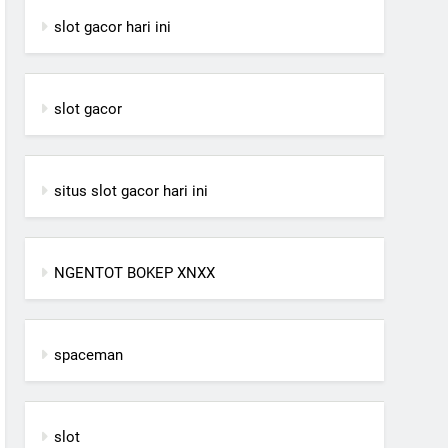
slot gacor hari ini
slot gacor
situs slot gacor hari ini
NGENTOT BOKEP XNXX
spaceman
slot