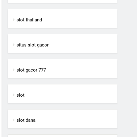
slot thailand
situs slot gacor
slot gacor 777
slot
slot dana