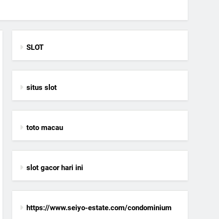
SLOT
situs slot
toto macau
slot gacor hari ini
https://www.seiyo-estate.com/condominium