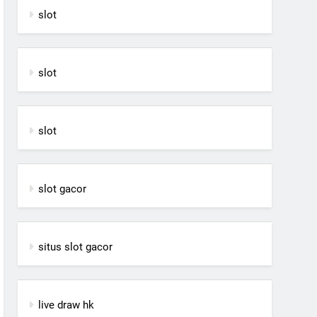
slot
slot
slot
slot gacor
situs slot gacor
live draw hk