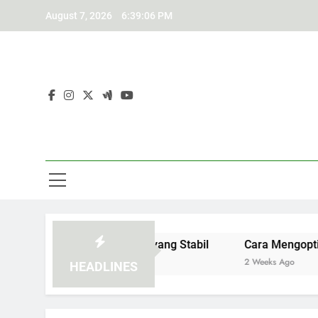
Skip
August 7, 2026
6:39:07 PM
to
content
BJJ
Dapatkan P
DWINSLOT Login yang Stabil
Cara Mengoptimalkan Kone
2 Weeks Ago
HEADLINES