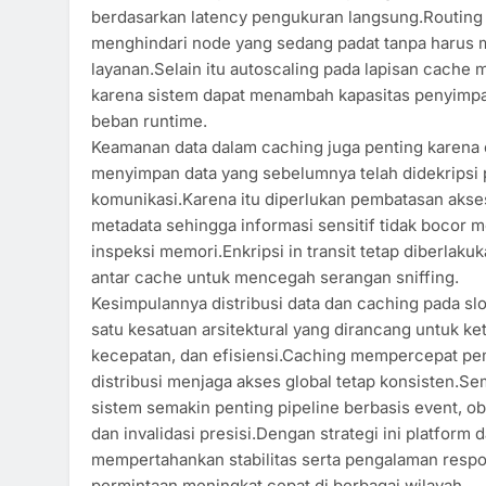
berdasarkan latency pengukuran langsung.Routing a
menghindari node yang sedang padat tanpa harus
layanan.Selain itu autoscaling pada lapisan cache 
karena sistem dapat menambah kapasitas penyimpa
beban runtime.
Keamanan data dalam caching juga penting karena 
menyimpan data yang sebelumnya telah didekripsi p
komunikasi.Karena itu diperlukan pembatasan aks
metadata sehingga informasi sensitif tidak bocor m
inspeksi memori.Enkripsi in transit tetap diberlaku
antar cache untuk mencegah serangan sniffing.
Kesimpulannya distribusi data dan caching pada s
satu kesatuan arsitektural yang dirancang untuk ke
kecepatan, dan efisiensi.Caching mempercepat p
distribusi menjaga akses global tetap konsisten.Se
sistem semakin penting pipeline berbasis event, obs
dan invalidasi presisi.Dengan strategi ini platform 
mempertahankan stabilitas serta pengalaman resp
permintaan meningkat cepat di berbagai wilayah.