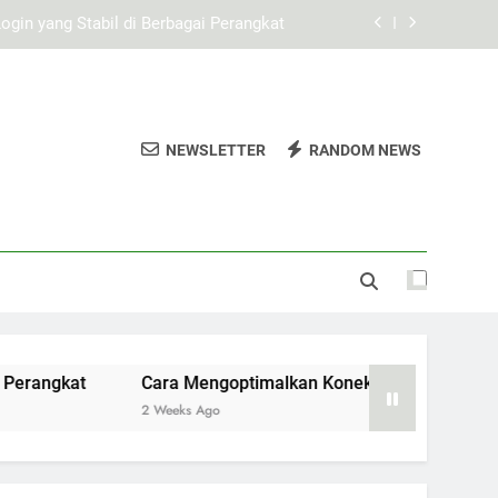
in yang Stabil di Berbagai Perangkat
ntuk Login KAYA787 yang Lebih Stabil
Privasi Akses secara Lebih Terkendali
NEWSLETTER
RANDOM NEWS
i untuk EDWINSLOT Login yang Stabil
in yang Stabil di Berbagai Perangkat
d.
ntuk Login KAYA787 yang Lebih Stabil
Privasi Akses secara Lebih Terkendali
Cara Mengoptimalkan Koneksi untuk Login KAYA787 yang
2 Weeks Ago