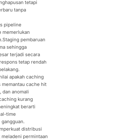
enghapusan tetapi
erbaru tanpa
s pipeline
de memerlukan
en.Staging pembaruan
ama sehingga
esar terjadi secara
 respons tetap rendah
belakang.
ilai apakah caching
us memantau cache hit
h, dan anomali
a caching kurang
eningkat berarti
eal-time
 gangguan.
mperkuat distribusi
uk meladeni permintaan