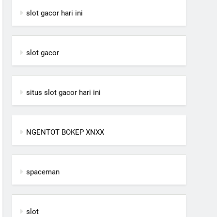
slot gacor hari ini
slot gacor
situs slot gacor hari ini
NGENTOT BOKEP XNXX
spaceman
slot