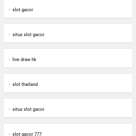
slot gacor
situs slot gacor
live draw hk
slot thailand
situs slot gacor
slot gacor 777