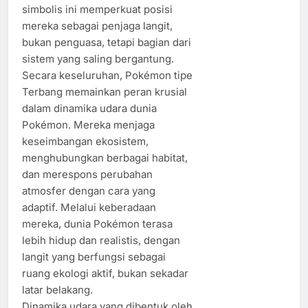
simbolis ini memperkuat posisi
mereka sebagai penjaga langit,
bukan penguasa, tetapi bagian dari
sistem yang saling bergantung.
Secara keseluruhan, Pokémon tipe
Terbang memainkan peran krusial
dalam dinamika udara dunia
Pokémon. Mereka menjaga
keseimbangan ekosistem,
menghubungkan berbagai habitat,
dan merespons perubahan
atmosfer dengan cara yang
adaptif. Melalui keberadaan
mereka, dunia Pokémon terasa
lebih hidup dan realistis, dengan
langit yang berfungsi sebagai
ruang ekologi aktif, bukan sekadar
latar belakang.
Dinamika udara yang dibentuk oleh