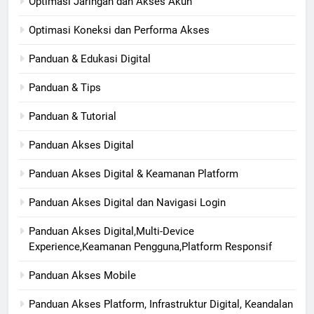
Optimasi Jaringan dan Akses Akun
Optimasi Koneksi dan Performa Akses
Panduan & Edukasi Digital
Panduan & Tips
Panduan & Tutorial
Panduan Akses Digital
Panduan Akses Digital & Keamanan Platform
Panduan Akses Digital dan Navigasi Login
Panduan Akses Digital,Multi-Device
Experience,Keamanan Pengguna,Platform Responsif
Panduan Akses Mobile
Panduan Akses Platform, Infrastruktur Digital, Keandalan