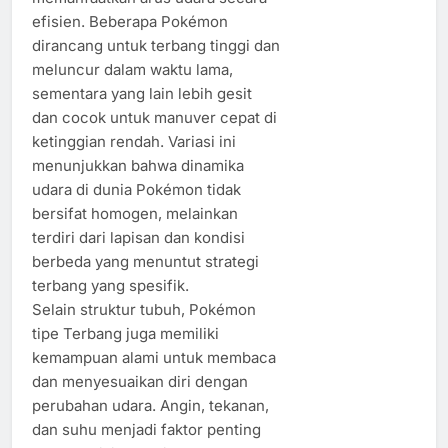
efisien. Beberapa Pokémon
dirancang untuk terbang tinggi dan
meluncur dalam waktu lama,
sementara yang lain lebih gesit
dan cocok untuk manuver cepat di
ketinggian rendah. Variasi ini
menunjukkan bahwa dinamika
udara di dunia Pokémon tidak
bersifat homogen, melainkan
terdiri dari lapisan dan kondisi
berbeda yang menuntut strategi
terbang yang spesifik.
Selain struktur tubuh, Pokémon
tipe Terbang juga memiliki
kemampuan alami untuk membaca
dan menyesuaikan diri dengan
perubahan udara. Angin, tekanan,
dan suhu menjadi faktor penting