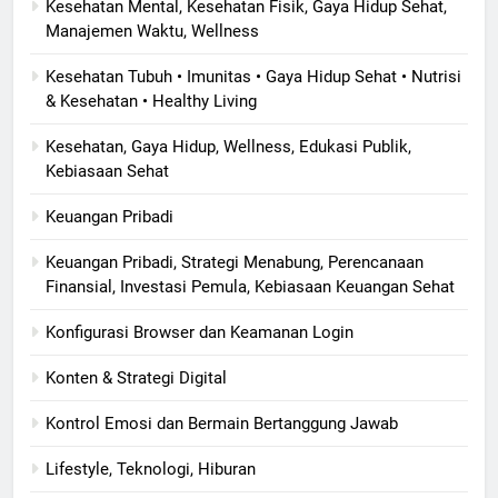
Kesehatan Mental, Kesehatan Fisik, Gaya Hidup Sehat,
Manajemen Waktu, Wellness
Kesehatan Tubuh • Imunitas • Gaya Hidup Sehat • Nutrisi
& Kesehatan • Healthy Living
Kesehatan, Gaya Hidup, Wellness, Edukasi Publik,
Kebiasaan Sehat
Keuangan Pribadi
Keuangan Pribadi, Strategi Menabung, Perencanaan
Finansial, Investasi Pemula, Kebiasaan Keuangan Sehat
Konfigurasi Browser dan Keamanan Login
Konten & Strategi Digital
Kontrol Emosi dan Bermain Bertanggung Jawab
Lifestyle, Teknologi, Hiburan