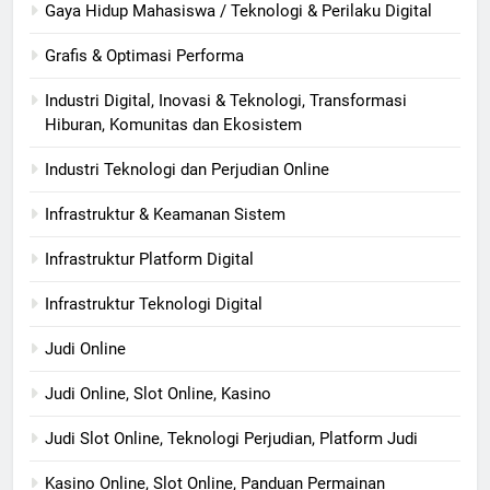
Gaya Hidup Mahasiswa / Teknologi & Perilaku Digital
Grafis & Optimasi Performa
Industri Digital, Inovasi & Teknologi, Transformasi
Hiburan, Komunitas dan Ekosistem
Industri Teknologi dan Perjudian Online
Infrastruktur & Keamanan Sistem
Infrastruktur Platform Digital
Infrastruktur Teknologi Digital
Judi Online
Judi Online, Slot Online, Kasino
Judi Slot Online, Teknologi Perjudian, Platform Judi
Kasino Online, Slot Online, Panduan Permainan