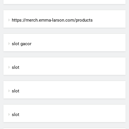
https://merch.emma-larson.com/products
slot gacor
slot
slot
slot