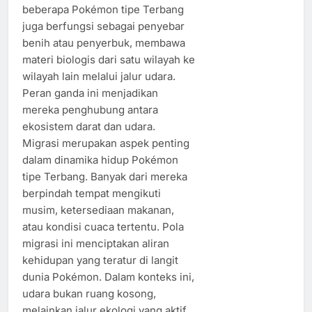
beberapa Pokémon tipe Terbang
juga berfungsi sebagai penyebar
benih atau penyerbuk, membawa
materi biologis dari satu wilayah ke
wilayah lain melalui jalur udara.
Peran ganda ini menjadikan
mereka penghubung antara
ekosistem darat dan udara.
Migrasi merupakan aspek penting
dalam dinamika hidup Pokémon
tipe Terbang. Banyak dari mereka
berpindah tempat mengikuti
musim, ketersediaan makanan,
atau kondisi cuaca tertentu. Pola
migrasi ini menciptakan aliran
kehidupan yang teratur di langit
dunia Pokémon. Dalam konteks ini,
udara bukan ruang kosong,
melainkan jalur ekologi yang aktif