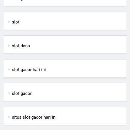
slot
slot dana
slot gacor hari ini
slot gacor
situs slot gacor hari ini