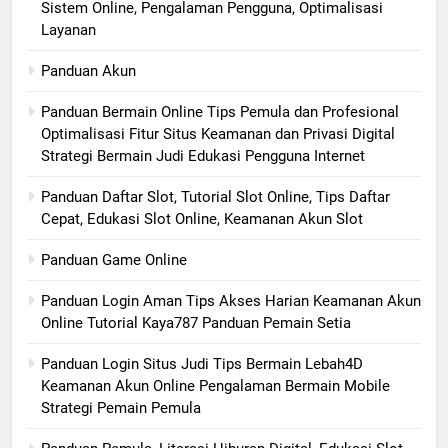
Sistem Online, Pengalaman Pengguna, Optimalisasi
Layanan
Panduan Akun
Panduan Bermain Online Tips Pemula dan Profesional
Optimalisasi Fitur Situs Keamanan dan Privasi Digital
Strategi Bermain Judi Edukasi Pengguna Internet
Panduan Daftar Slot, Tutorial Slot Online, Tips Daftar
Cepat, Edukasi Slot Online, Keamanan Akun Slot
Panduan Game Online
Panduan Login Aman Tips Akses Harian Keamanan Akun
Online Tutorial Kaya787 Panduan Pemain Setia
Panduan Login Situs Judi Tips Bermain Lebah4D
Keamanan Akun Online Pengalaman Bermain Mobile
Strategi Pemain Pemula