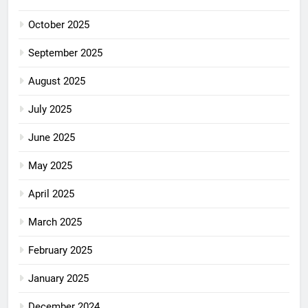
October 2025
September 2025
August 2025
July 2025
June 2025
May 2025
April 2025
March 2025
February 2025
January 2025
December 2024