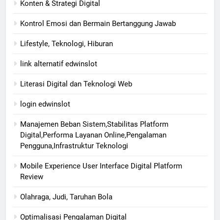
Konten & Strategi Digital
Kontrol Emosi dan Bermain Bertanggung Jawab
Lifestyle, Teknologi, Hiburan
link alternatif edwinslot
Literasi Digital dan Teknologi Web
login edwinslot
Manajemen Beban Sistem,Stabilitas Platform
Digital,Performa Layanan Online,Pengalaman
Pengguna,Infrastruktur Teknologi
Mobile Experience User Interface Digital Platform
Review
Olahraga, Judi, Taruhan Bola
Optimalisasi Pengalaman Digital