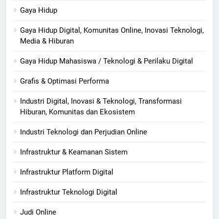
Gaya Hidup
Gaya Hidup Digital, Komunitas Online, Inovasi Teknologi,
Media & Hiburan
Gaya Hidup Mahasiswa / Teknologi & Perilaku Digital
Grafis & Optimasi Performa
Industri Digital, Inovasi & Teknologi, Transformasi
Hiburan, Komunitas dan Ekosistem
Industri Teknologi dan Perjudian Online
Infrastruktur & Keamanan Sistem
Infrastruktur Platform Digital
Infrastruktur Teknologi Digital
Judi Online