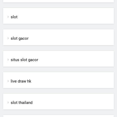
slot
slot gacor
situs slot gacor
live draw hk
slot thailand