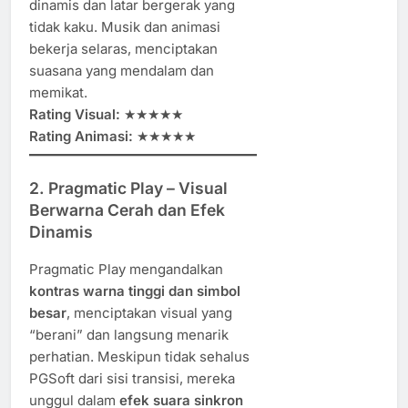
dinamis dan latar bergerak yang
tidak kaku. Musik dan animasi
bekerja selaras, menciptakan
suasana yang mendalam dan
memikat.
Rating Visual:
★★★★★
Rating Animasi:
★★★★★
2.
Pragmatic Play – Visual
Berwarna Cerah dan Efek
Dinamis
Pragmatic Play mengandalkan
kontras warna tinggi dan simbol
besar
, menciptakan visual yang
“berani” dan langsung menarik
perhatian. Meskipun tidak sehalus
PGSoft dari sisi transisi, mereka
unggul dalam
efek suara sinkron