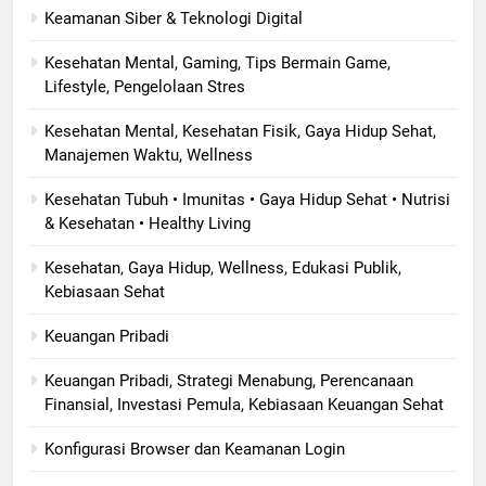
Keamanan Siber & Teknologi Digital
Kesehatan Mental, Gaming, Tips Bermain Game,
Lifestyle, Pengelolaan Stres
Kesehatan Mental, Kesehatan Fisik, Gaya Hidup Sehat,
Manajemen Waktu, Wellness
Kesehatan Tubuh • Imunitas • Gaya Hidup Sehat • Nutrisi
& Kesehatan • Healthy Living
Kesehatan, Gaya Hidup, Wellness, Edukasi Publik,
Kebiasaan Sehat
Keuangan Pribadi
Keuangan Pribadi, Strategi Menabung, Perencanaan
Finansial, Investasi Pemula, Kebiasaan Keuangan Sehat
Konfigurasi Browser dan Keamanan Login