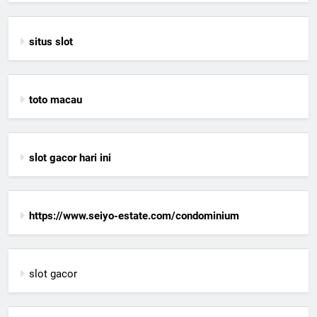
situs slot
toto macau
slot gacor hari ini
https://www.seiyo-estate.com/condominium
slot gacor