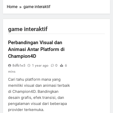
Home
game interaktif
game interaktif
Perbandingan Visual dan
Animasi Antar Platform di
Champion4D
8dfb1e5
1 year ago
0
6
mins
Cari tahu platform mana yang
memiliki visual dan animasi terbaik
di Champion4D. Bandingkan
desain grafis, efek transisi, dan
pengalaman visual dari beberapa
provider terkemuka.