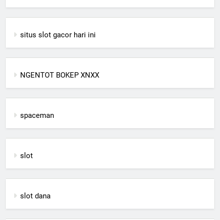
situs slot gacor hari ini
NGENTOT BOKEP XNXX
spaceman
slot
slot dana