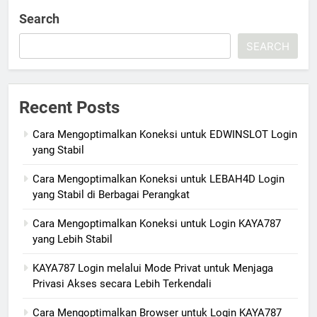
Search
SEARCH
Recent Posts
Cara Mengoptimalkan Koneksi untuk EDWINSLOT Login
yang Stabil
Cara Mengoptimalkan Koneksi untuk LEBAH4D Login
yang Stabil di Berbagai Perangkat
Cara Mengoptimalkan Koneksi untuk Login KAYA787
yang Lebih Stabil
KAYA787 Login melalui Mode Privat untuk Menjaga
Privasi Akses secara Lebih Terkendali
Cara Mengoptimalkan Browser untuk Login KAYA787