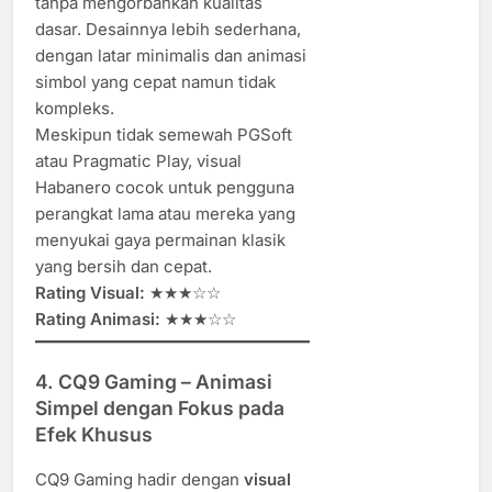
tanpa mengorbankan kualitas
dasar. Desainnya lebih sederhana,
dengan latar minimalis dan animasi
simbol yang cepat namun tidak
kompleks.
Meskipun tidak semewah PGSoft
atau Pragmatic Play, visual
Habanero cocok untuk pengguna
perangkat lama atau mereka yang
menyukai gaya permainan klasik
yang bersih dan cepat.
Rating Visual:
★★★☆☆
Rating Animasi:
★★★☆☆
4.
CQ9 Gaming – Animasi
Simpel dengan Fokus pada
Efek Khusus
CQ9 Gaming hadir dengan
visual