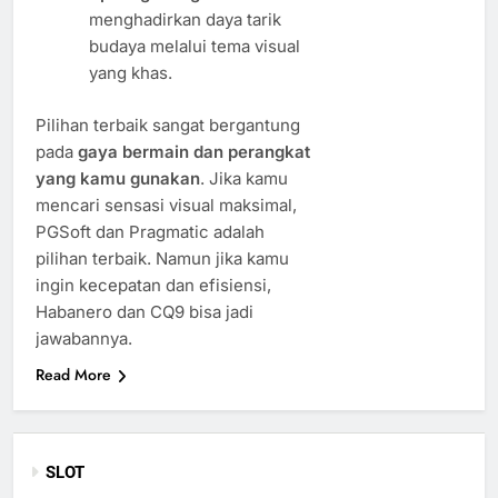
menghadirkan daya tarik
budaya melalui tema visual
yang khas.
Pilihan terbaik sangat bergantung
pada
gaya bermain dan perangkat
yang kamu gunakan
. Jika kamu
mencari sensasi visual maksimal,
PGSoft dan Pragmatic adalah
pilihan terbaik. Namun jika kamu
ingin kecepatan dan efisiensi,
Habanero dan CQ9 bisa jadi
jawabannya.
Read More
SLOT