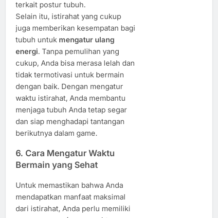
terkait postur tubuh.
Selain itu, istirahat yang cukup
juga memberikan kesempatan bagi
tubuh untuk
mengatur ulang
energi
. Tanpa pemulihan yang
cukup, Anda bisa merasa lelah dan
tidak termotivasi untuk bermain
dengan baik. Dengan mengatur
waktu istirahat, Anda membantu
menjaga tubuh Anda tetap segar
dan siap menghadapi tantangan
berikutnya dalam game.
6. Cara Mengatur Waktu
Bermain yang Sehat
Untuk memastikan bahwa Anda
mendapatkan manfaat maksimal
dari istirahat, Anda perlu memiliki