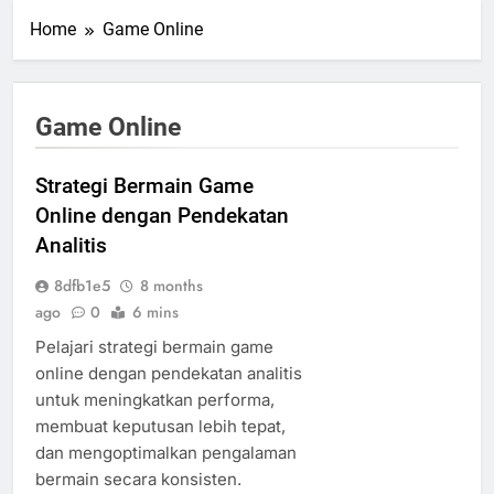
Home
Game Online
Game Online
Strategi Bermain Game
Online dengan Pendekatan
Analitis
8dfb1e5
8 months
ago
0
6 mins
Pelajari strategi bermain game
online dengan pendekatan analitis
untuk meningkatkan performa,
membuat keputusan lebih tepat,
dan mengoptimalkan pengalaman
bermain secara konsisten.