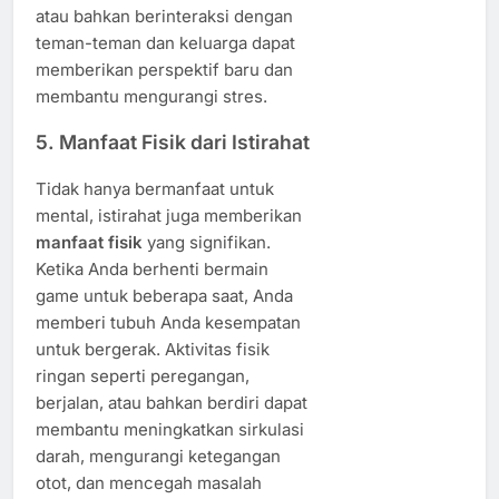
atau bahkan berinteraksi dengan
teman-teman dan keluarga dapat
memberikan perspektif baru dan
membantu mengurangi stres.
5. Manfaat Fisik dari Istirahat
Tidak hanya bermanfaat untuk
mental, istirahat juga memberikan
manfaat fisik
yang signifikan.
Ketika Anda berhenti bermain
game untuk beberapa saat, Anda
memberi tubuh Anda kesempatan
untuk bergerak. Aktivitas fisik
ringan seperti peregangan,
berjalan, atau bahkan berdiri dapat
membantu meningkatkan sirkulasi
darah, mengurangi ketegangan
otot, dan mencegah masalah