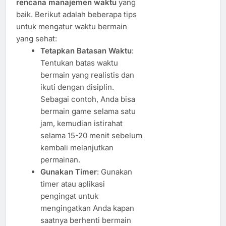
rencana manajemen waktu
yang
baik. Berikut adalah beberapa tips
untuk mengatur waktu bermain
yang sehat:
Tetapkan Batasan Waktu
:
Tentukan batas waktu
bermain yang realistis dan
ikuti dengan disiplin.
Sebagai contoh, Anda bisa
bermain game selama satu
jam, kemudian istirahat
selama 15-20 menit sebelum
kembali melanjutkan
permainan.
Gunakan Timer
: Gunakan
timer atau aplikasi
pengingat untuk
mengingatkan Anda kapan
saatnya berhenti bermain