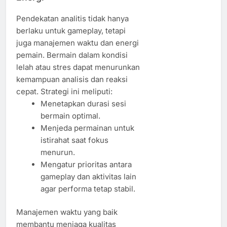
Pendekatan analitis tidak hanya
berlaku untuk gameplay, tetapi
juga manajemen waktu dan energi
pemain. Bermain dalam kondisi
lelah atau stres dapat menurunkan
kemampuan analisis dan reaksi
cepat. Strategi ini meliputi:
Menetapkan durasi sesi
bermain optimal.
Menjeda permainan untuk
istirahat saat fokus
menurun.
Mengatur prioritas antara
gameplay dan aktivitas lain
agar performa tetap stabil.
Manajemen waktu yang baik
membantu menjaga kualitas