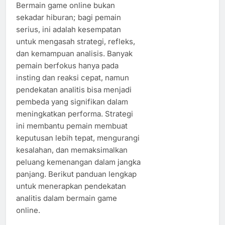
Bermain game online bukan
sekadar hiburan; bagi pemain
serius, ini adalah kesempatan
untuk mengasah strategi, refleks,
dan kemampuan analisis. Banyak
pemain berfokus hanya pada
insting dan reaksi cepat, namun
pendekatan analitis bisa menjadi
pembeda yang signifikan dalam
meningkatkan performa. Strategi
ini membantu pemain membuat
keputusan lebih tepat, mengurangi
kesalahan, dan memaksimalkan
peluang kemenangan dalam jangka
panjang. Berikut panduan lengkap
untuk menerapkan pendekatan
analitis dalam bermain game
online.