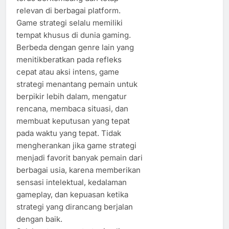
relevan di berbagai platform.
Game strategi selalu memiliki
tempat khusus di dunia gaming.
Berbeda dengan genre lain yang
menitikberatkan pada refleks
cepat atau aksi intens, game
strategi menantang pemain untuk
berpikir lebih dalam, mengatur
rencana, membaca situasi, dan
membuat keputusan yang tepat
pada waktu yang tepat. Tidak
mengherankan jika game strategi
menjadi favorit banyak pemain dari
berbagai usia, karena memberikan
sensasi intelektual, kedalaman
gameplay, dan kepuasan ketika
strategi yang dirancang berjalan
dengan baik.