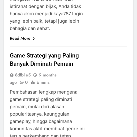
istirahat dengan bijak, Anda tidak
hanya akan menjadi kaya787 login
yang lebih baik, tetapi juga lebih
bahagia dan sehat.
Read More
Game Strategi yang Paling
Banyak Diminati Pemain
8dfb1e5
9 months
ago
0
6 mins
Pembahasan lengkap mengenai
game strategi paling diminati
pemain, mulai dari alasan
popularitasnya, keunggulan
gameplay, hingga bagaimana
komunitas aktif membuat genre ini
terus berkembang dan tetap