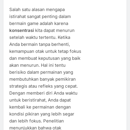
Salah satu alasan mengapa
istirahat sangat penting dalam
bermain game adalah karena
konsentrasi
kita dapat menurun
setelah waktu tertentu. Ketika
Anda bermain tanpa berhenti,
kemampuan otak untuk tetap fokus
dan membuat keputusan yang baik
akan menurun. Hal ini tentu
berisiko dalam permainan yang
membutuhkan banyak pemikiran
strategis atau refleks yang cepat.
Dengan memberi diri Anda waktu
untuk beristirahat, Anda dapat
kembali ke permainan dengan
kondisi pikiran yang lebih segar
dan lebih fokus. Penelitian
menunjukkan bahwa otak