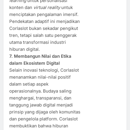
learning
untuk personalisasi
konten dan
virtual reality
untuk
menciptakan pengalaman imersif.
Pendekatan adaptif ini menjadikan
Corlaslot bukan sekadar pengikut
tren, tetapi salah satu penggerak
utama transformasi industri
hiburan digital.
7. Membangun Nilai dan Etika
dalam Ekosistem Digital
Selain inovasi teknologi, Corlaslot
menanamkan nilai-nilai positif
dalam setiap aspek
operasionalnya. Budaya saling
menghargai, transparansi, dan
tanggung jawab digital menjadi
prinsip yang dijaga oleh komunitas
dan pengelola platform. Corlaslot
membuktikan bahwa hiburan