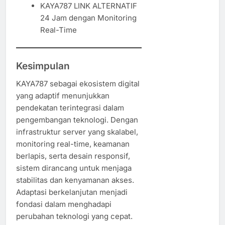
KAYA787 LINK ALTERNATIF
24 Jam dengan Monitoring
Real-Time
Kesimpulan
KAYA787 sebagai ekosistem digital
yang adaptif menunjukkan
pendekatan terintegrasi dalam
pengembangan teknologi. Dengan
infrastruktur server yang skalabel,
monitoring real-time, keamanan
berlapis, serta desain responsif,
sistem dirancang untuk menjaga
stabilitas dan kenyamanan akses.
Adaptasi berkelanjutan menjadi
fondasi dalam menghadapi
perubahan teknologi yang cepat.