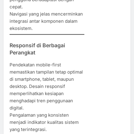
cepat.
Navigasi yang jelas mencerminkan
integrasi antar komponen dalam
ekosistem.
Responsif di Berbagai
Perangkat
Pendekatan mobile-first
memastikan tampilan tetap optimal
di smartphone, tablet, maupun
desktop. Desain responsif
memperlihatkan kesiapan
menghadapi tren penggunaan
digital.
Pengalaman yang konsisten
menjadi indikator kualitas sistem
yang terintegrasi.