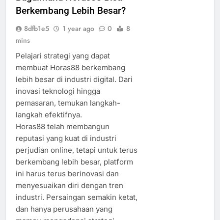
Berkembang Lebih Besar?
8dfb1e5
1 year ago
0
8
mins
Pelajari strategi yang dapat
membuat Horas88 berkembang
lebih besar di industri digital. Dari
inovasi teknologi hingga
pemasaran, temukan langkah-
langkah efektifnya.
Horas88 telah membangun
reputasi yang kuat di industri
perjudian online, tetapi untuk terus
berkembang lebih besar, platform
ini harus terus berinovasi dan
menyesuaikan diri dengan tren
industri. Persaingan semakin ketat,
dan hanya perusahaan yang