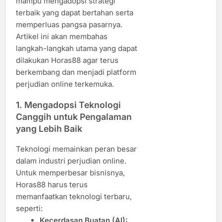
mampu mengadopsi strategi
terbaik yang dapat bertahan serta
memperluas pangsa pasarnya.
Artikel ini akan membahas
langkah-langkah utama yang dapat
dilakukan Horas88 agar terus
berkembang dan menjadi platform
perjudian online terkemuka.
1. Mengadopsi Teknologi
Canggih untuk Pengalaman
yang Lebih Baik
Teknologi memainkan peran besar
dalam industri perjudian online.
Untuk memperbesar bisnisnya,
Horas88 harus terus
memanfaatkan teknologi terbaru,
seperti:
Kecerdasan Buatan (AI):