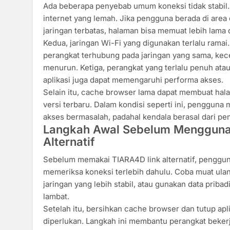
Ada beberapa penyebab umum koneksi tidak stabil. 
internet yang lemah. Jika pengguna berada di are
jaringan terbatas, halaman bisa memuat lebih lama 
Kedua, jaringan Wi-Fi yang digunakan terlalu ramai
perangkat terhubung pada jaringan yang sama, kece
menurun. Ketiga, perangkat yang terlalu penuh ata
aplikasi juga dapat memengaruhi performa akses.
Selain itu, cache browser lama dapat membuat ha
versi terbaru. Dalam kondisi seperti ini, pengguna
akses bermasalah, padahal kendala berasal dari p
Langkah Awal Sebelum Mengguna
Alternatif
Sebelum memakai TIARA4D link alternatif, penggu
memeriksa koneksi terlebih dahulu. Coba muat ula
jaringan yang lebih stabil, atau gunakan data pribadi
lambat.
Setelah itu, bersihkan cache browser dan tutup apli
diperlukan. Langkah ini membantu perangkat bekerja