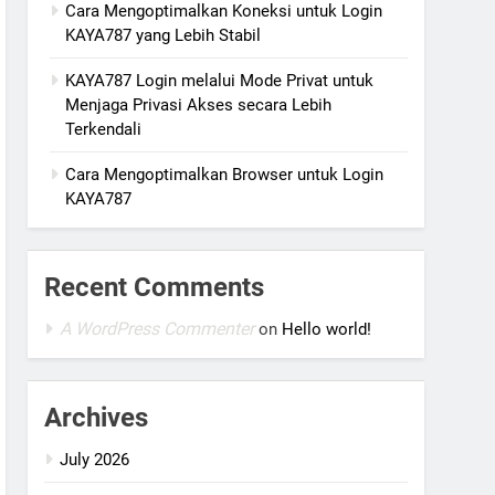
Cara Mengoptimalkan Koneksi untuk Login
KAYA787 yang Lebih Stabil
KAYA787 Login melalui Mode Privat untuk
Menjaga Privasi Akses secara Lebih
Terkendali
Cara Mengoptimalkan Browser untuk Login
KAYA787
Recent Comments
A WordPress Commenter
on
Hello world!
Archives
July 2026