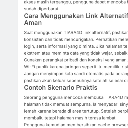
akses masih terganggu, pengguna dapat mencoba b
sudah diperbarui.
Cara Menggunakan Link Alternati
Aman
Saat menggunakan TIARA4D link alternatif, pastikan
konsisten dan tidak mencurigakan. Perhatikan menu
login, serta informasi yang diminta. Jika halaman t
ekstrem atau meminta data yang tidak wajar, sebaik
Gunakan perangkat pribadi dan koneksi yang aman. 
Wi-Fi publik karena jaringan seperti itu memiliki risi
Jangan menyimpan kata sandi otomatis pada peran
pastikan akun keluar sepenuhnya setelah selesai d
Contoh Skenario Praktis
Seorang pengguna mencoba membuka TIARA4D mela
halaman tidak memuat sempurna. Ia menyadari siny
lemah karena berada di area tertutup. Setelah berp
membaik, tetapi halaman masih terasa lambat.
Pengguna kemudian membersihkan cache browse