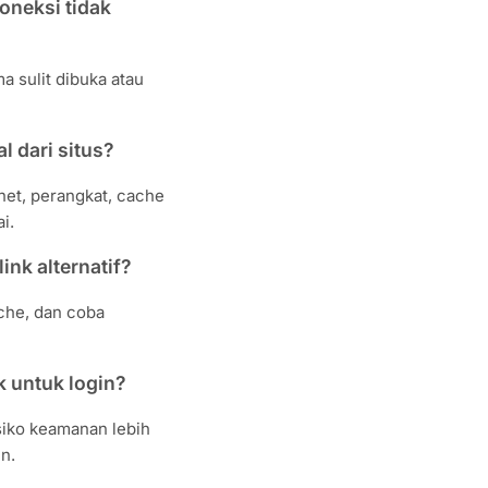
koneksi tidak
a sulit dibuka atau
l dari situs?
rnet, perangkat, cache
i.
nk alternatif?
che, dan coba
 untuk login?
isiko keamanan lebih
n.