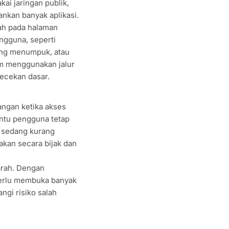
ai jaringan publik,
ankan banyak aplikasi.
lah pada halaman
engguna, seperti
ang menumpuk, atau
um menggunakan jalur
ecekan dasar.
dangan ketika akses
antu pengguna tetap
 sedang kurang
akan secara bijak dan
arah. Dengan
erlu membuka banyak
ngi risiko salah