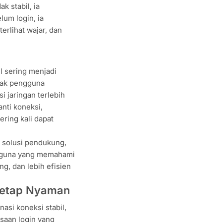
k stabil, ia
lum login, ia
erlihat wajar, dan
l sering menjadi
yak pengguna
i jaringan terlebih
nti koneksi,
ring kali dapat
i solusi pendukung,
ngguna yang memahami
g, dan lebih efisien
Tetap Nyaman
asi koneksi stabil,
asaan login yang