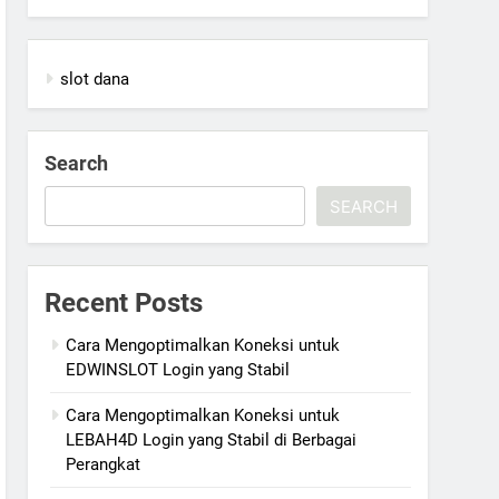
slot dana
Search
SEARCH
Recent Posts
Cara Mengoptimalkan Koneksi untuk
EDWINSLOT Login yang Stabil
Cara Mengoptimalkan Koneksi untuk
LEBAH4D Login yang Stabil di Berbagai
Perangkat