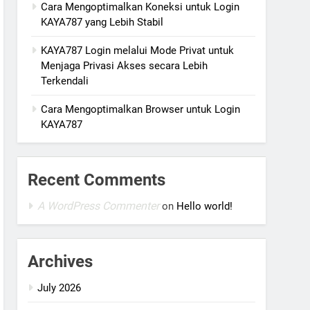
Cara Mengoptimalkan Koneksi untuk Login
KAYA787 yang Lebih Stabil
KAYA787 Login melalui Mode Privat untuk
Menjaga Privasi Akses secara Lebih
Terkendali
Cara Mengoptimalkan Browser untuk Login
KAYA787
Recent Comments
A WordPress Commenter
on
Hello world!
Archives
July 2026