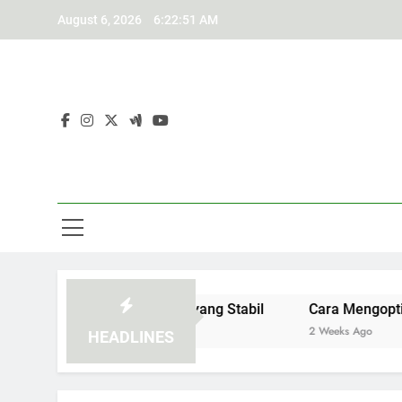
Skip
August 6, 2026
6:22:52 AM
to
content
BJJ
Dapatkan P
DWINSLOT Login yang Stabil
Cara Mengoptimalkan Kone
2 Weeks Ago
HEADLINES