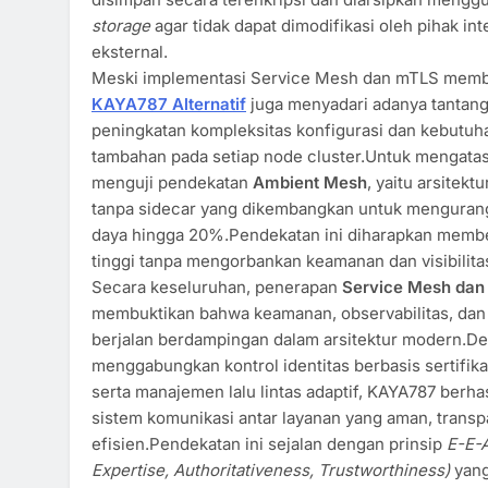
storage
agar tidak dapat dimodifikasi oleh pihak in
eksternal.
Meski implementasi Service Mesh dan mTLS memb
KAYA787 Alternatif
juga menyadari adanya tantang
peningkatan kompleksitas konfigurasi dan kebutu
tambahan pada setiap node cluster.Untuk mengatas
menguji pendekatan
Ambient Mesh
, yaitu arsitek
tanpa sidecar yang dikembangkan untuk menguran
daya hingga 20%.Pendekatan ini diharapkan member
tinggi tanpa mengorbankan keamanan dan visibilitas
Secara keseluruhan, penerapan
Service Mesh da
membuktikan bahwa keamanan, observabilitas, dan s
berjalan berdampingan dalam arsitektur modern.D
menggabungkan kontrol identitas berbasis sertifikat
serta manajemen lalu lintas adaptif, KAYA787 berha
sistem komunikasi antar layanan yang aman, transp
efisien.Pendekatan ini sejalan dengan prinsip
E-E-A
Expertise, Authoritativeness, Trustworthiness)
yan