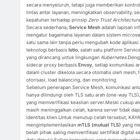
secara menyeluruh, tetapi juga memberikan kontrol
lintas antar layanan, meningkatkan observability, 
kepatuhan terhadap prinsip
Zero Trust Architectur
Secara sederhana,
Service Mesh
adalah lapisan in
mengatur bagaimana layanan dalam sistem microse
satu sama lain tanpa perlu mengubah kode aplika
teknologi berbasis
Istio
, salah satu platform Servi
yang dirancang untuk lingkungan
Kubernetes
.Deng
sidecar proxy berbasis
Envoy
, setiap komunikasi a
dalam cluster dikelola secara otomatis oleh mesh, 
otorisasi, load balancing, dan monitoring.
Sebelum penerapan Service Mesh, komunikasi anta
hanya dilindungi oleh TLS satu arah (one-way TLS),
yang memverifikasi keaslian server.Meski cukup a
masih meninggalkan celah, karena server tidak dap
identitas klien.Untuk menutup celah tersebut, KAY
mengimplementasikan
mTLS (mutual TLS)
yang me
belah pihak saling memverifikasi sertifikat digital
data dimulai.Setiap komunikasi yang melewati jaring