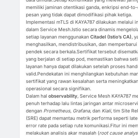
memiliki jaminan otentikasi ganda, enkripsi end-to-
pesan yang tidak dapat dimodifikasi pihak ketiga.
Implementasi mTLS di KAYA787 dilakukan melalui in
dalam Service Mesh.Istio secara dinamis mengelola 
setiap layanan menggunakan
Citadel (Istio’s CA)
, 
menghasilkan, mendistribusikan, dan memperbarui s
pendek secara berkala.Sertifikat tersebut disemat
yang berjalan di setiap pod, memastikan bahwa seti
layanan hanya dapat dilakukan setelah proses han
valid.Pendekatan ini menghilangkan kebutuhan m
sertifikat yang rawan kesalahan serta meningkatk
operasional secara signifikan.
Dalam hal
observability
, Service Mesh KAYA787 men
penuh terhadap lalu lintas jaringan antar microserv
dengan
Prometheus
,
Grafana
, dan
Kiali
, tim Site Re
(SRE) dapat memantau metrik performa seperti late
error rate pada setiap rute komunikasi.Fitur ini m
melakukan analisis akar masalah (
root cause analys