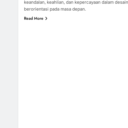
keandalan, keahlian, dan kepercayaan dalam desain
berorientasi pada masa depan.
Read More