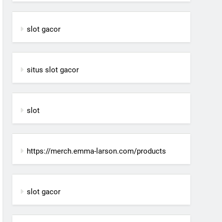
slot gacor
situs slot gacor
slot
https://merch.emma-larson.com/products
slot gacor