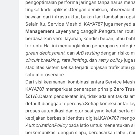
pengoptimalan performa jaringan tanpa harus men
tingkat kode aplikasi.Dengan demikian, observabil
bawaan dari infrastruktur, bukan lagi tambahan opsi
Selain itu, Service Mesh di KAYA787 juga menyedi
Management Layer
yang canggih.Pengaturan routi
berdasarkan versi layanan, kondisi beban, atau bah
tertentu.Hal ini memungkinkan penerapan strategi
green deployment
, dan
A/B testing
dengan risiko mi
circuit breaking
,
rate limiting
, dan
retry policy
juga
stabilitas sistem ketika terjadi lonjakan trafik atau
satu microservice.
Dari sisi keamanan, kombinasi antara Service Mes
KAYA787 memperkuat penerapan prinsip
Zero Trus
(ZTA)
.Dalam pendekatan ini, tidak ada entitas dal
default dianggap tepercaya.Setiap koneksi antar la
proses autentikasi dan otorisasi yang ketat, serta d
kebijakan berbasis identitas digital.KAYA787 mengo
AuthorizationPolicy
pada Istio untuk menentukan s
berkomunikasi dengan siapa, berdasarkan label, na