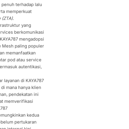
 penuh terhadap lalu
serta memperkuat
e (ZTA)
.
frastruktur yang
rvices berkomunikasi
si.KAYA787 mengadopsi
ce Mesh paling populer
an memanfaatkan
ntar pod atau service
termasuk autentikasi,
r layanan di KAYA787
 di mana hanya klien
man, pendekatan ini
at memverifikasi
A787
mungkinkan kedua
 sebelum pertukaran
an internal kini