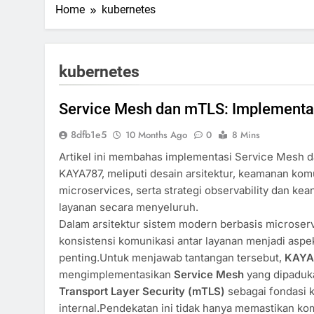
Home
kubernetes
kubernetes
Service Mesh dan mTLS: Implementa
8dfb1e5
10 Months Ago
0
8 Mins
Artikel ini membahas implementasi Service Mesh d
KAYA787, meliputi desain arsitektur, keamanan kom
microservices, serta strategi observability dan kea
layanan secara menyeluruh.
Dalam arsitektur sistem modern berbasis microser
konsistensi komunikasi antar layanan menjadi aspe
penting.Untuk menjawab tantangan tersebut,
KAYA
mengimplementasikan
Service Mesh
yang dipadu
Transport Layer Security (mTLS)
sebagai fondasi 
internal.Pendekatan ini tidak hanya memastikan kom