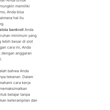
kan Anda untuk
 mungkin memiliki
mo, Anda bisa
aimana hal itu
ng.
lola bankroll
Anda
 taruhan minimum yang
lebih besar di slot
an cara ini, Anda
ok dengan anggaran
i.
dalah bahwa Anda
npa tekanan. Dalam
ahami cara kerja
 memaksimalkan
tuk belajar tanpa
tkan keterampilan dan