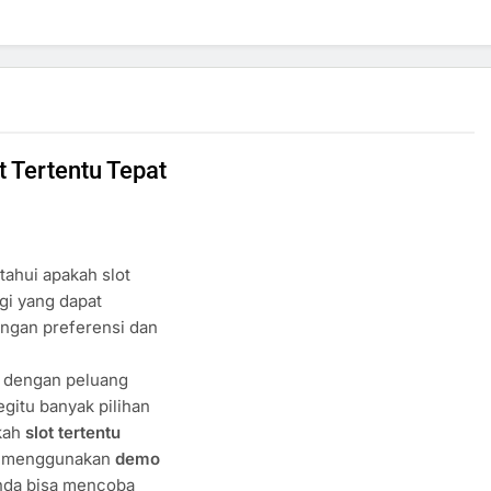
t Tertentu Tepat
ahui apakah slot
egi yang dapat
ngan preferensi dan
u dengan peluang
gitu banyak pilihan
akah
slot tertentu
pa menggunakan
demo
nda bisa mencoba