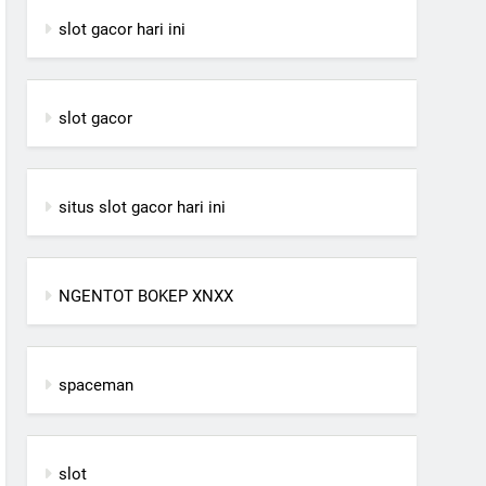
slot gacor hari ini
slot gacor
situs slot gacor hari ini
NGENTOT BOKEP XNXX
spaceman
slot