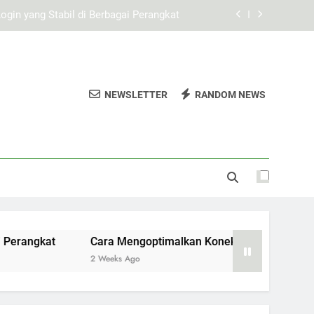
in yang Stabil di Berbagai Perangkat
ntuk Login KAYA787 yang Lebih Stabil
Privasi Akses secara Lebih Terkendali
NEWSLETTER
RANDOM NEWS
i untuk EDWINSLOT Login yang Stabil
in yang Stabil di Berbagai Perangkat
d.
ntuk Login KAYA787 yang Lebih Stabil
Privasi Akses secara Lebih Terkendali
Cara Mengoptimalkan Koneksi untuk Login KAYA787 yang
2 Weeks Ago