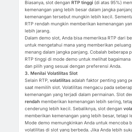
Biasanya, slot dengan
RTP tinggi
(di atas 95%) me
kemenangan yang lebih besar dalam jangka panjan
kemenangan tersebut mungkin lebih kecil. Sementar
RTP rendah mungkin memberikan kemenangan yang 
lebih jarang.
Dalam demo slot, Anda bisa memeriksa RTP dari b
untuk mengetahui mana yang memberikan peluang 
menang dalam jangka panjang. Cobalah beberapa 
RTP tinggi di mode demo untuk melihat bagaimana
dan pilih yang sesuai dengan preferensi Anda.
3. Menilai Volatilitas Slot
Selain RTP,
volatilitas
adalah faktor penting yang p
saat memilih slot. Volatilitas mengacu pada sebera
kemenangan yang terjadi dalam permainan. Slot d
rendah
memberikan kemenangan lebih sering, teta
cenderung lebih kecil. Sebaliknya, slot dengan
vola
memberikan kemenangan yang lebih besar, tetapi le
Mode demo memungkinkan Anda untuk mencoba ber
volatilitas di slot yang berbeda. Jika Anda lebih 