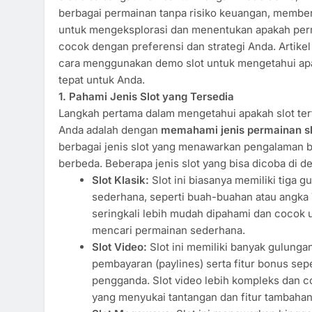
berbagai permainan tanpa risiko keuangan, membe
untuk mengeksplorasi dan menentukan apakah perm
cocok dengan preferensi dan strategi Anda. Artike
cara menggunakan demo slot untuk mengetahui apa
tepat untuk Anda.
1. Pahami Jenis Slot yang Tersedia
Langkah pertama dalam mengetahui apakah slot ter
Anda adalah dengan
memahami jenis permainan sl
berbagai jenis slot yang menawarkan pengalaman 
berbeda. Beberapa jenis slot yang bisa dicoba di d
Slot Klasik:
Slot ini biasanya memiliki tiga 
sederhana, seperti buah-buahan atau angka 7.
seringkali lebih mudah dipahami dan cocok 
mencari permainan sederhana.
Slot Video:
Slot ini memiliki banyak gulungan
pembayaran (paylines) serta fitur bonus sepe
pengganda. Slot video lebih kompleks dan 
yang menyukai tantangan dan fitur tambahan