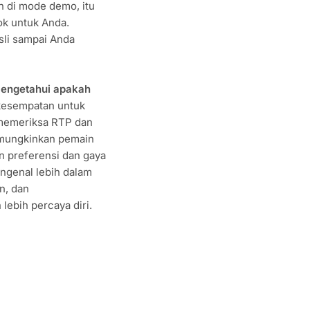
 di mode demo, itu
ok untuk Anda.
sli sampai Anda
engetahui apakah
kesempatan untuk
 memeriksa RTP dan
memungkinkan pemain
n preferensi dan gaya
genal lebih dalam
n, dan
lebih percaya diri.