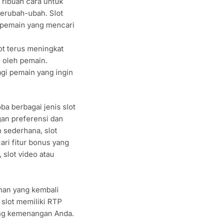
 ribuan cara untuk
erubah-ubah. Slot
 pemain yang mencari
pot terus meningkat
 oleh pemain.
agi pemain yang ingin
 berbagai jenis slot
gan preferensi dan
 sederhana, slot
ari fitur bonus yang
slot video atau
han yang kembali
slot memiliki RTP
ang kemenangan Anda.