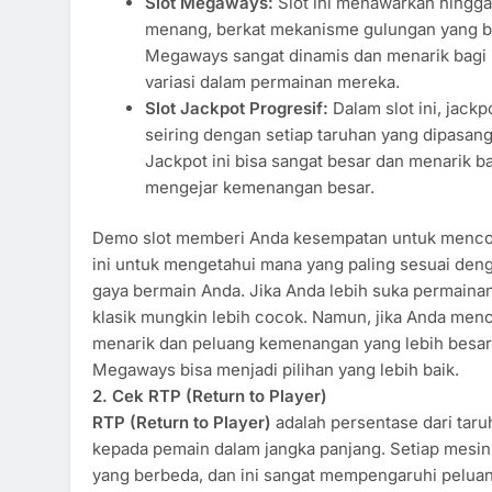
Slot Megaways:
Slot ini menawarkan hingga
menang, berkat mekanisme gulungan yang b
Megaways sangat dinamis dan menarik bagi
variasi dalam permainan mereka.
Slot Jackpot Progresif:
Dalam slot ini, jack
seiring dengan setiap taruhan yang dipasang
Jackpot ini bisa sangat besar dan menarik b
mengejar kemenangan besar.
Demo slot memberi Anda kesempatan untuk mencoba
ini untuk mengetahui mana yang paling sesuai den
gaya bermain Anda. Jika Anda lebih suka permainan
klasik mungkin lebih cocok. Namun, jika Anda menc
menarik dan peluang kemenangan yang lebih besar, 
Megaways bisa menjadi pilihan yang lebih baik.
2. Cek RTP (Return to Player)
RTP (Return to Player)
adalah persentase dari taru
kepada pemain dalam jangka panjang. Setiap mesin 
yang berbeda, dan ini sangat mempengaruhi pelu