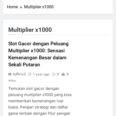
Home
Multiplier x1000
Multiplier x1000
Slot Gacor dengan Peluang
Multiplier x1000: Sensasi
Kemenangan Besar dalam
Sekali Putaran
8dfb1e5
1 year ago
0
8
mins
Temukan slot gacor dengan
peluang multiplier x1000 yang bisa
memberikan kemenangan luar
biasa. Pelajari strategi dan daftar
game terbaik dengan fitur pengali