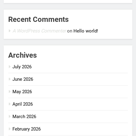
Recent Comments
A WordPress Commenter
on
Hello world!
Archives
July 2026
June 2026
May 2026
April 2026
March 2026
February 2026