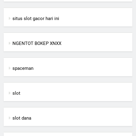
situs slot gacor hari ini
NGENTOT BOKEP XNXX
spaceman
slot
slot dana