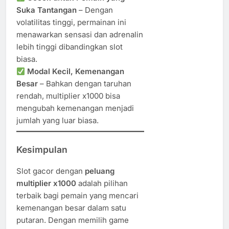
Suka Tantangan
– Dengan
volatilitas tinggi, permainan ini
menawarkan sensasi dan adrenalin
lebih tinggi dibandingkan slot
biasa.
Modal Kecil, Kemenangan
Besar
– Bahkan dengan taruhan
rendah, multiplier x1000 bisa
mengubah kemenangan menjadi
jumlah yang luar biasa.
Kesimpulan
Slot gacor dengan
peluang
multiplier x1000
adalah pilihan
terbaik bagi pemain yang mencari
kemenangan besar dalam satu
putaran. Dengan memilih game