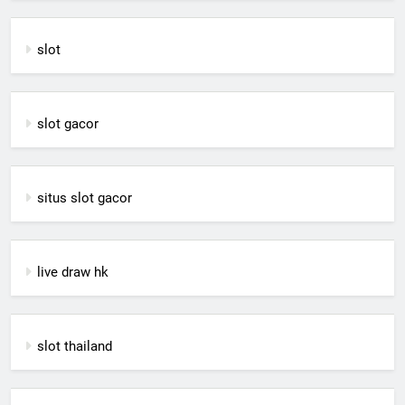
slot
slot gacor
situs slot gacor
live draw hk
slot thailand