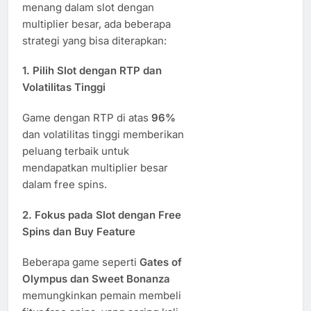
menang dalam slot dengan
multiplier besar, ada beberapa
strategi yang bisa diterapkan:
1. Pilih Slot dengan RTP dan
Volatilitas Tinggi
Game dengan RTP di atas
96%
dan volatilitas tinggi memberikan
peluang terbaik untuk
mendapatkan multiplier besar
dalam free spins.
2. Fokus pada Slot dengan Free
Spins dan Buy Feature
Beberapa game seperti
Gates of
Olympus dan Sweet Bonanza
memungkinkan pemain membeli