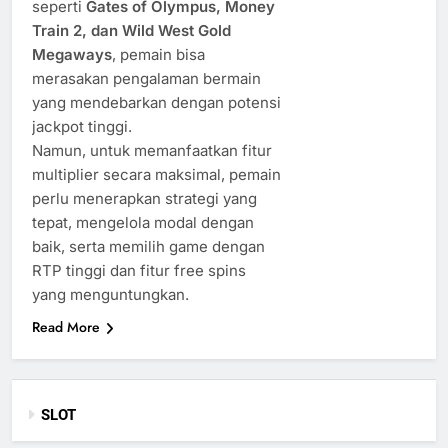
seperti
Gates of Olympus, Money
Train 2, dan Wild West Gold
Megaways
, pemain bisa
merasakan pengalaman bermain
yang mendebarkan dengan potensi
jackpot tinggi.
Namun, untuk memanfaatkan fitur
multiplier secara maksimal, pemain
perlu menerapkan strategi yang
tepat, mengelola modal dengan
baik, serta memilih game dengan
RTP tinggi dan fitur free spins
yang menguntungkan.
Read More
SLOT