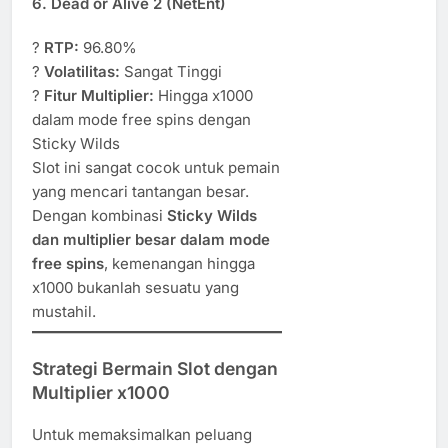
6. Dead or Alive 2 (NetEnt)
?
RTP:
96.80%
?
Volatilitas:
Sangat Tinggi
?
Fitur Multiplier:
Hingga x1000
dalam mode free spins dengan
Sticky Wilds
Slot ini sangat cocok untuk pemain
yang mencari tantangan besar.
Dengan kombinasi
Sticky Wilds
dan multiplier besar dalam mode
free spins
, kemenangan hingga
x1000 bukanlah sesuatu yang
mustahil.
Strategi Bermain Slot dengan
Multiplier x1000
Untuk memaksimalkan peluang