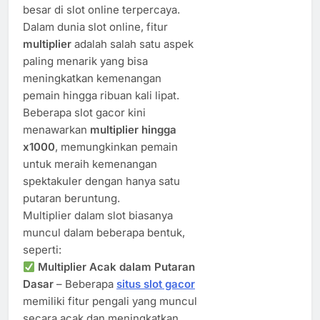
besar di slot online terpercaya.
Dalam dunia slot online, fitur
multiplier
adalah salah satu aspek
paling menarik yang bisa
meningkatkan kemenangan
pemain hingga ribuan kali lipat.
Beberapa slot gacor kini
menawarkan
multiplier hingga
x1000
, memungkinkan pemain
untuk meraih kemenangan
spektakuler dengan hanya satu
putaran beruntung.
Multiplier dalam slot biasanya
muncul dalam beberapa bentuk,
seperti:
Multiplier Acak dalam Putaran
Dasar
– Beberapa
situs slot gacor
memiliki fitur pengali yang muncul
secara acak dan meningkatkan