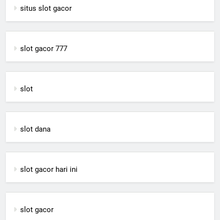
situs slot gacor
slot gacor 777
slot
slot dana
slot gacor hari ini
slot gacor