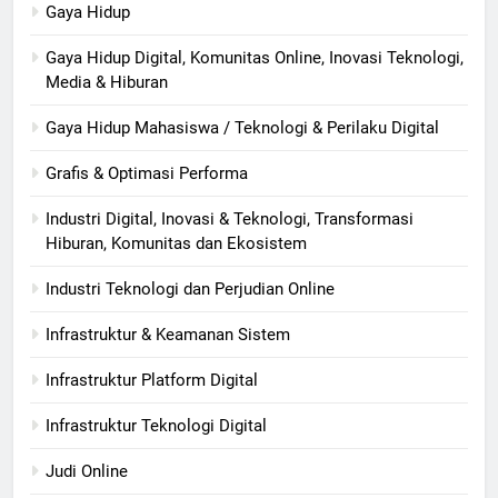
Gaya Hidup
Gaya Hidup Digital, Komunitas Online, Inovasi Teknologi,
Media & Hiburan
Gaya Hidup Mahasiswa / Teknologi & Perilaku Digital
Grafis & Optimasi Performa
Industri Digital, Inovasi & Teknologi, Transformasi
Hiburan, Komunitas dan Ekosistem
Industri Teknologi dan Perjudian Online
Infrastruktur & Keamanan Sistem
Infrastruktur Platform Digital
Infrastruktur Teknologi Digital
Judi Online