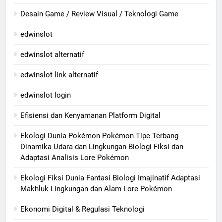
Desain Game / Review Visual / Teknologi Game
edwinslot
edwinslot alternatif
edwinslot link alternatif
edwinslot login
Efisiensi dan Kenyamanan Platform Digital
Ekologi Dunia Pokémon Pokémon Tipe Terbang
Dinamika Udara dan Lingkungan Biologi Fiksi dan
Adaptasi Analisis Lore Pokémon
Ekologi Fiksi Dunia Fantasi Biologi Imajinatif Adaptasi
Makhluk Lingkungan dan Alam Lore Pokémon
Ekonomi Digital & Regulasi Teknologi