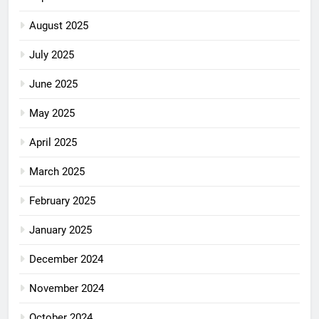
August 2025
July 2025
June 2025
May 2025
April 2025
March 2025
February 2025
January 2025
December 2024
November 2024
October 2024