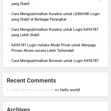
yang Stabil
Cara Mengoptimalkan Koneksi untuk LEBAH4D Login
yang Stabil di Berbagai Perangkat
Cara Mengoptimalkan Koneksi untuk Login KAYA787
yang Lebih Stabil
KAYA787 Login melalui Mode Privat untuk Menjaga
Privasi Akses secara Lebih Terkendali
Cara Mengoptimalkan Browser untuk Login KAYA787
Recent Comments
A WordPress Commenter
on
Hello world!
Archives