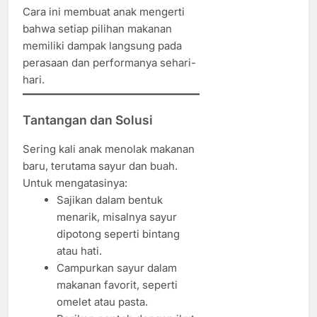
Cara ini membuat anak mengerti
bahwa setiap pilihan makanan
memiliki dampak langsung pada
perasaan dan performanya sehari-
hari.
Tantangan dan Solusi
Sering kali anak menolak makanan
baru, terutama sayur dan buah.
Untuk mengatasinya:
Sajikan dalam bentuk
menarik, misalnya sayur
dipotong seperti bintang
atau hati.
Campurkan sayur dalam
makanan favorit, seperti
omelet atau pasta.