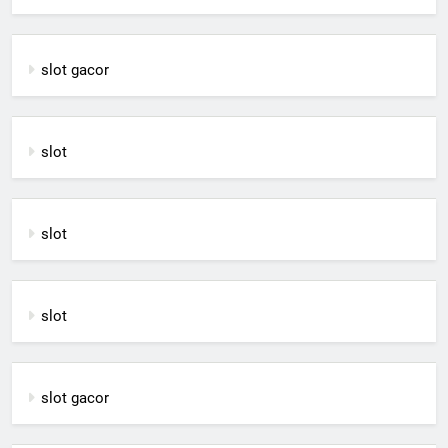
slot gacor
slot
slot
slot
slot gacor