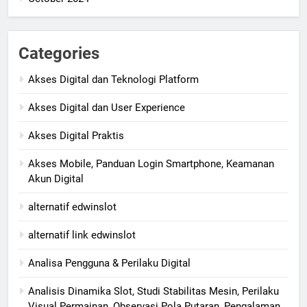
Categories
Akses Digital dan Teknologi Platform
Akses Digital dan User Experience
Akses Digital Praktis
Akses Mobile, Panduan Login Smartphone, Keamanan
Akun Digital
alternatif edwinslot
alternatif link edwinslot
Analisa Pengguna & Perilaku Digital
Analisis Dinamika Slot, Studi Stabilitas Mesin, Perilaku
Visual Permainan, Observasi Pola Putaran, Pengalaman