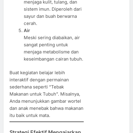
menjaga kulit, tulang, dan
sistem imun. Diperoleh dari
sayur dan buah berwarna
cerah.
Air
Meski sering diabaikan, air
sangat penting untuk
menjaga metabolisme dan
keseimbangan cairan tubuh.
Buat kegiatan belajar lebih
interaktif dengan permainan
sederhana seperti “Tebak
Makanan untuk Tubuh”. Misalnya,
Anda menunjukkan gambar wortel
dan anak menebak bahwa makanan
itu baik untuk mata.
Strategi Efektif Mengajarkan