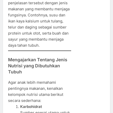
penjelasan tersebut dengan jenis
makanan yang membantu menjaga
fungsinya. Contohnya, susu dan
ikan kaya kalsium untuk tulang,
telur dan daging sebagai sumber
protein untuk otot, serta buah dan
sayur yang membantu menjaga
daya tahan tubuh.
Mengajarkan Tentang Jenis
Nutrisi yang Dibutuhkan
Tubuh
Agar anak lebih memahami
pentingnya makanan, kenalkan
kelompok nutrisi utama berikut
secara sederhana:
Karbohidrat
Sumber energi utama untuk