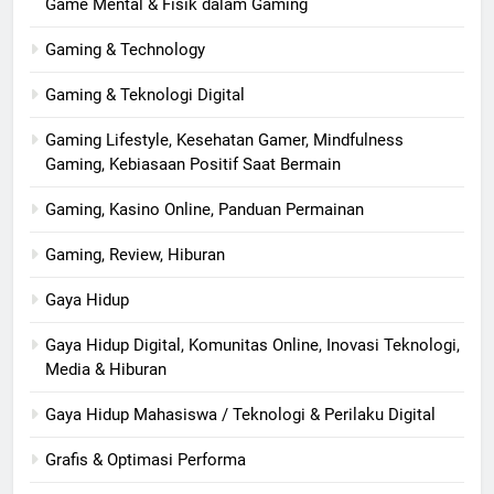
Game Mental & Fisik dalam Gaming
Gaming & Technology
Gaming & Teknologi Digital
Gaming Lifestyle, Kesehatan Gamer, Mindfulness
Gaming, Kebiasaan Positif Saat Bermain
Gaming, Kasino Online, Panduan Permainan
Gaming, Review, Hiburan
Gaya Hidup
Gaya Hidup Digital, Komunitas Online, Inovasi Teknologi,
Media & Hiburan
Gaya Hidup Mahasiswa / Teknologi & Perilaku Digital
Grafis & Optimasi Performa