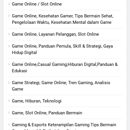
Game Online / Slot Online
Game Online, Kesehatan Gamer, Tips Bermain Sehat,
Pengelolaan Waktu, Kesehatan Mental dalam Game
Game Online, Layanan Pelanggan, Slot Online
Game Online, Panduan Pemula, Skill & Strategi, Gaya
Hidup Digital
Game Online,Casual Gaming,Hiburan Digital,Panduan &
Edukasi
Game Strategi, Game Online, Tren Gaming, Analisis
Game
Game, Hiburan, Teknologi
Game, Slot Online, Panduan Bermain
Gaming & Esports Keterampilan Gaming Tips Bermain