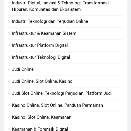
Industri Digital, Inovasi & Teknologi, Transformasi
Hiburan, Komunitas dan Ekosistem
Industri Teknologi dan Perjudian Online
Infrastruktur & Keamanan Sistem
Infrastruktur Platform Digital
Infrastruktur Teknologi Digital
Judi Online
Judi Online, Slot Online, Kasino
Judi Slot Online, Teknologi Perjudian, Platform Judi
Kasino Online, Slot Online, Panduan Permainan
Kasino, Slot Online, Keamanan
Keamanan & Forensik Digital