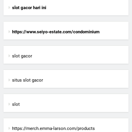
slot gacor hari ini
https://www.seiyo-estate.com/condominium
slot gacor
situs slot gacor
slot
https://merch.emma-larson.com/products