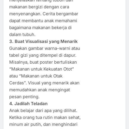
makanan bergizi dengan cara
menyenangkan. Cerita bergambar
dapat membantu anak memahami
bagaimana makanan bekerja di
dalam tubuh.
3. Buat Visualisasi yang Menarik
Gunakan gambar warna-warni atau
tabel gizi yang ditempel di dapur.
Misalnya, buat poster bertuliskan
“Makanan untuk Kekuatan Otot”
atau “Makanan untuk Otak
Cerdas”. Visual yang menarik akan
memudahkan anak mengingat
pesan penting.
4. Jadilah Teladan
Anak belajar dari apa yang dilihat.
Ketika orang tua rutin makan sehat,
minum air putih, dan menghindari