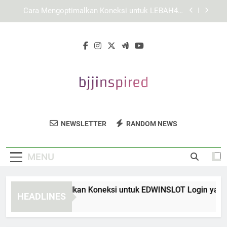
Skip
Cara Mengoptimalkan Koneksi untuk Login
to
KAYA787 yang Lebih Stabil
content
KAYA787 Login melalui Mode Privat untuk
Menjaga Privasi Akses secara Lebih Terkendali
Cara Mengoptimalkan Koneksi untuk EDWINSLOT
Login yang Stabil
Cara Mengoptimalkan Koneksi untuk LEBAH4D
Login yang Stabil di Berbagai Perangkat
Cara Mengoptimalkan Koneksi untuk Login
KAYA787 yang Lebih Stabil
BJJ Inspired
Dapatkan Produk Dan Aksesoris Berkualitas
KAYA787 Login melalui Mode Privat untuk
NEWSLETTER
RANDOM NEWS
Menjaga Privasi Akses secara Lebih Terkendali
Untuk Jiu-Jitsu Di BJJ Inspired.
MENU
ra Mengoptimalkan Koneksi untuk EDWINSLOT Login yang Sta
HEADLINES
Weeks Ago