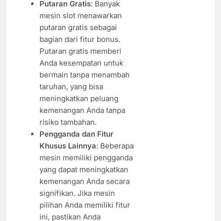
Putaran Gratis
: Banyak
mesin slot menawarkan
putaran gratis sebagai
bagian dari fitur bonus.
Putaran gratis memberi
Anda kesempatan untuk
bermain tanpa menambah
taruhan, yang bisa
meningkatkan peluang
kemenangan Anda tanpa
risiko tambahan.
Pengganda dan Fitur
Khusus Lainnya
: Beberapa
mesin memiliki pengganda
yang dapat meningkatkan
kemenangan Anda secara
signifikan. Jika mesin
pilihan Anda memiliki fitur
ini, pastikan Anda