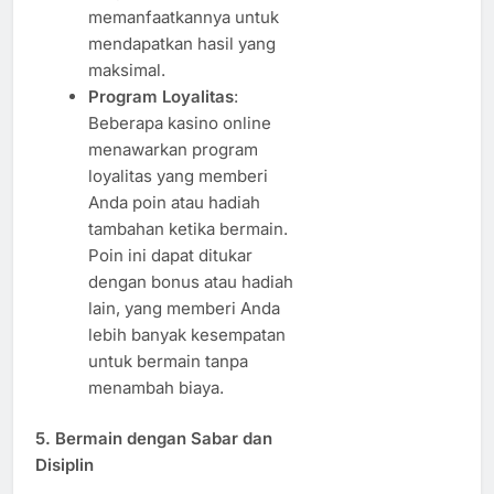
memanfaatkannya untuk
mendapatkan hasil yang
maksimal.
Program Loyalitas
:
Beberapa kasino online
menawarkan program
loyalitas yang memberi
Anda poin atau hadiah
tambahan ketika bermain.
Poin ini dapat ditukar
dengan bonus atau hadiah
lain, yang memberi Anda
lebih banyak kesempatan
untuk bermain tanpa
menambah biaya.
5. Bermain dengan Sabar dan
Disiplin