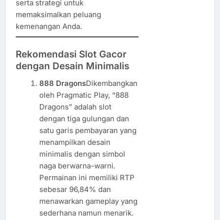
serta strategi untuk
memaksimalkan peluang
kemenangan Anda.
Rekomendasi Slot Gacor
dengan Desain Minimalis
888 Dragons
Dikembangkan
oleh Pragmatic Play, “888
Dragons” adalah slot
dengan tiga gulungan dan
satu garis pembayaran yang
menampilkan desain
minimalis dengan simbol
naga berwarna-warni.
Permainan ini memiliki RTP
sebesar 96,84% dan
menawarkan gameplay yang
sederhana namun menarik.