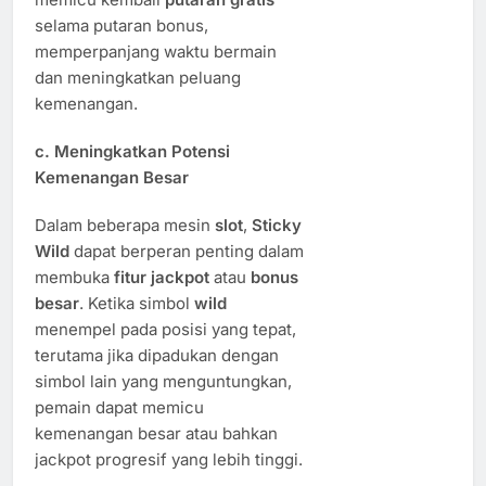
selama putaran bonus,
memperpanjang waktu bermain
dan meningkatkan peluang
kemenangan.
c.
Meningkatkan Potensi
Kemenangan Besar
Dalam beberapa mesin
slot
,
Sticky
Wild
dapat berperan penting dalam
membuka
fitur jackpot
atau
bonus
besar
. Ketika simbol
wild
menempel pada posisi yang tepat,
terutama jika dipadukan dengan
simbol lain yang menguntungkan,
pemain dapat memicu
kemenangan besar atau bahkan
jackpot progresif yang lebih tinggi.