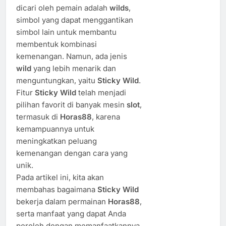
dicari oleh pemain adalah
wilds
,
simbol yang dapat menggantikan
simbol lain untuk membantu
membentuk kombinasi
kemenangan. Namun, ada jenis
wild
yang lebih menarik dan
menguntungkan, yaitu
Sticky Wild
.
Fitur
Sticky Wild
telah menjadi
pilihan favorit di banyak mesin
slot
,
termasuk di
Horas88
, karena
kemampuannya untuk
meningkatkan peluang
kemenangan dengan cara yang
unik.
Pada artikel ini, kita akan
membahas bagaimana
Sticky Wild
bekerja dalam permainan
Horas88
,
serta manfaat yang dapat Anda
peroleh dengan memanfaatkannya