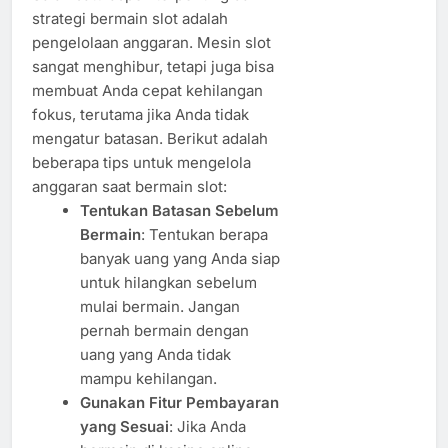
strategi bermain slot adalah
pengelolaan anggaran. Mesin slot
sangat menghibur, tetapi juga bisa
membuat Anda cepat kehilangan
fokus, terutama jika Anda tidak
mengatur batasan. Berikut adalah
beberapa tips untuk mengelola
anggaran saat bermain slot:
Tentukan Batasan Sebelum
Bermain
: Tentukan berapa
banyak uang yang Anda siap
untuk hilangkan sebelum
mulai bermain. Jangan
pernah bermain dengan
uang yang Anda tidak
mampu kehilangan.
Gunakan Fitur Pembayaran
yang Sesuai
: Jika Anda