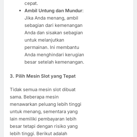
cepat.
Ambil Untung dan Mundur
:
Jika Anda menang, ambil
sebagian dari kemenangan
Anda dan sisakan sebagian
untuk melanjutkan
permainan. Ini membantu
Anda menghindari kerugian
besar setelah kemenangan.
3. Pilih Mesin Slot yang Tepat
Tidak semua mesin slot dibuat
sama. Beberapa mesin
menawarkan peluang lebih tinggi
untuk menang, sementara yang
lain memiliki pembayaran lebih
besar tetapi dengan risiko yang
lebih tinggi. Berikut adalah