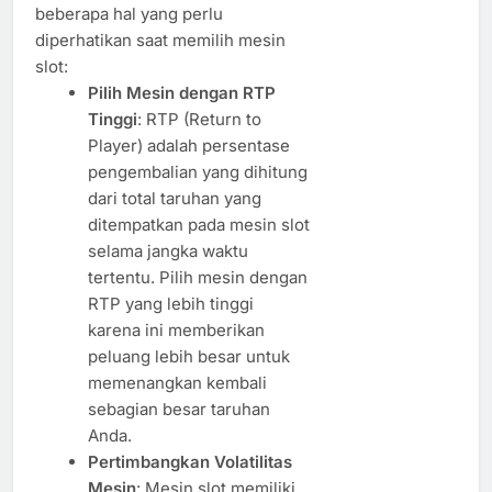
beberapa hal yang perlu
diperhatikan saat memilih mesin
slot:
Pilih Mesin dengan RTP
Tinggi
: RTP (Return to
Player) adalah persentase
pengembalian yang dihitung
dari total taruhan yang
ditempatkan pada mesin slot
selama jangka waktu
tertentu. Pilih mesin dengan
RTP yang lebih tinggi
karena ini memberikan
peluang lebih besar untuk
memenangkan kembali
sebagian besar taruhan
Anda.
Pertimbangkan Volatilitas
Mesin
: Mesin slot memiliki