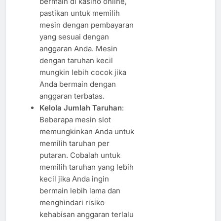
bermain di kasino online,
pastikan untuk memilih
mesin dengan pembayaran
yang sesuai dengan
anggaran Anda. Mesin
dengan taruhan kecil
mungkin lebih cocok jika
Anda bermain dengan
anggaran terbatas.
Kelola Jumlah Taruhan
:
Beberapa mesin slot
memungkinkan Anda untuk
memilih taruhan per
putaran. Cobalah untuk
memilih taruhan yang lebih
kecil jika Anda ingin
bermain lebih lama dan
menghindari risiko
kehabisan anggaran terlalu