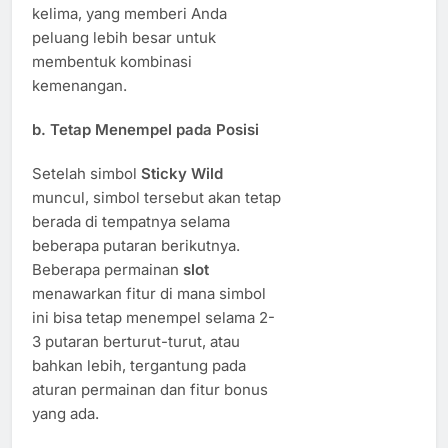
kelima, yang memberi Anda
peluang lebih besar untuk
membentuk kombinasi
kemenangan.
b.
Tetap Menempel pada Posisi
Setelah simbol
Sticky Wild
muncul, simbol tersebut akan tetap
berada di tempatnya selama
beberapa putaran berikutnya.
Beberapa permainan
slot
menawarkan fitur di mana simbol
ini bisa tetap menempel selama 2-
3 putaran berturut-turut, atau
bahkan lebih, tergantung pada
aturan permainan dan fitur bonus
yang ada.