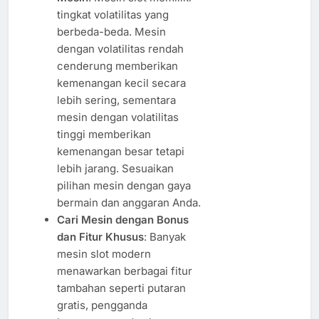
tingkat volatilitas yang
berbeda-beda. Mesin
dengan volatilitas rendah
cenderung memberikan
kemenangan kecil secara
lebih sering, sementara
mesin dengan volatilitas
tinggi memberikan
kemenangan besar tetapi
lebih jarang. Sesuaikan
pilihan mesin dengan gaya
bermain dan anggaran Anda.
Cari Mesin dengan Bonus
dan Fitur Khusus
: Banyak
mesin slot modern
menawarkan berbagai fitur
tambahan seperti putaran
gratis, pengganda