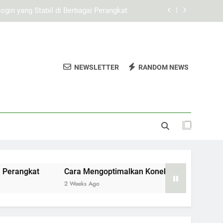
in yang Stabil di Berbagai Perangkat
ntuk Login KAYA787 yang Lebih Stabil
Privasi Akses secara Lebih Terkendali
NEWSLETTER
RANDOM NEWS
i untuk EDWINSLOT Login yang Stabil
in yang Stabil di Berbagai Perangkat
d.
ntuk Login KAYA787 yang Lebih Stabil
Privasi Akses secara Lebih Terkendali
Cara Mengoptimalkan Koneksi untuk Login KAYA787 yang
2 Weeks Ago