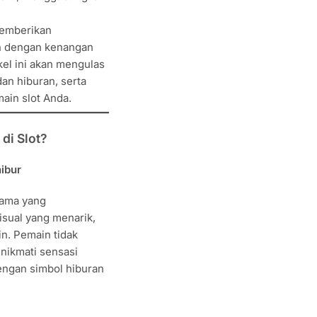
memberikan
 dengan kenangan
ikel ini akan mengulas
an hiburan, serta
ain slot Anda.
di Slot?
ibur
rama yang
sual yang menarik,
n. Pemain tidak
enikmati sensasi
engan simbol hiburan