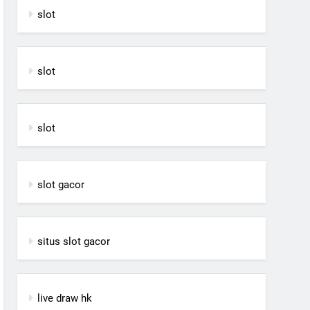
slot
slot
slot
slot gacor
situs slot gacor
live draw hk