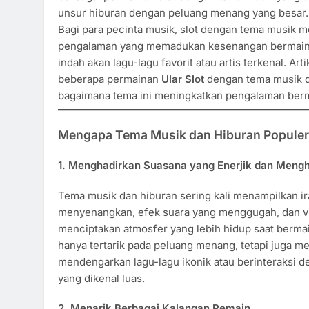
unsur hiburan dengan peluang menang yang besar.
Bagi para pecinta musik, slot dengan tema musik 
pengalaman yang memadukan kesenangan bermain
indah akan lagu-lagu favorit atau artis terkenal. Art
beberapa permainan
Ular Slot
dengan tema musik d
bagaimana tema ini meningkatkan pengalaman berm
Mengapa Tema Musik dan Hiburan Populer 
1. Menghadirkan Suasana yang Enerjik dan Mengh
Tema musik dan hiburan sering kali menampilkan i
menyenangkan, efek suara yang menggugah, dan vi
menciptakan atmosfer yang lebih hidup saat bermai
hanya tertarik pada peluang menang, tetapi juga m
mendengarkan lagu-lagu ikonik atau berinteraksi d
yang dikenal luas.
2. Menarik Berbagai Kalangan Pemain