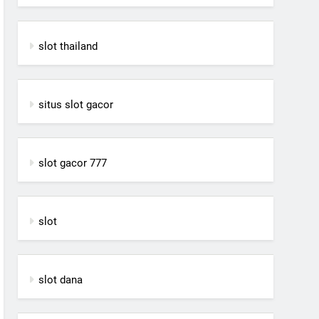
slot thailand
situs slot gacor
slot gacor 777
slot
slot dana