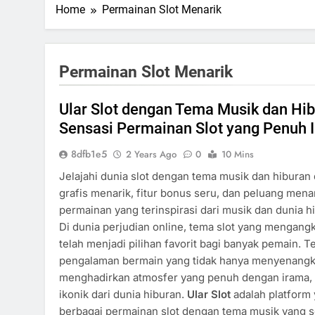
Home
Permainan Slot Menarik
Permainan Slot Menarik
Ular Slot dengan Tema Musik dan Hib
Sensasi Permainan Slot yang Penuh 
8dfb1e5
2 Years Ago
0
10 Mins
Jelajahi dunia slot dengan tema musik dan hiburan d
grafis menarik, fitur bonus seru, dan peluang men
permainan yang terinspirasi dari musik dan dunia h
Di dunia perjudian online, tema slot yang mengang
telah menjadi pilihan favorit bagi banyak pemain. 
pengalaman bermain yang tidak hanya menyenangka
menghadirkan atmosfer yang penuh dengan irama, l
ikonik dari dunia hiburan.
Ular Slot
adalah platform
berbagai permainan slot dengan tema musik yang