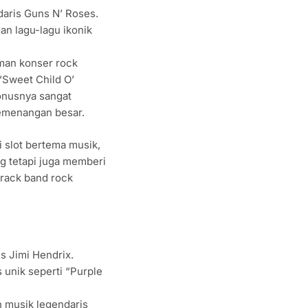
daris Guns N’ Roses.
gan lagu-lagu ikonik
aman konser rock
“Sweet Child O’
onusnya sangat
emenangan besar.
i slot bertema musik,
 tetapi juga memberi
rack band rock
s Jimi Hendrix.
 unik seperti “Purple
n musik legendaris