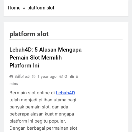
Home
platform slot
platform slot
Lebah4D: 5 Alasan Mengapa
Pemain Slot Memilih
Platform Ini
8dfb1e5
1 year ago
0
6
mins
Bermain slot online di
Lebah4D
telah menjadi pilihan utama bagi
banyak pemain slot, dan ada
beberapa alasan kuat mengapa
platform ini begitu populer.
Dengan berbagai permainan slot