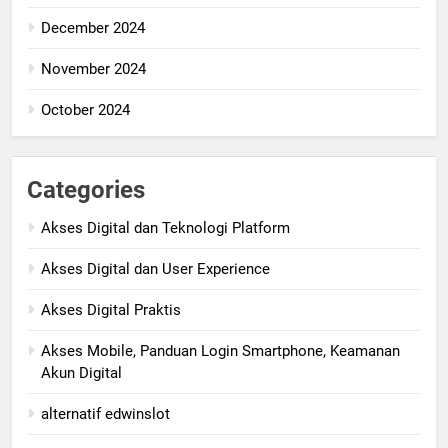
December 2024
November 2024
October 2024
Categories
Akses Digital dan Teknologi Platform
Akses Digital dan User Experience
Akses Digital Praktis
Akses Mobile, Panduan Login Smartphone, Keamanan
Akun Digital
alternatif edwinslot