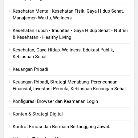
Kesehatan Mental, Kesehatan Fisik, Gaya Hidup Sehat,
Manajemen Waktu, Wellness
Kesehatan Tubuh • Imunitas • Gaya Hidup Sehat • Nutrisi
& Kesehatan • Healthy Living
Kesehatan, Gaya Hidup, Wellness, Edukasi Publik,
Kebiasaan Sehat
Keuangan Pribadi
Keuangan Pribadi, Strategi Menabung, Perencanaan
Finansial, Investasi Pemula, Kebiasaan Keuangan Sehat
Konfigurasi Browser dan Keamanan Login
Konten & Strategi Digital
Kontrol Emosi dan Bermain Bertanggung Jawab