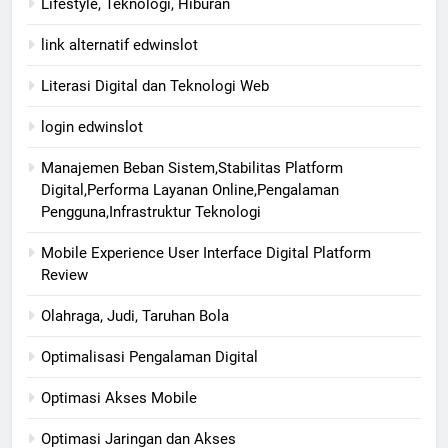
Lifestyle, Teknologi, Hiburan
link alternatif edwinslot
Literasi Digital dan Teknologi Web
login edwinslot
Manajemen Beban Sistem,Stabilitas Platform
Digital,Performa Layanan Online,Pengalaman
Pengguna,Infrastruktur Teknologi
Mobile Experience User Interface Digital Platform
Review
Olahraga, Judi, Taruhan Bola
Optimalisasi Pengalaman Digital
Optimasi Akses Mobile
Optimasi Jaringan dan Akses