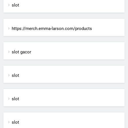
slot
https://merch.emma-larson.com/products
slot gacor
slot
slot
slot