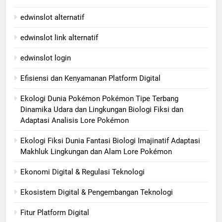
edwinslot alternatif
edwinslot link alternatif
edwinslot login
Efisiensi dan Kenyamanan Platform Digital
Ekologi Dunia Pokémon Pokémon Tipe Terbang
Dinamika Udara dan Lingkungan Biologi Fiksi dan
Adaptasi Analisis Lore Pokémon
Ekologi Fiksi Dunia Fantasi Biologi Imajinatif Adaptasi
Makhluk Lingkungan dan Alam Lore Pokémon
Ekonomi Digital & Regulasi Teknologi
Ekosistem Digital & Pengembangan Teknologi
Fitur Platform Digital