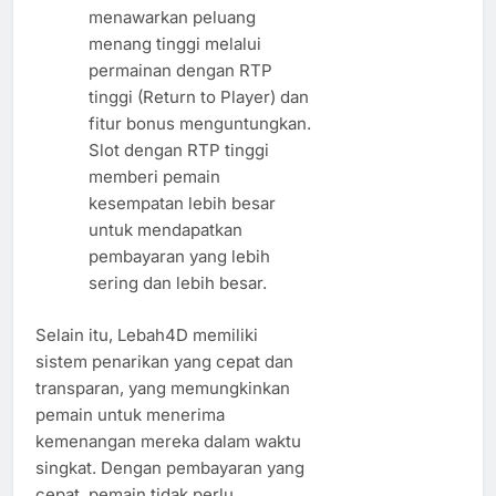
menawarkan peluang
menang tinggi melalui
permainan dengan RTP
tinggi (Return to Player) dan
fitur bonus menguntungkan.
Slot dengan RTP tinggi
memberi pemain
kesempatan lebih besar
untuk mendapatkan
pembayaran yang lebih
sering dan lebih besar.
Selain itu, Lebah4D memiliki
sistem penarikan yang cepat dan
transparan, yang memungkinkan
pemain untuk menerima
kemenangan mereka dalam waktu
singkat. Dengan pembayaran yang
cepat, pemain tidak perlu