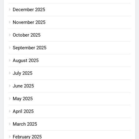
December 2025
November 2025
October 2025
September 2025
August 2025
July 2025
June 2025
May 2025
April 2025
March 2025
February 2025