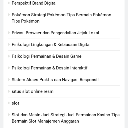
Perspektif Brand Digital
Pokémon Strategi Pokémon Tips Bermain Pokémon
Tipe Pokémon
Privasi Browser dan Pengendalian Jejak Lokal
Psikologi Lingkungan & Kebiasaan Digital
Psikologi Permainan & Desain Game
Psikologi Permainan & Desain Interaktif
Sistem Akses Praktis dan Navigasi Responsif
situs slot online resmi
slot
Slot dan Mesin Judi Strategi Judi Permainan Kasino Tips
Bermain Slot Manajemen Anggaran