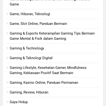
Game
Game, Hiburan, Teknologi
Game, Slot Online, Panduan Bermain
Gaming & Esports Keterampilan Gaming Tips Bermain
Game Mental & Fisik dalam Gaming
Gaming & Technology
Gaming & Teknologi Digital
Gaming Lifestyle, Kesehatan Gamer, Mindfulness
Gaming, Kebiasaan Positif Saat Bermain
Gaming, Kasino Online, Panduan Permainan
Gaming, Review, Hiburan
Gaya Hidup