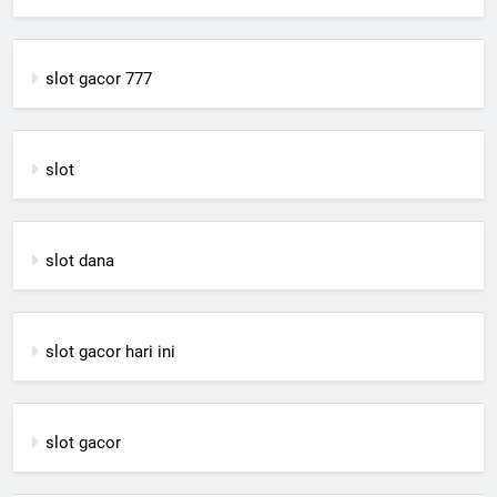
slot gacor 777
slot
slot dana
slot gacor hari ini
slot gacor