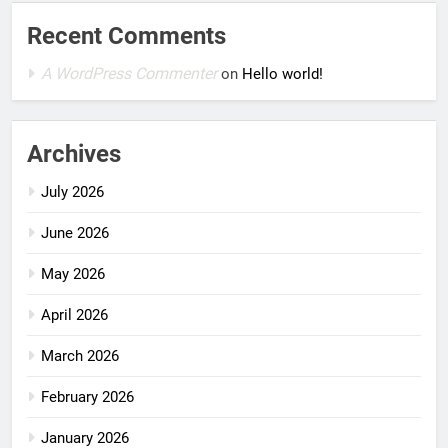
Recent Comments
A WordPress Commenter
on
Hello world!
Archives
July 2026
June 2026
May 2026
April 2026
March 2026
February 2026
January 2026