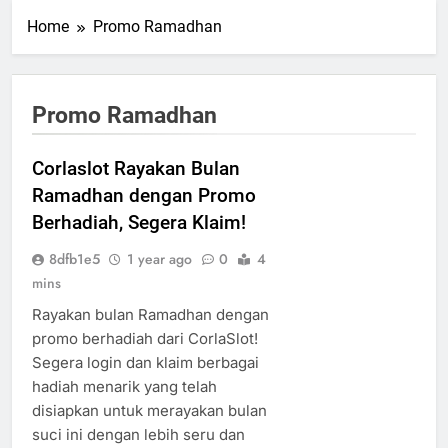
Home
Promo Ramadhan
Promo Ramadhan
Corlaslot Rayakan Bulan
Ramadhan dengan Promo
Berhadiah, Segera Klaim!
8dfb1e5
1 year ago
0
4
mins
Rayakan bulan Ramadhan dengan
promo berhadiah dari CorlaSlot!
Segera login dan klaim berbagai
hadiah menarik yang telah
disiapkan untuk merayakan bulan
suci ini dengan lebih seru dan