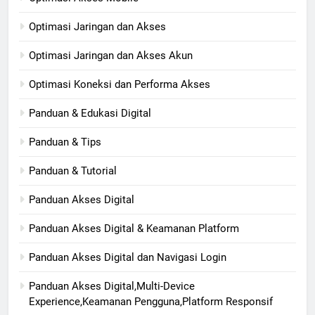
Optimasi Jaringan dan Akses
Optimasi Jaringan dan Akses Akun
Optimasi Koneksi dan Performa Akses
Panduan & Edukasi Digital
Panduan & Tips
Panduan & Tutorial
Panduan Akses Digital
Panduan Akses Digital & Keamanan Platform
Panduan Akses Digital dan Navigasi Login
Panduan Akses Digital,Multi-Device
Experience,Keamanan Pengguna,Platform Responsif