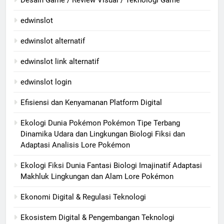
Desain Game / Review Visual / Teknologi Game
edwinslot
edwinslot alternatif
edwinslot link alternatif
edwinslot login
Efisiensi dan Kenyamanan Platform Digital
Ekologi Dunia Pokémon Pokémon Tipe Terbang
Dinamika Udara dan Lingkungan Biologi Fiksi dan
Adaptasi Analisis Lore Pokémon
Ekologi Fiksi Dunia Fantasi Biologi Imajinatif Adaptasi
Makhluk Lingkungan dan Alam Lore Pokémon
Ekonomi Digital & Regulasi Teknologi
Ekosistem Digital & Pengembangan Teknologi