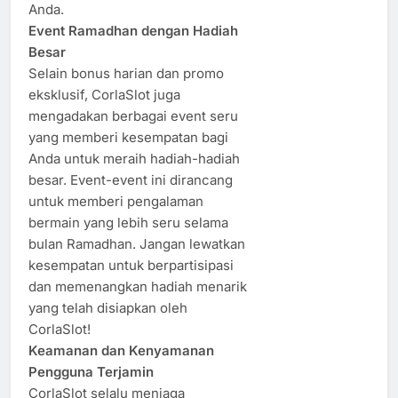
Anda.
Event Ramadhan dengan Hadiah
Besar
Selain bonus harian dan promo
eksklusif, CorlaSlot juga
mengadakan berbagai event seru
yang memberi kesempatan bagi
Anda untuk meraih hadiah-hadiah
besar. Event-event ini dirancang
untuk memberi pengalaman
bermain yang lebih seru selama
bulan Ramadhan. Jangan lewatkan
kesempatan untuk berpartisipasi
dan memenangkan hadiah menarik
yang telah disiapkan oleh
CorlaSlot!
Keamanan dan Kenyamanan
Pengguna Terjamin
CorlaSlot selalu menjaga