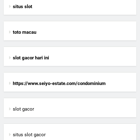
situs slot
toto macau
slot gacor hari ini
https://www.seiyo-estate.com/condominium
slot gacor
situs slot gacor