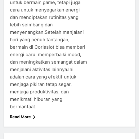
untuk bermain game, tetapi juga
cara untuk menyegarkan energi
dan menciptakan rutinitas yang
lebih seimbang dan
menyenangkan.Setelah menjalani
hari yang penuh tantangan,
bermain di Corlaslot bisa memberi
energi baru, memperbaiki mood,
dan meningkatkan semangat dalam
menjalani aktivitas lainnya.Ini
adalah cara yang efektif untuk
menjaga pikiran tetap segar,
menjaga produktivitas, dan
menikmati hiburan yang
bermanfaat.
Read More