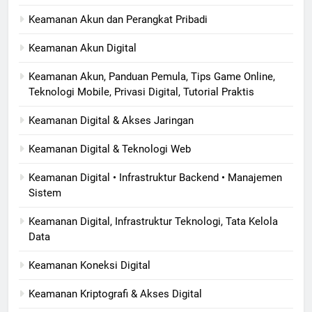
Keamanan Akun dan Perangkat Pribadi
Keamanan Akun Digital
Keamanan Akun, Panduan Pemula, Tips Game Online,
Teknologi Mobile, Privasi Digital, Tutorial Praktis
Keamanan Digital & Akses Jaringan
Keamanan Digital & Teknologi Web
Keamanan Digital • Infrastruktur Backend • Manajemen
Sistem
Keamanan Digital, Infrastruktur Teknologi, Tata Kelola
Data
Keamanan Koneksi Digital
Keamanan Kriptografi & Akses Digital