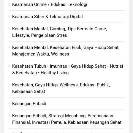
Keamanan Online / Edukasi Teknologi
Keamanan Siber & Teknologi Digital
Kesehatan Mental, Gaming, Tips Bermain Game,
Lifestyle, Pengelolaan Stres
Kesehatan Mental, Kesehatan Fisik, Gaya Hidup Sehat,
Manajemen Waktu, Wellness
Kesehatan Tubuh • Imunitas • Gaya Hidup Sehat • Nutrisi
& Kesehatan • Healthy Living
Kesehatan, Gaya Hidup, Wellness, Edukasi Publik,
Kebiasaan Sehat
Keuangan Pribadi
Keuangan Pribadi, Strategi Menabung, Perencanaan
Finansial, Investasi Pemula, Kebiasaan Keuangan Sehat