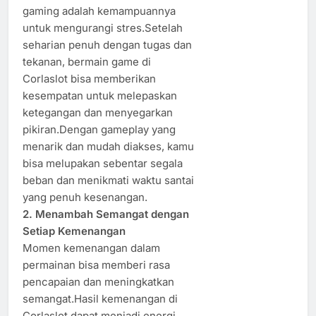
gaming adalah kemampuannya
untuk mengurangi stres.Setelah
seharian penuh dengan tugas dan
tekanan, bermain game di
Corlaslot bisa memberikan
kesempatan untuk melepaskan
ketegangan dan menyegarkan
pikiran.Dengan gameplay yang
menarik dan mudah diakses, kamu
bisa melupakan sebentar segala
beban dan menikmati waktu santai
yang penuh kesenangan.
2. Menambah Semangat dengan
Setiap Kemenangan
Momen kemenangan dalam
permainan bisa memberi rasa
pencapaian dan meningkatkan
semangat.Hasil kemenangan di
Corlaslot dapat menjadi energi