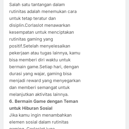
Salah satu tantangan dalam
rutinitas adalah menemukan cara
untuk tetap teratur dan
disiplin.Corlaslot menawarkan
kesempatan untuk menciptakan
rutinitas gaming yang
positif.Setelah menyelesaikan
pekerjaan atau tugas lainnya, kamu
bisa memberi diri waktu untuk
bermain game.Setiap hari, dengan
durasi yang wajar, gaming bisa
menjadi reward yang menyegarkan
dan memberi semangat untuk
melanjutkan aktivitas lainnya.
6. Bermain Game dengan Teman
untuk Hiburan Sosial
Jika kamu ingin menambahkan
elemen sosial dalam rutinitas
gaming, Corlaslot juga