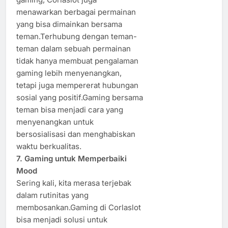
menawarkan berbagai permainan
yang bisa dimainkan bersama
teman.Terhubung dengan teman-
teman dalam sebuah permainan
tidak hanya membuat pengalaman
gaming lebih menyenangkan,
tetapi juga mempererat hubungan
sosial yang positif.Gaming bersama
teman bisa menjadi cara yang
menyenangkan untuk
bersosialisasi dan menghabiskan
waktu berkualitas.
7. Gaming untuk Memperbaiki
Mood
Sering kali, kita merasa terjebak
dalam rutinitas yang
membosankan.Gaming di Corlaslot
bisa menjadi solusi untuk