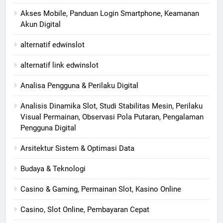
Akses Mobile, Panduan Login Smartphone, Keamanan
Akun Digital
alternatif edwinslot
alternatif link edwinslot
Analisa Pengguna & Perilaku Digital
Analisis Dinamika Slot, Studi Stabilitas Mesin, Perilaku
Visual Permainan, Observasi Pola Putaran, Pengalaman
Pengguna Digital
Arsitektur Sistem & Optimasi Data
Budaya & Teknologi
Casino & Gaming, Permainan Slot, Kasino Online
Casino, Slot Online, Pembayaran Cepat