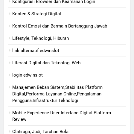
Konfigurasi Browser dan Keamanan Login
Konten & Strategi Digital
Kontrol Emosi dan Bermain Bertanggung Jawab
Lifestyle, Teknologi, Hiburan
link alternatif edwinslot
Literasi Digital dan Teknologi Web
login edwinslot
Manajemen Beban Sistem,Stabilitas Platform
Digital,Performa Layanan Online,Pengalaman
Pengguna,Infrastruktur Teknologi
Mobile Experience User Interface Digital Platform
Review
Olahraga, Judi, Taruhan Bola