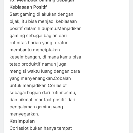
Kebiasaan Positif
Saat gaming dilakukan dengan
bijak, itu bisa menjadi kebiasaan
positif dalam hidupmu.Menjadikan
gaming sebagai bagian dari
rutinitas harian yang teratur
membantu menciptakan
keseimbangan, di mana kamu bisa
tetap produktif namun juga
mengisi waktu luang dengan cara
yang menyenangkan.Cobalah
untuk menjadikan Corlaslot
sebagai bagian dari rutinitasmu,
dan nikmati manfaat positif dari
pengalaman gaming yang
menyegarkan.
Kesimpulan
Corlaslot bukan hanya tempat