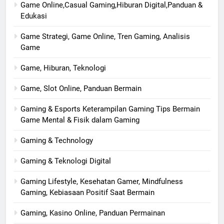
Game Online,Casual Gaming,Hiburan Digital,Panduan &
Edukasi
Game Strategi, Game Online, Tren Gaming, Analisis
Game
Game, Hiburan, Teknologi
Game, Slot Online, Panduan Bermain
Gaming & Esports Keterampilan Gaming Tips Bermain
Game Mental & Fisik dalam Gaming
Gaming & Technology
Gaming & Teknologi Digital
Gaming Lifestyle, Kesehatan Gamer, Mindfulness
Gaming, Kebiasaan Positif Saat Bermain
Gaming, Kasino Online, Panduan Permainan