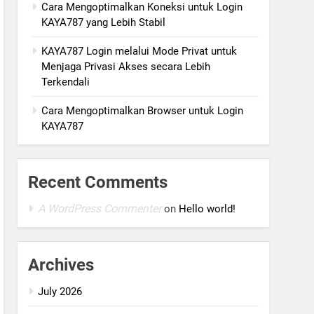
Cara Mengoptimalkan Koneksi untuk Login
KAYA787 yang Lebih Stabil
KAYA787 Login melalui Mode Privat untuk
Menjaga Privasi Akses secara Lebih
Terkendali
Cara Mengoptimalkan Browser untuk Login
KAYA787
Recent Comments
A WordPress Commenter
on
Hello world!
Archives
July 2026