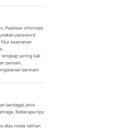
n. Pastikan informasi
Gunakan password
n fitur keamanan
a.
 lengkap sering kali
han pemain.
pengalaman bermain
an berbagai jenis
lahraga. Beberapa tips
mo atau mode latihan