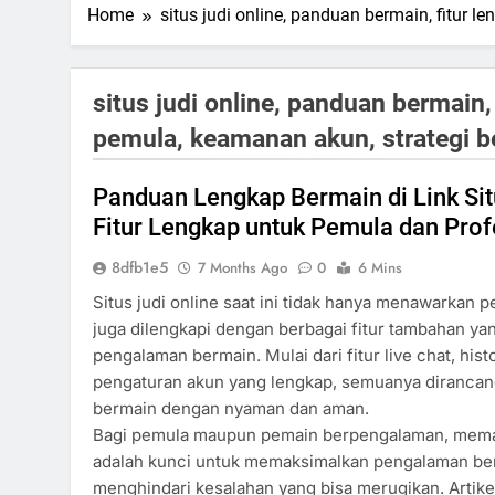
Home
situs judi online, panduan bermain, fitur
situs judi online, panduan bermain
pemula, keamanan akun, strategi 
Panduan Lengkap Bermain di Link Sit
Fitur Lengkap untuk Pemula dan Prof
8dfb1e5
7 Months Ago
0
6 Mins
Situs judi online saat ini tidak hanya menawarkan pe
juga dilengkapi dengan berbagai fitur tambahan 
pengalaman bermain. Mulai dari fitur live chat, his
pengaturan akun yang lengkap, semuanya dirancan
bermain dengan nyaman dan aman.
Bagi pemula maupun pemain berpengalaman, memah
adalah kunci untuk memaksimalkan pengalaman be
menghindari kesalahan yang bisa merugikan. Artikel