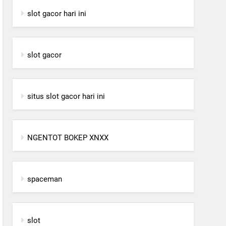
slot gacor hari ini
slot gacor
situs slot gacor hari ini
NGENTOT BOKEP XNXX
spaceman
slot