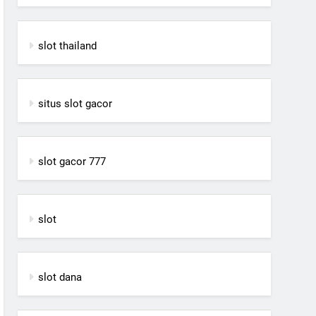
slot thailand
situs slot gacor
slot gacor 777
slot
slot dana