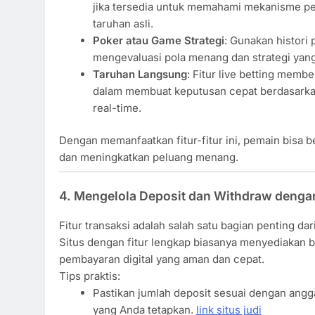
jika tersedia untuk memahami mekanisme p
taruhan asli.
Poker atau Game Strategi
: Gunakan histori
mengevaluasi pola menang dan strategi yang 
Taruhan Langsung
: Fitur live betting memb
dalam membuat keputusan cepat berdasarka
real-time.
Dengan memanfaatkan fitur-fitur ini, pemain bisa b
dan meningkatkan peluang menang.
4. Mengelola Deposit dan Withdraw deng
Fitur transaksi adalah salah satu bagian penting dar
Situs dengan fitur lengkap biasanya menyediakan 
pembayaran digital yang aman dan cepat.
Tips praktis:
Pastikan jumlah deposit sesuai dengan angga
yang Anda tetapkan.
link situs judi