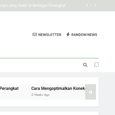
in yang Stabil di Berbagai Perangkat
ntuk Login KAYA787 yang Lebih Stabil
Privasi Akses secara Lebih Terkendali
NEWSLETTER
RANDOM NEWS
i untuk EDWINSLOT Login yang Stabil
in yang Stabil di Berbagai Perangkat
d.
ntuk Login KAYA787 yang Lebih Stabil
Privasi Akses secara Lebih Terkendali
Cara Mengoptimalkan Koneksi untuk Login KAYA787 yang L
2 Weeks Ago