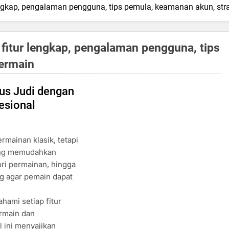
 lengkap, pengalaman pengguna, tips pemula, keamanan akun, str
, fitur lengkap, pengalaman pengguna, tips
bermain
us Judi dengan
esional
rmainan klasik, tetapi
yang memudahkan
tori permainan, hingga
g agar pemain dapat
ami setiap fitur
rmain dan
 ini menyajikan