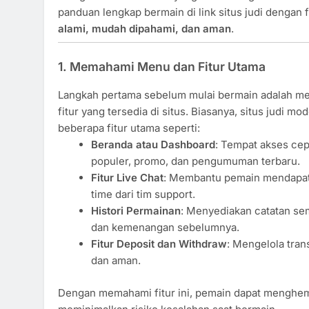
panduan lengkap bermain di link situs judi dengan 
alami, mudah dipahami, dan aman
.
1. Memahami Menu dan Fitur Utama
Langkah pertama sebelum mulai bermain adalah 
fitur yang tersedia di situs. Biasanya, situs judi mo
beberapa fitur utama seperti:
Beranda atau Dashboard
: Tempat akses cep
populer, promo, dan pengumuman terbaru.
Fitur Live Chat
: Membantu pemain mendapat
time dari tim support.
Histori Permainan
: Menyediakan catatan sem
dan kemenangan sebelumnya.
Fitur Deposit dan Withdraw
: Mengelola tran
dan aman.
Dengan memahami fitur ini, pemain dapat menghe