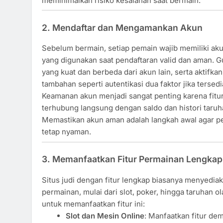
meminimalkan risiko kesalahan saat bermain.
2. Mendaftar dan Mengamankan Akun
Sebelum bermain, setiap pemain wajib memiliki aku
yang digunakan saat pendaftaran valid dan aman. 
yang kuat dan berbeda dari akun lain, serta aktifka
tambahan seperti autentikasi dua faktor jika tersedi
Keamanan akun menjadi sangat penting karena fitur
terhubung langsung dengan saldo dan histori taru
Memastikan akun aman adalah langkah awal agar 
tetap nyaman.
3. Memanfaatkan Fitur Permainan Lengkap
Situs judi dengan fitur lengkap biasanya menyediak
permainan, mulai dari slot, poker, hingga taruhan o
untuk memanfaatkan fitur ini:
Slot dan Mesin Online
: Manfaatkan fitur de