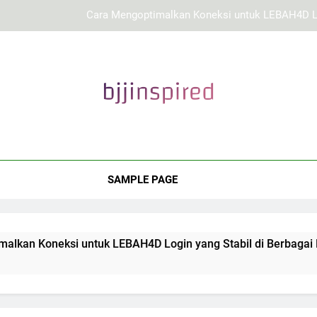
Cara Mengoptimalkan Koneksi untuk LEBAH4D Log
Cara Mengoptimalkan Koneksi u
KAYA787 Login melalui Mode Privat untuk Menjaga 
Cara Mengoptimalkan Koneks
 Inspired
Cara Mengoptimalkan Koneksi untuk LEBAH4D Log
roduk Dan Aksesoris Berkualitas Untuk Jiu-Jitsu Di BJJ Inspire
Cara Mengoptimalkan Koneksi u
SAMPLE PAGE
KAYA787 Login melalui Mode Privat untuk Menjaga 
i untuk LEBAH4D Login yang Stabil di Berbagai Perangkat