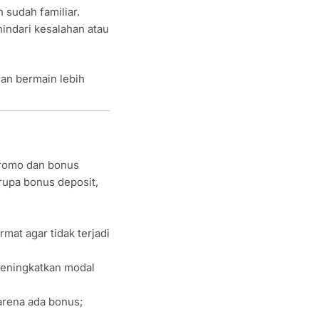
sudah familiar.
hindari kesalahan atau
an bermain lebih
promo dan bonus
rupa bonus deposit,
at agar tidak terjadi
meningkatkan modal
arena ada bonus;