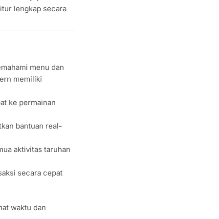
fitur lengkap secara
memahami menu dan
dern memiliki
at ke permainan
kan bantuan real-
ua aktivitas taruhan
saksi secara cepat
mat waktu dan