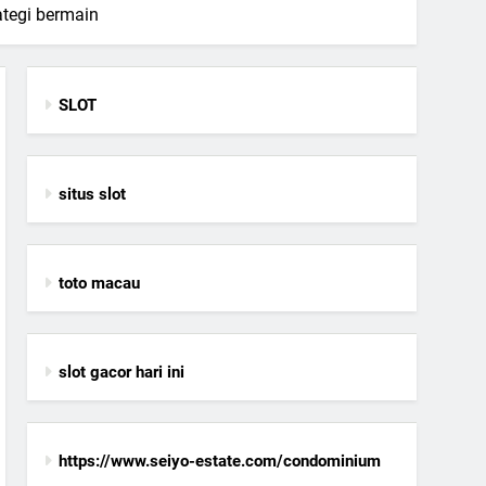
ategi bermain
SLOT
situs slot
toto macau
slot gacor hari ini
https://www.seiyo-estate.com/condominium