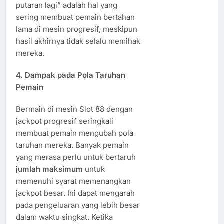
putaran lagi” adalah hal yang
sering membuat pemain bertahan
lama di mesin progresif, meskipun
hasil akhirnya tidak selalu memihak
mereka.
4.
Dampak pada Pola Taruhan
Pemain
Bermain di mesin Slot 88 dengan
jackpot progresif seringkali
membuat pemain mengubah pola
taruhan mereka. Banyak pemain
yang merasa perlu untuk bertaruh
jumlah maksimum
untuk
memenuhi syarat memenangkan
jackpot besar. Ini dapat mengarah
pada pengeluaran yang lebih besar
dalam waktu singkat. Ketika