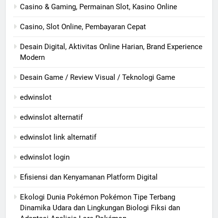
Casino & Gaming, Permainan Slot, Kasino Online
Casino, Slot Online, Pembayaran Cepat
Desain Digital, Aktivitas Online Harian, Brand Experience
Modern
Desain Game / Review Visual / Teknologi Game
edwinslot
edwinslot alternatif
edwinslot link alternatif
edwinslot login
Efisiensi dan Kenyamanan Platform Digital
Ekologi Dunia Pokémon Pokémon Tipe Terbang
Dinamika Udara dan Lingkungan Biologi Fiksi dan