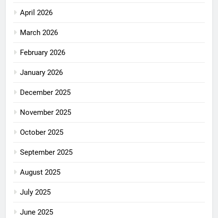
April 2026
March 2026
February 2026
January 2026
December 2025
November 2025
October 2025
September 2025
August 2025
July 2025
June 2025