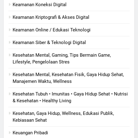
Keamanan Koneksi Digital
Keamanan Kriptografi & Akses Digital
Keamanan Online / Edukasi Teknologi
Keamanan Siber & Teknologi Digital
Kesehatan Mental, Gaming, Tips Bermain Game,
Lifestyle, Pengelolaan Stres
Kesehatan Mental, Kesehatan Fisik, Gaya Hidup Sehat,
Manajemen Waktu, Wellness
Kesehatan Tubuh • Imunitas • Gaya Hidup Sehat • Nutrisi
& Kesehatan • Healthy Living
Kesehatan, Gaya Hidup, Wellness, Edukasi Publik,
Kebiasaan Sehat
Keuangan Pribadi