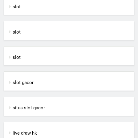
slot
slot
slot
slot gacor
situs slot gacor
live draw hk