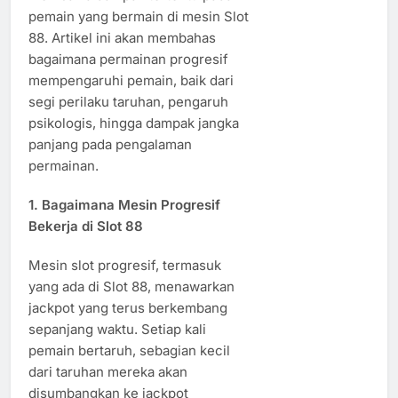
pemain yang bermain di mesin Slot
88. Artikel ini akan membahas
bagaimana permainan progresif
mempengaruhi pemain, baik dari
segi perilaku taruhan, pengaruh
psikologis, hingga dampak jangka
panjang pada pengalaman
permainan.
1.
Bagaimana Mesin Progresif
Bekerja di Slot 88
Mesin slot progresif, termasuk
yang ada di Slot 88, menawarkan
jackpot yang terus berkembang
sepanjang waktu. Setiap kali
pemain bertaruh, sebagian kecil
dari taruhan mereka akan
disumbangkan ke jackpot