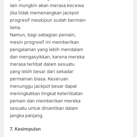
lain mungkin akan merasa kecewa
jika tidak memenangkan jackpot
progresif meskipun sudah bermain
lama.
Namun, bagi sebagian pemain,
mesin progresif ini memberikan
pengalaman yang lebih mendalam
dan mengasyikkan, karena mereka
merasa terlibat dalam sesuatu
yang lebih besar dari sekadar
permainan biasa. Keseruan
menunggu jackpot besar dapat
meningkatkan tingkat keterlibatan
pemain dan memberikan mereka
sesuatu untuk dinantikan dalam
jangka panjang.
7.
Kesimpulan