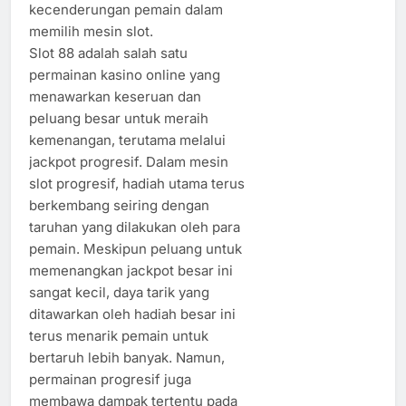
kecenderungan pemain dalam
memilih mesin slot.
Slot 88 adalah salah satu
permainan kasino online yang
menawarkan keseruan dan
peluang besar untuk meraih
kemenangan, terutama melalui
jackpot progresif. Dalam mesin
slot progresif, hadiah utama terus
berkembang seiring dengan
taruhan yang dilakukan oleh para
pemain. Meskipun peluang untuk
memenangkan jackpot besar ini
sangat kecil, daya tarik yang
ditawarkan oleh hadiah besar ini
terus menarik pemain untuk
bertaruh lebih banyak. Namun,
permainan progresif juga
membawa dampak tertentu pada