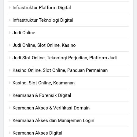
Infrastruktur Platform Digital
Infrastruktur Teknologi Digital
Judi Online
Judi Online, Slot Online, Kasino
Judi Slot Online, Teknologi Perjudian, Platform Judi
Kasino Online, Slot Online, Panduan Permainan
Kasino, Slot Online, Keamanan
Keamanan & Forensik Digital
Keamanan Akses & Verifikasi Domain
Keamanan Akses dan Manajemen Login
Keamanan Akses Digital