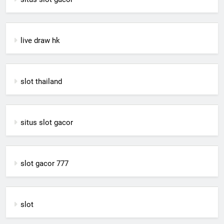
live draw hk
slot thailand
situs slot gacor
slot gacor 777
slot