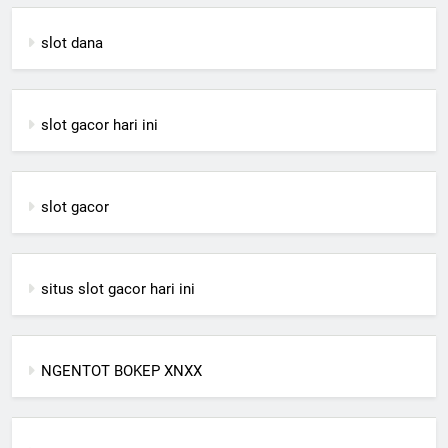
slot dana
slot gacor hari ini
slot gacor
situs slot gacor hari ini
NGENTOT BOKEP XNXX