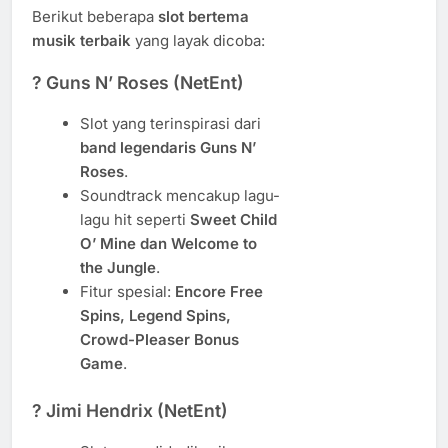
Berikut beberapa
slot bertema
musik terbaik
yang layak dicoba:
?
Guns N’ Roses (NetEnt)
Slot yang terinspirasi dari
band legendaris Guns N’
Roses
.
Soundtrack mencakup lagu-
lagu hit seperti
Sweet Child
O’ Mine dan Welcome to
the Jungle
.
Fitur spesial:
Encore Free
Spins, Legend Spins,
Crowd-Pleaser Bonus
Game
.
?
Jimi Hendrix (NetEnt)