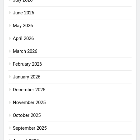
June 2026
May 2026
April 2026
March 2026
February 2026
January 2026
December 2025
November 2025
October 2025
September 2025