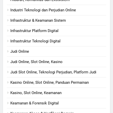
Industri Teknologi dan Perjudian Online
Infrastruktur & Keamanan Sistem
Infrastruktur Platform Digital
Infrastruktur Teknologi Digital
Judi Online
Judi Online, Slot Online, Kasino
Judi Slot Online, Teknologi Perjudian, Platform Judi
Kasino Online, Slot Online, Panduan Permainan
Kasino, Slot Online, Keamanan
Keamanan & Forensik Digital