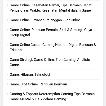
Game Online, Kesehatan Gamer, Tips Bermain Sehat,
Pengelolaan Waktu, Kesehatan Mental dalam Game
Game Online, Layanan Pelanggan, Slot Online
Game Online, Panduan Pemula, Skill & Strategi, Gaya
Hidup Digital
Game Online,Casual Gaming,Hiburan Digital,Panduan &
Edukasi
Game Strategi, Game Online, Tren Gaming, Analisis
Game
Game, Hiburan, Teknologi
Game, Slot Online, Panduan Bermain
Gaming & Esports Keterampilan Gaming Tips Bermain
Game Mental & Fisik dalam Gaming