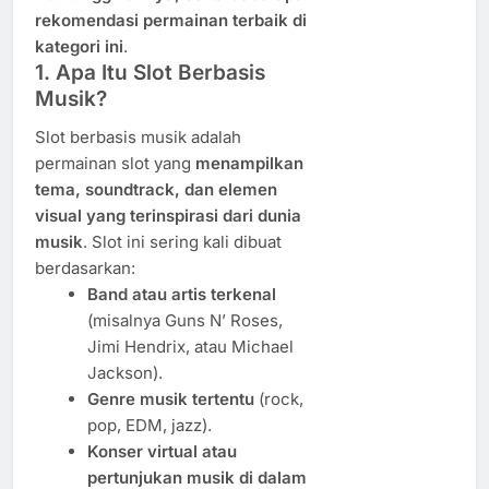
rekomendasi permainan terbaik di
kategori ini
.
1. Apa Itu Slot Berbasis
Musik?
Slot berbasis musik adalah
permainan slot yang
menampilkan
tema, soundtrack, dan elemen
visual yang terinspirasi dari dunia
musik
. Slot ini sering kali dibuat
berdasarkan:
Band atau artis terkenal
(misalnya Guns N’ Roses,
Jimi Hendrix, atau Michael
Jackson).
Genre musik tertentu
(rock,
pop, EDM, jazz).
Konser virtual atau
pertunjukan musik di dalam