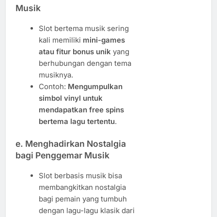
Musik
Slot bertema musik sering
kali memiliki
mini-games
atau fitur bonus unik
yang
berhubungan dengan tema
musiknya.
Contoh:
Mengumpulkan
simbol vinyl untuk
mendapatkan free spins
bertema lagu tertentu
.
e. Menghadirkan Nostalgia
bagi Penggemar Musik
Slot berbasis musik bisa
membangkitkan nostalgia
bagi pemain yang tumbuh
dengan lagu-lagu klasik dari