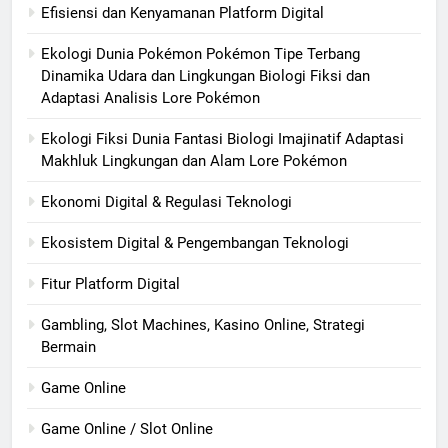
Efisiensi dan Kenyamanan Platform Digital
Ekologi Dunia Pokémon Pokémon Tipe Terbang
Dinamika Udara dan Lingkungan Biologi Fiksi dan
Adaptasi Analisis Lore Pokémon
Ekologi Fiksi Dunia Fantasi Biologi Imajinatif Adaptasi
Makhluk Lingkungan dan Alam Lore Pokémon
Ekonomi Digital & Regulasi Teknologi
Ekosistem Digital & Pengembangan Teknologi
Fitur Platform Digital
Gambling, Slot Machines, Kasino Online, Strategi
Bermain
Game Online
Game Online / Slot Online