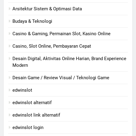
Arsitektur Sistem & Optimasi Data
Budaya & Teknologi
Casino & Gaming, Permainan Slot, Kasino Online
Casino, Slot Online, Pembayaran Cepat
Desain Digital, Aktivitas Online Harian, Brand Experience
Modern
Desain Game / Review Visual / Teknologi Game
edwinslot
edwinslot alternatif
edwinslot link alternatif
edwinslot login