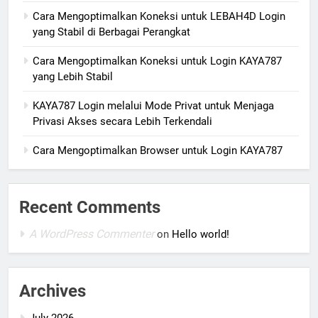
Cara Mengoptimalkan Koneksi untuk LEBAH4D Login
yang Stabil di Berbagai Perangkat
Cara Mengoptimalkan Koneksi untuk Login KAYA787
yang Lebih Stabil
KAYA787 Login melalui Mode Privat untuk Menjaga
Privasi Akses secara Lebih Terkendali
Cara Mengoptimalkan Browser untuk Login KAYA787
Recent Comments
A WordPress Commenter
on
Hello world!
Archives
July 2026