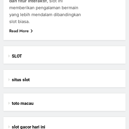
dan fitur interaktif
, slot ini
memberikan pengalaman bermain
yang lebih mendalam dibandingkan
slot biasa.
Read More
SLOT
situs slot
toto macau
slot gacor hari ini