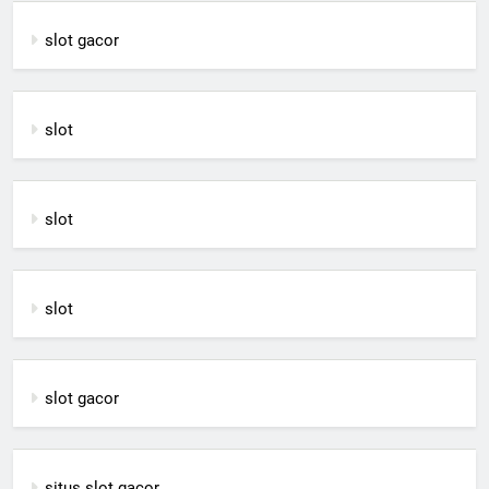
slot gacor
slot
slot
slot
slot gacor
situs slot gacor