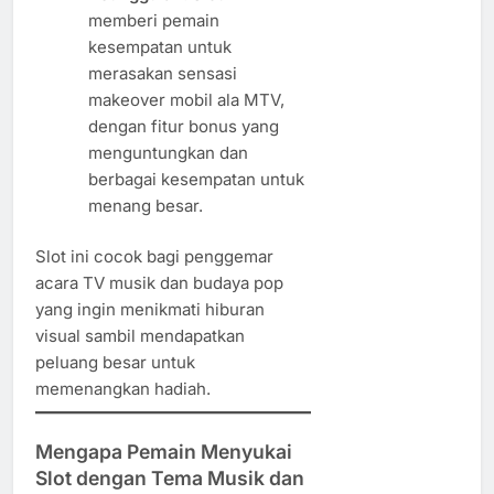
memberi pemain
kesempatan untuk
merasakan sensasi
makeover mobil ala MTV,
dengan fitur bonus yang
menguntungkan dan
berbagai kesempatan untuk
menang besar.
Slot ini cocok bagi penggemar
acara TV musik dan budaya pop
yang ingin menikmati hiburan
visual sambil mendapatkan
peluang besar untuk
memenangkan hadiah.
Mengapa Pemain Menyukai
Slot dengan Tema Musik dan