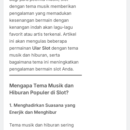
dengan tema musik memberikan
pengalaman yang memadukan
kesenangan bermain dengan
kenangan indah akan lagu-lagu
favorit atau artis terkenal. Artikel
ini akan mengulas beberapa
permainan
Ular Slot
dengan tema
musik dan hiburan, serta
bagaimana tema ini meningkatkan
pengalaman bermain slot Anda.
Mengapa Tema Musik dan
Hiburan Populer di Slot?
1. Menghadirkan Suasana yang
Enerjik dan Menghibur
Tema musik dan hiburan sering