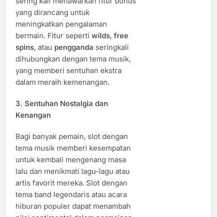
sering kali menawarkan fitur bonus
yang dirancang untuk
meningkatkan pengalaman
bermain. Fitur seperti
wilds
,
free
spins
, atau
pengganda
seringkali
dihubungkan dengan tema musik,
yang memberi sentuhan ekstra
dalam meraih kemenangan.
3. Sentuhan Nostalgia dan
Kenangan
Bagi banyak pemain, slot dengan
tema musik memberi kesempatan
untuk kembali mengenang masa
lalu dan menikmati lagu-lagu atau
artis favorit mereka. Slot dengan
tema band legendaris atau acara
hiburan populer dapat menambah