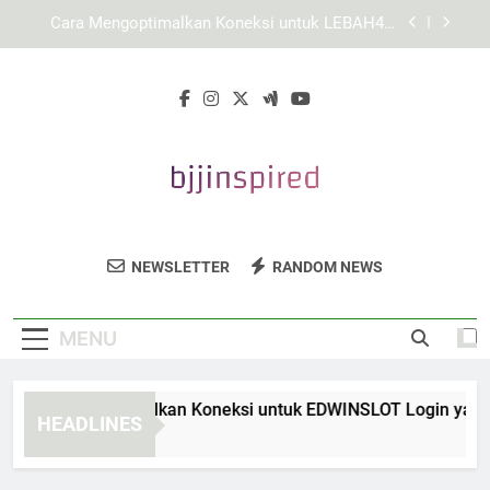
Skip
Cara Mengoptimalkan Koneksi untuk Login
to
KAYA787 yang Lebih Stabil
content
KAYA787 Login melalui Mode Privat untuk
Menjaga Privasi Akses secara Lebih Terkendali
Cara Mengoptimalkan Koneksi untuk EDWINSLOT
Login yang Stabil
Cara Mengoptimalkan Koneksi untuk LEBAH4D
Login yang Stabil di Berbagai Perangkat
Cara Mengoptimalkan Koneksi untuk Login
KAYA787 yang Lebih Stabil
BJJ Inspired
Dapatkan Produk Dan Aksesoris Berkualitas
KAYA787 Login melalui Mode Privat untuk
NEWSLETTER
RANDOM NEWS
Menjaga Privasi Akses secara Lebih Terkendali
Untuk Jiu-Jitsu Di BJJ Inspired.
MENU
ra Mengoptimalkan Koneksi untuk EDWINSLOT Login yang Sta
HEADLINES
Weeks Ago