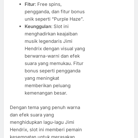
Fitur
: Free spins,
pengganda, dan fitur bonus
unik seperti “Purple Haze”.
Keunggulan
: Slot ini
menghadirkan keajaiban
musik legendaris Jimi
Hendrix dengan visual yang
berwarna-warni dan efek
suara yang memukau. Fitur
bonus seperti pengganda
yang meningkat
memberikan peluang
kemenangan besar.
Dengan tema yang penuh warna
dan efek suara yang
menghidupkan lagu-lagu Jimi
Hendrix, slot ini memberi pemain
kesempatan untuk merasakan