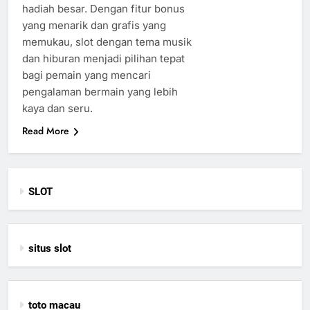
hadiah besar. Dengan fitur bonus
yang menarik dan grafis yang
memukau, slot dengan tema musik
dan hiburan menjadi pilihan tepat
bagi pemain yang mencari
pengalaman bermain yang lebih
kaya dan seru.
Read More
SLOT
situs slot
toto macau