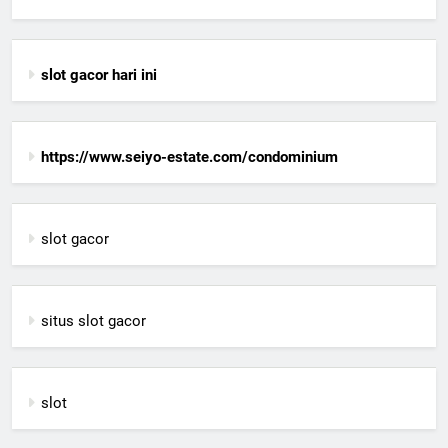
slot gacor hari ini
https://www.seiyo-estate.com/condominium
slot gacor
situs slot gacor
slot