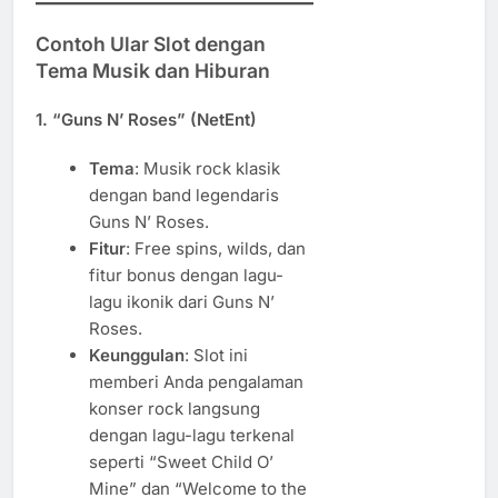
Contoh Ular Slot dengan
Tema Musik dan Hiburan
1. “Guns N’ Roses” (NetEnt)
Tema
: Musik rock klasik
dengan band legendaris
Guns N’ Roses.
Fitur
: Free spins, wilds, dan
fitur bonus dengan lagu-
lagu ikonik dari Guns N’
Roses.
Keunggulan
: Slot ini
memberi Anda pengalaman
konser rock langsung
dengan lagu-lagu terkenal
seperti “Sweet Child O’
Mine” dan “Welcome to the