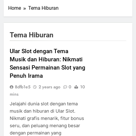
Home
Tema Hiburan
Tema Hiburan
Ular Slot dengan Tema
Musik dan Hiburan: Nikmati
Sensasi Permainan Slot yang
Penuh Irama
8dfb1e5
2 years ago
0
10
mins
Jelajahi dunia slot dengan tema
musik dan hiburan di Ular Slot.
Nikmati grafis menarik, fitur bonus
seru, dan peluang menang besar
dengan permainan yang