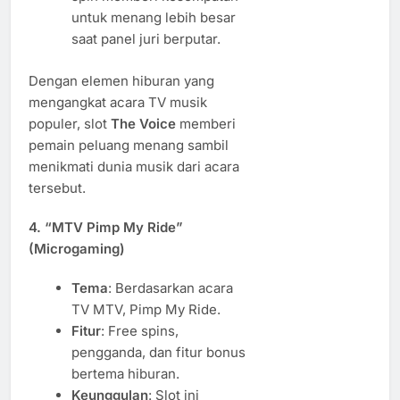
untuk menang lebih besar
saat panel juri berputar.
Dengan elemen hiburan yang
mengangkat acara TV musik
populer, slot
The Voice
memberi
pemain peluang menang sambil
menikmati dunia musik dari acara
tersebut.
4. “MTV Pimp My Ride”
(Microgaming)
Tema
: Berdasarkan acara
TV MTV, Pimp My Ride.
Fitur
: Free spins,
pengganda, dan fitur bonus
bertema hiburan.
Keunggulan
: Slot ini