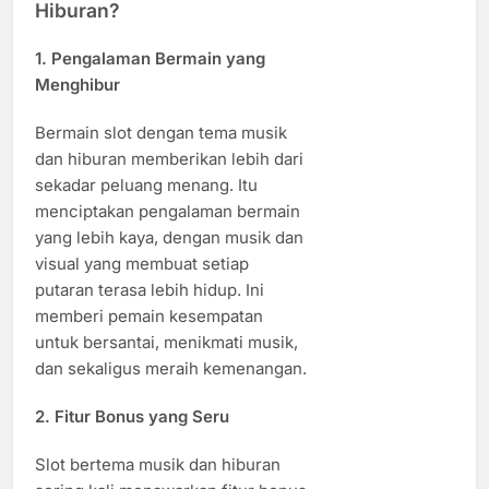
Hiburan?
1. Pengalaman Bermain yang
Menghibur
Bermain slot dengan tema musik
dan hiburan memberikan lebih dari
sekadar peluang menang. Itu
menciptakan pengalaman bermain
yang lebih kaya, dengan musik dan
visual yang membuat setiap
putaran terasa lebih hidup. Ini
memberi pemain kesempatan
untuk bersantai, menikmati musik,
dan sekaligus meraih kemenangan.
2. Fitur Bonus yang Seru
Slot bertema musik dan hiburan