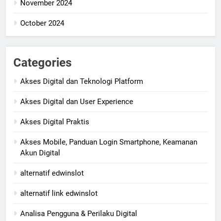
November 2024
October 2024
Categories
Akses Digital dan Teknologi Platform
Akses Digital dan User Experience
Akses Digital Praktis
Akses Mobile, Panduan Login Smartphone, Keamanan
Akun Digital
alternatif edwinslot
alternatif link edwinslot
Analisa Pengguna & Perilaku Digital