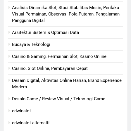
Analisis Dinamika Slot, Studi Stabilitas Mesin, Perilaku
Visual Permainan, Observasi Pola Putaran, Pengalaman
Pengguna Digital
Arsitektur Sistem & Optimasi Data
Budaya & Teknologi
Casino & Gaming, Permainan Slot, Kasino Online
Casino, Slot Online, Pembayaran Cepat
Desain Digital, Aktivitas Online Harian, Brand Experience
Modern
Desain Game / Review Visual / Teknologi Game
edwinslot
edwinslot alternatif