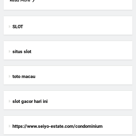
SLOT
situs slot
toto macau
slot gacor hari ini
https://www.seiyo-estate.com/condominium