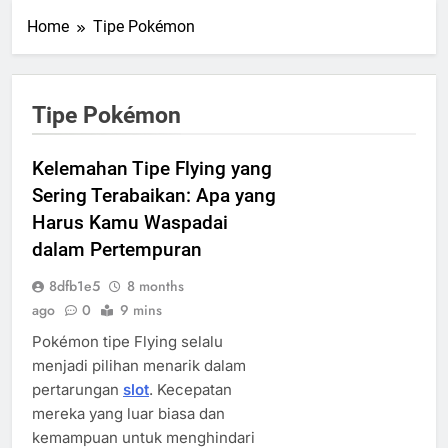
Home
Tipe Pokémon
Tipe Pokémon
Kelemahan Tipe Flying yang
Sering Terabaikan: Apa yang
Harus Kamu Waspadai
dalam Pertempuran
8dfb1e5
8 months
ago
0
9 mins
Pokémon tipe Flying selalu
menjadi pilihan menarik dalam
pertarungan
slot
. Kecepatan
mereka yang luar biasa dan
kemampuan untuk menghindari