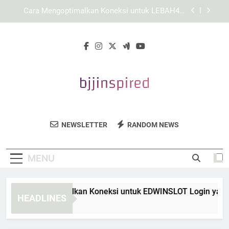
Skip
Cara Mengoptimalkan Koneksi untuk Login
to
KAYA787 yang Lebih Stabil
content
KAYA787 Login melalui Mode Privat untuk
Menjaga Privasi Akses secara Lebih Terkendali
Cara Mengoptimalkan Koneksi untuk EDWINSLOT
Login yang Stabil
Cara Mengoptimalkan Koneksi untuk LEBAH4D
Login yang Stabil di Berbagai Perangkat
Cara Mengoptimalkan Koneksi untuk Login
KAYA787 yang Lebih Stabil
BJJ Inspired
Dapatkan Produk Dan Aksesoris Berkualitas
KAYA787 Login melalui Mode Privat untuk
NEWSLETTER
RANDOM NEWS
Menjaga Privasi Akses secara Lebih Terkendali
Untuk Jiu-Jitsu Di BJJ Inspired.
MENU
ra Mengoptimalkan Koneksi untuk EDWINSLOT Login yang Sta
HEADLINES
Weeks Ago