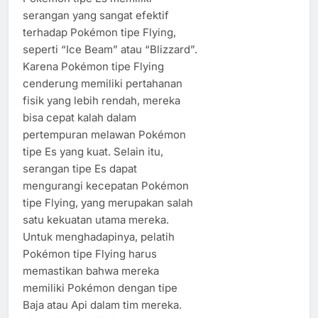
serangan yang sangat efektif
terhadap Pokémon tipe Flying,
seperti “Ice Beam” atau “Blizzard”.
Karena Pokémon tipe Flying
cenderung memiliki pertahanan
fisik yang lebih rendah, mereka
bisa cepat kalah dalam
pertempuran melawan Pokémon
tipe Es yang kuat. Selain itu,
serangan tipe Es dapat
mengurangi kecepatan Pokémon
tipe Flying, yang merupakan salah
satu kekuatan utama mereka.
Untuk menghadapinya, pelatih
Pokémon tipe Flying harus
memastikan bahwa mereka
memiliki Pokémon dengan tipe
Baja atau Api dalam tim mereka.