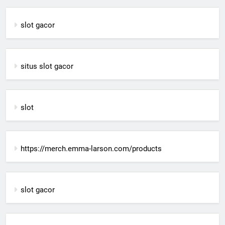
slot gacor
situs slot gacor
slot
https://merch.emma-larson.com/products
slot gacor