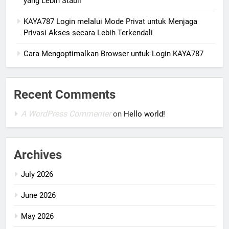
yang Lebih Stabil
KAYA787 Login melalui Mode Privat untuk Menjaga
Privasi Akses secara Lebih Terkendali
Cara Mengoptimalkan Browser untuk Login KAYA787
Recent Comments
A WordPress Commenter
on
Hello world!
Archives
July 2026
June 2026
May 2026