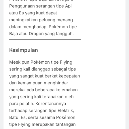
Penggunaan serangan tipe Api
atau Es yang kuat dapat
meningkatkan peluang menang
dalam menghadapi Pokémon tipe
Baja atau Dragon yang tangguh.
Kesimpulan
Meskipun Pokémon tipe Flying
sering kali dianggap sebagai tipe
yang sangat kuat berkat kecepatan
dan kemampuan menghindar
mereka, ada beberapa kelemahan
yang sering kali terabaikan oleh
para pelatih. Kerentanannya
terhadap serangan tipe Elektrik,
Batu, Es, serta sesama Pokémon
tipe Flying merupakan tantangan