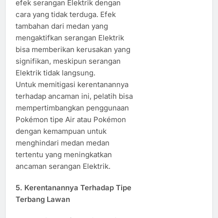
efek serangan Elektrik dengan
cara yang tidak terduga. Efek
tambahan dari medan yang
mengaktifkan serangan Elektrik
bisa memberikan kerusakan yang
signifikan, meskipun serangan
Elektrik tidak langsung.
Untuk memitigasi kerentanannya
terhadap ancaman ini, pelatih bisa
mempertimbangkan penggunaan
Pokémon tipe Air atau Pokémon
dengan kemampuan untuk
menghindari medan medan
tertentu yang meningkatkan
ancaman serangan Elektrik.
5.
Kerentanannya Terhadap Tipe
Terbang Lawan