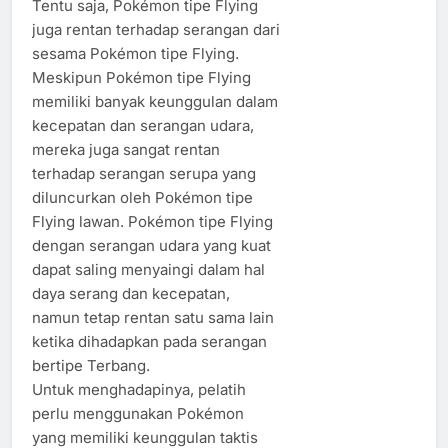
Tentu saja, Pokémon tipe Flying
juga rentan terhadap serangan dari
sesama Pokémon tipe Flying.
Meskipun Pokémon tipe Flying
memiliki banyak keunggulan dalam
kecepatan dan serangan udara,
mereka juga sangat rentan
terhadap serangan serupa yang
diluncurkan oleh Pokémon tipe
Flying lawan. Pokémon tipe Flying
dengan serangan udara yang kuat
dapat saling menyaingi dalam hal
daya serang dan kecepatan,
namun tetap rentan satu sama lain
ketika dihadapkan pada serangan
bertipe Terbang.
Untuk menghadapinya, pelatih
perlu menggunakan Pokémon
yang memiliki keunggulan taktis