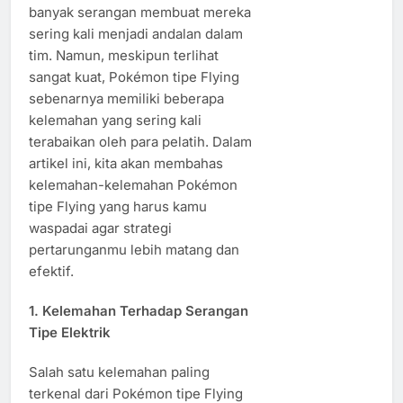
banyak serangan membuat mereka
sering kali menjadi andalan dalam
tim. Namun, meskipun terlihat
sangat kuat, Pokémon tipe Flying
sebenarnya memiliki beberapa
kelemahan yang sering kali
terabaikan oleh para pelatih. Dalam
artikel ini, kita akan membahas
kelemahan-kelemahan Pokémon
tipe Flying yang harus kamu
waspadai agar strategi
pertarunganmu lebih matang dan
efektif.
1.
Kelemahan Terhadap Serangan
Tipe Elektrik
Salah satu kelemahan paling
terkenal dari Pokémon tipe Flying