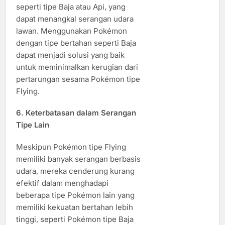
seperti tipe Baja atau Api, yang
dapat menangkal serangan udara
lawan. Menggunakan Pokémon
dengan tipe bertahan seperti Baja
dapat menjadi solusi yang baik
untuk meminimalkan kerugian dari
pertarungan sesama Pokémon tipe
Flying.
6.
Keterbatasan dalam Serangan
Tipe Lain
Meskipun Pokémon tipe Flying
memiliki banyak serangan berbasis
udara, mereka cenderung kurang
efektif dalam menghadapi
beberapa tipe Pokémon lain yang
memiliki kekuatan bertahan lebih
tinggi, seperti Pokémon tipe Baja