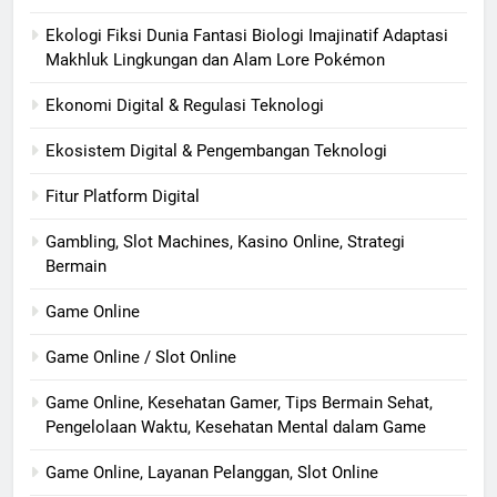
Ekologi Fiksi Dunia Fantasi Biologi Imajinatif Adaptasi
Makhluk Lingkungan dan Alam Lore Pokémon
Ekonomi Digital & Regulasi Teknologi
Ekosistem Digital & Pengembangan Teknologi
Fitur Platform Digital
Gambling, Slot Machines, Kasino Online, Strategi
Bermain
Game Online
Game Online / Slot Online
Game Online, Kesehatan Gamer, Tips Bermain Sehat,
Pengelolaan Waktu, Kesehatan Mental dalam Game
Game Online, Layanan Pelanggan, Slot Online