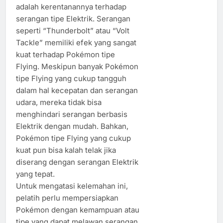
adalah kerentanannya terhadap
serangan tipe Elektrik. Serangan
seperti “Thunderbolt” atau “Volt
Tackle” memiliki efek yang sangat
kuat terhadap Pokémon tipe
Flying. Meskipun banyak Pokémon
tipe Flying yang cukup tangguh
dalam hal kecepatan dan serangan
udara, mereka tidak bisa
menghindari serangan berbasis
Elektrik dengan mudah. Bahkan,
Pokémon tipe Flying yang cukup
kuat pun bisa kalah telak jika
diserang dengan serangan Elektrik
yang tepat.
Untuk mengatasi kelemahan ini,
pelatih perlu mempersiapkan
Pokémon dengan kemampuan atau
tipe yang dapat melawan serangan