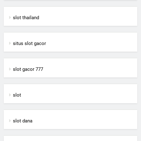
slot thailand
situs slot gacor
slot gacor 777
slot
slot dana