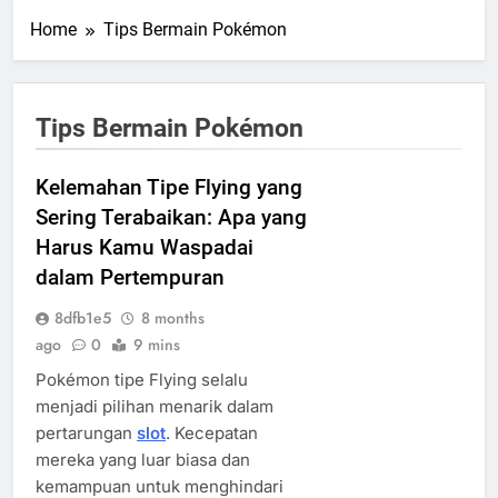
Home
Tips Bermain Pokémon
Tips Bermain Pokémon
Kelemahan Tipe Flying yang
Sering Terabaikan: Apa yang
Harus Kamu Waspadai
dalam Pertempuran
8dfb1e5
8 months
ago
0
9 mins
Pokémon tipe Flying selalu
menjadi pilihan menarik dalam
pertarungan
slot
. Kecepatan
mereka yang luar biasa dan
kemampuan untuk menghindari