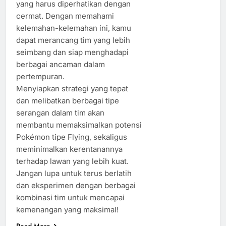
yang harus diperhatikan dengan
cermat. Dengan memahami
kelemahan-kelemahan ini, kamu
dapat merancang tim yang lebih
seimbang dan siap menghadapi
berbagai ancaman dalam
pertempuran.
Menyiapkan strategi yang tepat
dan melibatkan berbagai tipe
serangan dalam tim akan
membantu memaksimalkan potensi
Pokémon tipe Flying, sekaligus
meminimalkan kerentanannya
terhadap lawan yang lebih kuat.
Jangan lupa untuk terus berlatih
dan eksperimen dengan berbagai
kombinasi tim untuk mencapai
kemenangan yang maksimal!
Read More