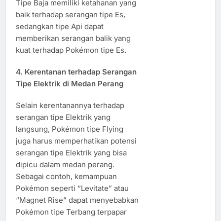
Tipe Baja memiliki ketahanan yang
baik terhadap serangan tipe Es,
sedangkan tipe Api dapat
memberikan serangan balik yang
kuat terhadap Pokémon tipe Es.
4.
Kerentanan terhadap Serangan
Tipe Elektrik di Medan Perang
Selain kerentanannya terhadap
serangan tipe Elektrik yang
langsung, Pokémon tipe Flying
juga harus memperhatikan potensi
serangan tipe Elektrik yang bisa
dipicu dalam medan perang.
Sebagai contoh, kemampuan
Pokémon seperti “Levitate” atau
“Magnet Rise” dapat menyebabkan
Pokémon tipe Terbang terpapar