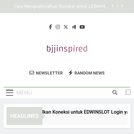
Skip
Cara Mengoptimalkan Koneksi untuk Login
to
KAYA787 yang Lebih Stabil
content
KAYA787 Login melalui Mode Privat untuk
Menjaga Privasi Akses secara Lebih Terkendali
Cara Mengoptimalkan Koneksi untuk EDWINSLOT
Login yang Stabil
Cara Mengoptimalkan Koneksi untuk LEBAH4D
Login yang Stabil di Berbagai Perangkat
Cara Mengoptimalkan Koneksi untuk Login
KAYA787 yang Lebih Stabil
BJJ Inspired
Dapatkan Produk Dan Aksesoris Berkualitas
KAYA787 Login melalui Mode Privat untuk
NEWSLETTER
RANDOM NEWS
Menjaga Privasi Akses secara Lebih Terkendali
Untuk Jiu-Jitsu Di BJJ Inspired.
MENU
ra Mengoptimalkan Koneksi untuk EDWINSLOT Login yang Sta
HEADLINES
Weeks Ago