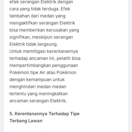
efek serangan Elektrik dengan
cara yang tidak terduga. Efek
tambahan dari medan yang
mengaktifkan serangan Elektrik
bisa memberikan kerusakan yang
signifikan, meskipun serangan
Elektrik tidak langsung.
Untuk memitigasi kerentanannya
terhadap ancaman ini, pelatih bisa
mempertimbangkan penggunaan
Pokémon tipe Air atau Pokémon
dengan kemampuan untuk
menghindari medan medan
tertentu yang meningkatkan
ancaman serangan Elektrik.
5.
Kerentanannya Terhadap Tipe
Terbang Lawan