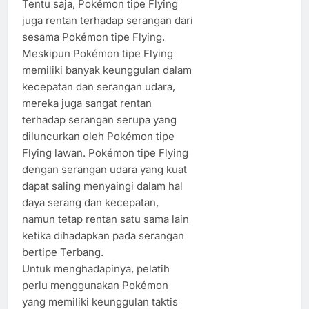
Tentu saja, Pokémon tipe Flying
juga rentan terhadap serangan dari
sesama Pokémon tipe Flying.
Meskipun Pokémon tipe Flying
memiliki banyak keunggulan dalam
kecepatan dan serangan udara,
mereka juga sangat rentan
terhadap serangan serupa yang
diluncurkan oleh Pokémon tipe
Flying lawan. Pokémon tipe Flying
dengan serangan udara yang kuat
dapat saling menyaingi dalam hal
daya serang dan kecepatan,
namun tetap rentan satu sama lain
ketika dihadapkan pada serangan
bertipe Terbang.
Untuk menghadapinya, pelatih
perlu menggunakan Pokémon
yang memiliki keunggulan taktis