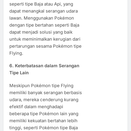
seperti tipe Baja atau Api, yang
dapat menangkal serangan udara
lawan. Menggunakan Pokémon
dengan tipe bertahan seperti Baja
dapat menjadi solusi yang baik
untuk meminimalkan kerugian dari
pertarungan sesama Pokémon tipe
Flying.
6.
Keterbatasan dalam Serangan
Tipe Lain
Meskipun Pokémon tipe Flying
memiliki banyak serangan berbasis
udara, mereka cenderung kurang
efektif dalam menghadapi
beberapa tipe Pokémon lain yang
memiliki kekuatan bertahan lebih
tinggi, seperti Pokémon tipe Baja