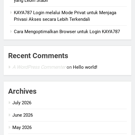
yang Lebih Stabil
KAYA787 Login melalui Mode Privat untuk Menjaga
Privasi Akses secara Lebih Terkendali
Cara Mengoptimalkan Browser untuk Login KAYA787
Recent Comments
A WordPress Commenter
on
Hello world!
Archives
July 2026
June 2026
May 2026