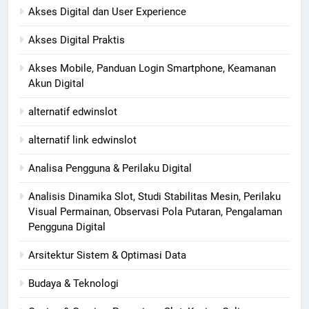
Akses Digital dan User Experience
Akses Digital Praktis
Akses Mobile, Panduan Login Smartphone, Keamanan
Akun Digital
alternatif edwinslot
alternatif link edwinslot
Analisa Pengguna & Perilaku Digital
Analisis Dinamika Slot, Studi Stabilitas Mesin, Perilaku
Visual Permainan, Observasi Pola Putaran, Pengalaman
Pengguna Digital
Arsitektur Sistem & Optimasi Data
Budaya & Teknologi