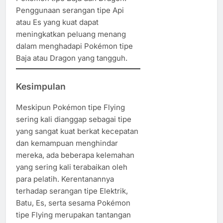
Penggunaan serangan tipe Api
atau Es yang kuat dapat
meningkatkan peluang menang
dalam menghadapi Pokémon tipe
Baja atau Dragon yang tangguh.
Kesimpulan
Meskipun Pokémon tipe Flying
sering kali dianggap sebagai tipe
yang sangat kuat berkat kecepatan
dan kemampuan menghindar
mereka, ada beberapa kelemahan
yang sering kali terabaikan oleh
para pelatih. Kerentanannya
terhadap serangan tipe Elektrik,
Batu, Es, serta sesama Pokémon
tipe Flying merupakan tantangan