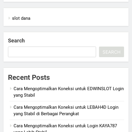
slot dana
Search
SEARCH
Recent Posts
Cara Mengoptimalkan Koneksi untuk EDWINSLOT Login
yang Stabil
Cara Mengoptimalkan Koneksi untuk LEBAH4D Login
yang Stabil di Berbagai Perangkat
Cara Mengoptimalkan Koneksi untuk Login KAYA787