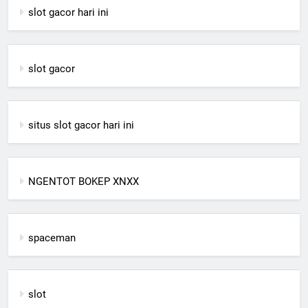
slot gacor hari ini
slot gacor
situs slot gacor hari ini
NGENTOT BOKEP XNXX
spaceman
slot