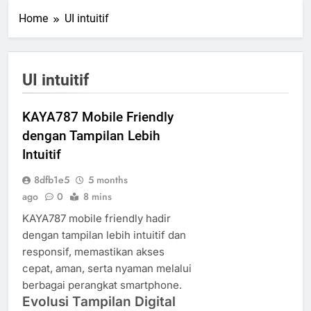
Home
UI intuitif
UI intuitif
KAYA787 Mobile Friendly
dengan Tampilan Lebih
Intuitif
8dfb1e5
5 months
ago
0
8 mins
KAYA787 mobile friendly hadir
dengan tampilan lebih intuitif dan
responsif, memastikan akses
cepat, aman, serta nyaman melalui
berbagai perangkat smartphone.
Evolusi Tampilan Digital