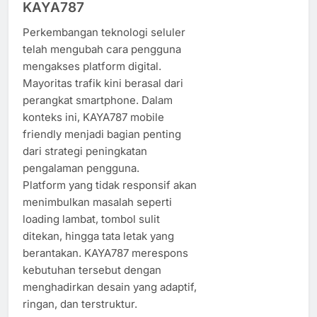
KAYA787
Perkembangan teknologi seluler
telah mengubah cara pengguna
mengakses platform digital.
Mayoritas trafik kini berasal dari
perangkat smartphone. Dalam
konteks ini, KAYA787 mobile
friendly menjadi bagian penting
dari strategi peningkatan
pengalaman pengguna.
Platform yang tidak responsif akan
menimbulkan masalah seperti
loading lambat, tombol sulit
ditekan, hingga tata letak yang
berantakan. KAYA787 merespons
kebutuhan tersebut dengan
menghadirkan desain yang adaptif,
ringan, dan terstruktur.