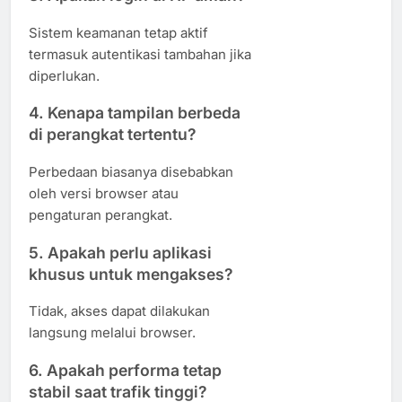
Sistem keamanan tetap aktif
termasuk autentikasi tambahan jika
diperlukan.
4. Kenapa tampilan berbeda
di perangkat tertentu?
Perbedaan biasanya disebabkan
oleh versi browser atau
pengaturan perangkat.
5. Apakah perlu aplikasi
khusus untuk mengakses?
Tidak, akses dapat dilakukan
langsung melalui browser.
6. Apakah performa tetap
stabil saat trafik tinggi?