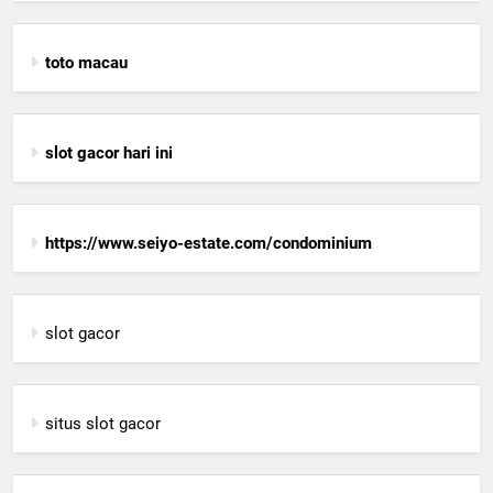
toto macau
slot gacor hari ini
https://www.seiyo-estate.com/condominium
slot gacor
situs slot gacor