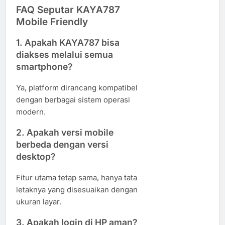
FAQ Seputar KAYA787
Mobile Friendly
1. Apakah KAYA787 bisa
diakses melalui semua
smartphone?
Ya, platform dirancang kompatibel
dengan berbagai sistem operasi
modern.
2. Apakah versi mobile
berbeda dengan versi
desktop?
Fitur utama tetap sama, hanya tata
letaknya yang disesuaikan dengan
ukuran layar.
3. Apakah login di HP aman?