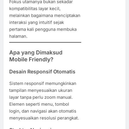
Fokus utamanya bukan sekadar
kompatibilitas layar kecil,
melainkan bagaimana menciptakan
interaksi yang intuitif sejak
pertama kali pengguna membuka
halaman.
Apa yang Dimaksud
Mobile Friendly?
Desain Responsif Otomatis
Sistem responsif memungkinkan
tampilan menyesuaikan ukuran
layar tanpa perlu zoom manual.
Elemen seperti menu, tombol
login, dan navigasi akan otomatis
menyesuaikan resolusi perangkat.