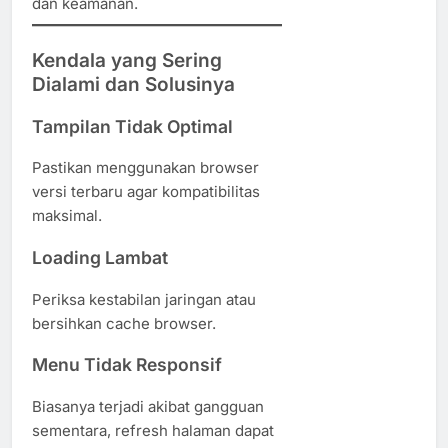
dan keamanan.
Kendala yang Sering
Dialami dan Solusinya
Tampilan Tidak Optimal
Pastikan menggunakan browser
versi terbaru agar kompatibilitas
maksimal.
Loading Lambat
Periksa kestabilan jaringan atau
bersihkan cache browser.
Menu Tidak Responsif
Biasanya terjadi akibat gangguan
sementara, refresh halaman dapat