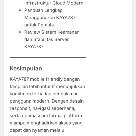
Infrastruktur Cloud Modern
Panduan Lengkap
Menggunakan KAYA787
untuk Pemula
Review Sistem Keamanan
dan Stabilitas Server
KAYA787
Kesimpulan
KAYA787 mobile friendly dengan
tampilan lebih intuitif menunjukkan
komitmen terhadap pengalaman
pengguna modern. Dengan desain
responsif, navigasi sederhana,
serta optimasi performa, platform
mampu menghadirkan akses yang
cepat dan nyaman melalui