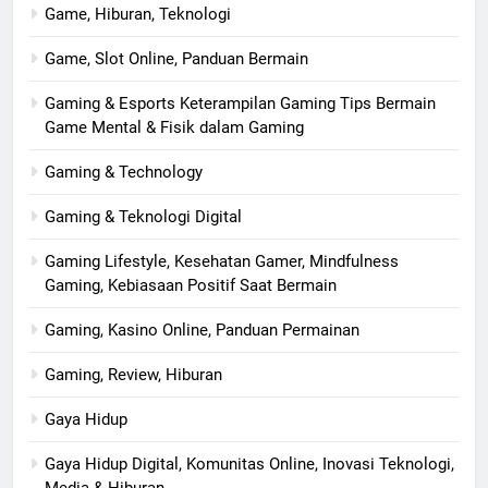
Game, Hiburan, Teknologi
Game, Slot Online, Panduan Bermain
Gaming & Esports Keterampilan Gaming Tips Bermain
Game Mental & Fisik dalam Gaming
Gaming & Technology
Gaming & Teknologi Digital
Gaming Lifestyle, Kesehatan Gamer, Mindfulness
Gaming, Kebiasaan Positif Saat Bermain
Gaming, Kasino Online, Panduan Permainan
Gaming, Review, Hiburan
Gaya Hidup
Gaya Hidup Digital, Komunitas Online, Inovasi Teknologi,