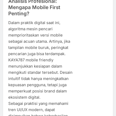
Analisis Profesional:
Mengapa Mobile First
Penting?
Dalam praktik digital saat ini,
algoritma mesin pencari
memprioritaskan versi mobile
sebagai acuan utama. Artinya, jika
tampilan mobile buruk, peringkat
pencarian juga bisa terdampak.
KAYA787 mobile friendly
menunjukkan kesiapan dalam
mengikuti standar tersebut. Desain
intuitif tidak hanya meningkatkan
kepuasan pengguna, tetapi juga
memperkuat posisi brand dalam
ekosistem digital.
Sebagai praktisi yang memahami
tren UI/UX modern, dapat
disimpulkan bahwa keberhasilan