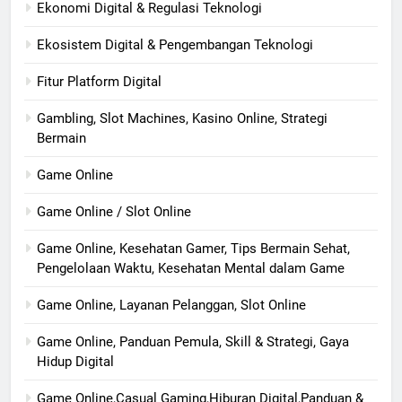
Ekonomi Digital & Regulasi Teknologi
Ekosistem Digital & Pengembangan Teknologi
Fitur Platform Digital
Gambling, Slot Machines, Kasino Online, Strategi
Bermain
Game Online
Game Online / Slot Online
Game Online, Kesehatan Gamer, Tips Bermain Sehat,
Pengelolaan Waktu, Kesehatan Mental dalam Game
Game Online, Layanan Pelanggan, Slot Online
Game Online, Panduan Pemula, Skill & Strategi, Gaya
Hidup Digital
Game Online,Casual Gaming,Hiburan Digital,Panduan &