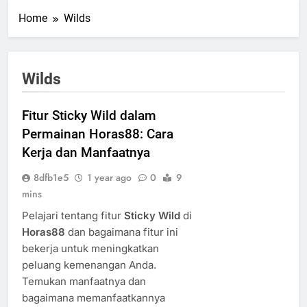
Home
Wilds
Wilds
Fitur Sticky Wild dalam
Permainan Horas88: Cara
Kerja dan Manfaatnya
8dfb1e5
1 year ago
0
9
mins
Pelajari tentang fitur
Sticky Wild
di
Horas88
dan bagaimana fitur ini
bekerja untuk meningkatkan
peluang kemenangan Anda.
Temukan manfaatnya dan
bagaimana memanfaatkannya