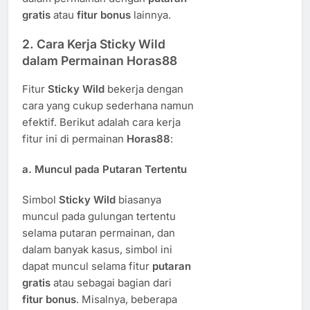
gratis
atau
fitur bonus
lainnya.
2.
Cara Kerja Sticky Wild
dalam Permainan Horas88
Fitur
Sticky Wild
bekerja dengan
cara yang cukup sederhana namun
efektif. Berikut adalah cara kerja
fitur ini di permainan
Horas88
:
a.
Muncul pada Putaran Tertentu
Simbol
Sticky Wild
biasanya
muncul pada gulungan tertentu
selama putaran permainan, dan
dalam banyak kasus, simbol ini
dapat muncul selama fitur
putaran
gratis
atau sebagai bagian dari
fitur bonus
. Misalnya, beberapa