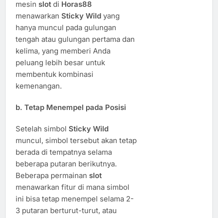
mesin
slot
di
Horas88
menawarkan
Sticky Wild
yang
hanya muncul pada gulungan
tengah atau gulungan pertama dan
kelima, yang memberi Anda
peluang lebih besar untuk
membentuk kombinasi
kemenangan.
b.
Tetap Menempel pada Posisi
Setelah simbol
Sticky Wild
muncul, simbol tersebut akan tetap
berada di tempatnya selama
beberapa putaran berikutnya.
Beberapa permainan
slot
menawarkan fitur di mana simbol
ini bisa tetap menempel selama 2-
3 putaran berturut-turut, atau