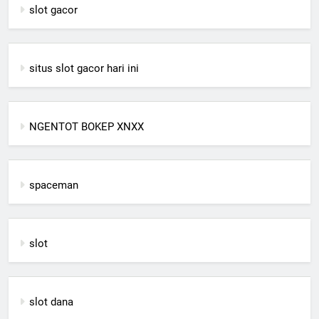
slot gacor
situs slot gacor hari ini
NGENTOT BOKEP XNXX
spaceman
slot
slot dana