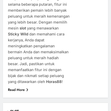
selama beberapa putaran, fitur ini
memberikan pemain lebih banyak
peluang untuk meraih kemenangan
yang lebih besar. Dengan memilih
mesin
slot
yang menawarkan
Sticky Wild
dan memahami cara
kerjanya, Anda dapat
meningkatkan pengalaman
bermain Anda dan memaksimalkan
peluang untuk meraih hadiah
besar. Jadi, pastikan untuk
memanfaatkan fitur ini dengan
bijak dan nikmati setiap peluang
yang ditawarkan oleh
Horas88
!
Read More