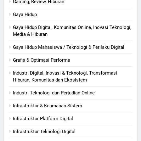
Gaming, Review, Hiburan
Gaya Hidup
Gaya Hidup Digital, Komunitas Online, Inovasi Teknologi,
Media & Hiburan
Gaya Hidup Mahasiswa / Teknologi & Perilaku Digital
Grafis & Optimasi Performa
Industri Digital, Inovasi & Teknologi, Transformasi
Hiburan, Komunitas dan Ekosistem
Industri Teknologi dan Perjudian Online
Infrastruktur & Keamanan Sistem
Infrastruktur Platform Digital
Infrastruktur Teknologi Digital