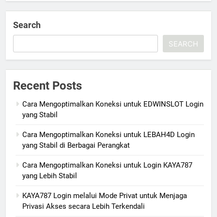
Search
SEARCH
Recent Posts
Cara Mengoptimalkan Koneksi untuk EDWINSLOT Login
yang Stabil
Cara Mengoptimalkan Koneksi untuk LEBAH4D Login
yang Stabil di Berbagai Perangkat
Cara Mengoptimalkan Koneksi untuk Login KAYA787
yang Lebih Stabil
KAYA787 Login melalui Mode Privat untuk Menjaga
Privasi Akses secara Lebih Terkendali