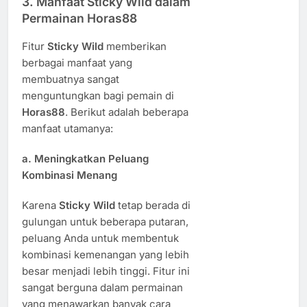
3.
Manfaat Sticky Wild dalam
Permainan Horas88
Fitur
Sticky Wild
memberikan
berbagai manfaat yang
membuatnya sangat
menguntungkan bagi pemain di
Horas88
. Berikut adalah beberapa
manfaat utamanya:
a.
Meningkatkan Peluang
Kombinasi Menang
Karena
Sticky Wild
tetap berada di
gulungan untuk beberapa putaran,
peluang Anda untuk membentuk
kombinasi kemenangan yang lebih
besar menjadi lebih tinggi. Fitur ini
sangat berguna dalam permainan
yang menawarkan banyak cara