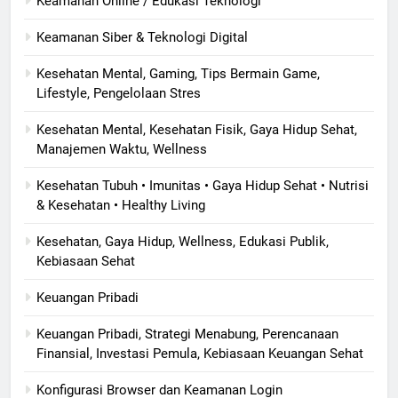
Keamanan Online / Edukasi Teknologi
Keamanan Siber & Teknologi Digital
Kesehatan Mental, Gaming, Tips Bermain Game,
Lifestyle, Pengelolaan Stres
Kesehatan Mental, Kesehatan Fisik, Gaya Hidup Sehat,
Manajemen Waktu, Wellness
Kesehatan Tubuh • Imunitas • Gaya Hidup Sehat • Nutrisi
& Kesehatan • Healthy Living
Kesehatan, Gaya Hidup, Wellness, Edukasi Publik,
Kebiasaan Sehat
Keuangan Pribadi
Keuangan Pribadi, Strategi Menabung, Perencanaan
Finansial, Investasi Pemula, Kebiasaan Keuangan Sehat
Konfigurasi Browser dan Keamanan Login