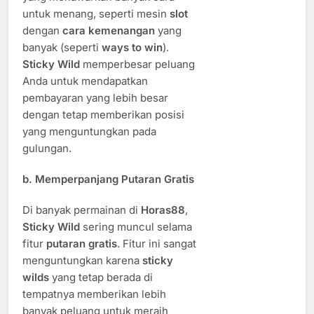
untuk menang, seperti mesin
slot
dengan
cara kemenangan
yang
banyak (seperti
ways to win
).
Sticky Wild
memperbesar peluang
Anda untuk mendapatkan
pembayaran yang lebih besar
dengan tetap memberikan posisi
yang menguntungkan pada
gulungan.
b.
Memperpanjang Putaran Gratis
Di banyak permainan di
Horas88
,
Sticky Wild
sering muncul selama
fitur
putaran gratis
. Fitur ini sangat
menguntungkan karena
sticky
wilds
yang tetap berada di
tempatnya memberikan lebih
banyak peluang untuk meraih