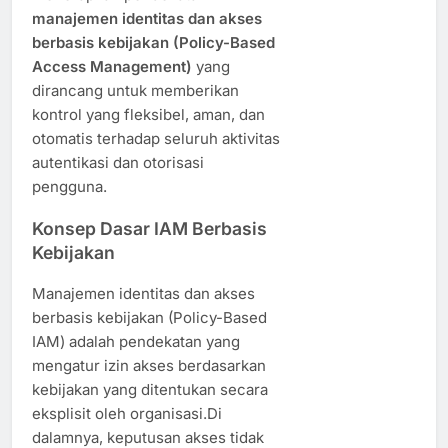
manajemen identitas dan akses
berbasis kebijakan (Policy-Based
Access Management)
yang
dirancang untuk memberikan
kontrol yang fleksibel, aman, dan
otomatis terhadap seluruh aktivitas
autentikasi dan otorisasi
pengguna.
Konsep Dasar IAM Berbasis
Kebijakan
Manajemen identitas dan akses
berbasis kebijakan (Policy-Based
IAM) adalah pendekatan yang
mengatur izin akses berdasarkan
kebijakan yang ditentukan secara
eksplisit oleh organisasi.Di
dalamnya, keputusan akses tidak