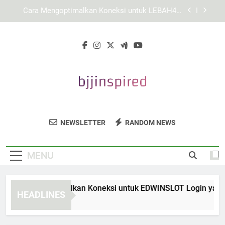
Skip
Cara Mengoptimalkan Koneksi untuk Login
to
KAYA787 yang Lebih Stabil
content
KAYA787 Login melalui Mode Privat untuk
Menjaga Privasi Akses secara Lebih Terkendali
Cara Mengoptimalkan Koneksi untuk EDWINSLOT
Login yang Stabil
Cara Mengoptimalkan Koneksi untuk LEBAH4D
Login yang Stabil di Berbagai Perangkat
Cara Mengoptimalkan Koneksi untuk Login
KAYA787 yang Lebih Stabil
BJJ Inspired
Dapatkan Produk Dan Aksesoris Berkualitas
KAYA787 Login melalui Mode Privat untuk
NEWSLETTER
RANDOM NEWS
Menjaga Privasi Akses secara Lebih Terkendali
Untuk Jiu-Jitsu Di BJJ Inspired.
MENU
ra Mengoptimalkan Koneksi untuk EDWINSLOT Login yang Sta
HEADLINES
Weeks Ago