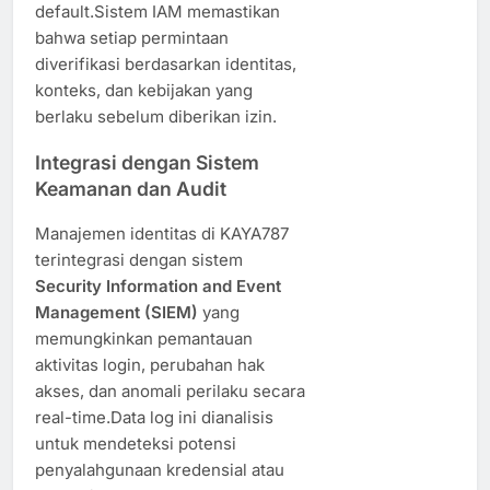
default.Sistem IAM memastikan
bahwa setiap permintaan
diverifikasi berdasarkan identitas,
konteks, dan kebijakan yang
berlaku sebelum diberikan izin.
Integrasi dengan Sistem
Keamanan dan Audit
Manajemen identitas di KAYA787
terintegrasi dengan sistem
Security Information and Event
Management (SIEM)
yang
memungkinkan pemantauan
aktivitas login, perubahan hak
akses, dan anomali perilaku secara
real-time.Data log ini dianalisis
untuk mendeteksi potensi
penyalahgunaan kredensial atau