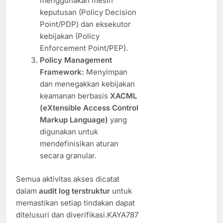
menggunakan mesin
keputusan (Policy Decision
Point/PDP) dan eksekutor
kebijakan (Policy
Enforcement Point/PEP).
Policy Management
Framework:
Menyimpan
dan menegakkan kebijakan
keamanan berbasis
XACML
(eXtensible Access Control
Markup Language)
yang
digunakan untuk
mendefinisikan aturan
secara granular.
Semua aktivitas akses dicatat
dalam
audit log terstruktur
untuk
memastikan setiap tindakan dapat
ditelusuri dan diverifikasi.KAYA787