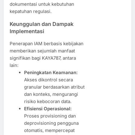
dokumentasi untuk kebutuhan
kepatuhan regulasi.
Keunggulan dan Dampak
Implementasi
Penerapan IAM berbasis kebijakan
memberikan sejumlah manfaat
signifikan bagi KAYA787, antara
lain:
Peningkatan Keamanan:
Akses dikontrol secara
granular berdasarkan atribut
dan konteks, mengurangi
risiko kebocoran data.
Efisiensi Operasional:
Proses provisioning dan
deprovisioning pengguna
otomatis, mempercepat