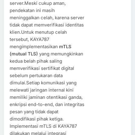
server.Meski cukup aman,
pendekatan ini masih
meninggalkan celah, karena server
tidak dapat memverifikasi identitas
klien.Untuk menutup celah
tersebut, KAYA787
mengimplementasikan
mTLS
(mutual TLS)
yang memungkinkan
kedua belah pihak saling
memverifikasi sertifikat digital
sebelum pertukaran data
dimulai.Setiap komunikasi yang
melewati jaringan internal kini
memiliki jaminan otentikasi ganda,
enkripsi end-to-end, dan integritas
pesan yang tidak dapat
dimodifikasi pihak ketiga.
Implementasi mTLS di KAYA787
dilakukan melalui integrasi