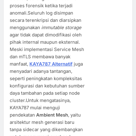
proses forensik ketika terjadi
anomali.Seluruh log disimpan
secara terenkripsi dan diarsipkan
menggunakan
immutable storage
agar tidak dapat dimodifikasi oleh
pihak internal maupun eksternal.
Meski implementasi Service Mesh
dan mTLS membawa banyak
manfaat,
KAYA787 Alternatif
juga
menyadari adanya tantangan,
seperti peningkatan kompleksitas
konfigurasi dan kebutuhan sumber
daya tambahan pada setiap node
cluster.Untuk mengatasinya,
KAYA787 mulai menguji
pendekatan
Ambient Mesh
, yaitu
arsitektur mesh generasi baru
tanpa sidecar yang dikembangkan