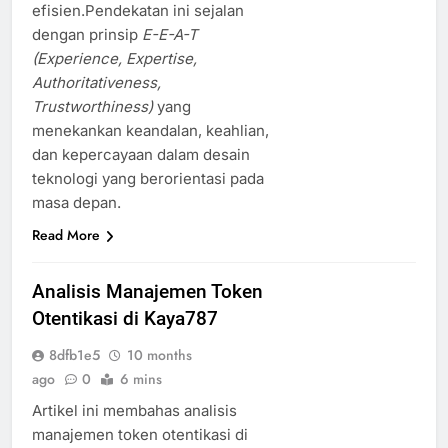
efisien.Pendekatan ini sejalan
dengan prinsip
E-E-A-T
(Experience, Expertise,
Authoritativeness,
Trustworthiness)
yang
menekankan keandalan, keahlian,
dan kepercayaan dalam desain
teknologi yang berorientasi pada
masa depan.
Read More
Analisis Manajemen Token
Otentikasi di Kaya787
8dfb1e5
10 months
ago
0
6 mins
Artikel ini membahas analisis
manajemen token otentikasi di