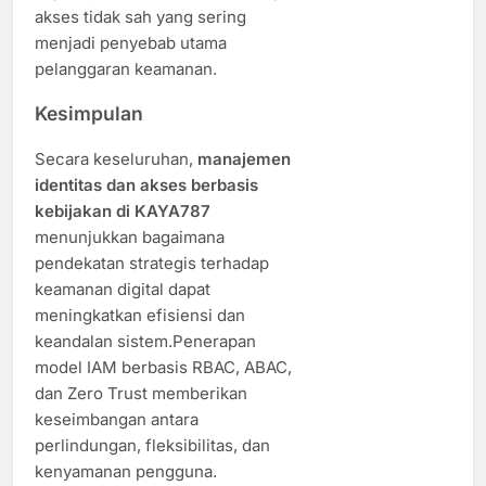
akses tidak sah yang sering
menjadi penyebab utama
pelanggaran keamanan.
Kesimpulan
Secara keseluruhan,
manajemen
identitas dan akses berbasis
kebijakan di KAYA787
menunjukkan bagaimana
pendekatan strategis terhadap
keamanan digital dapat
meningkatkan efisiensi dan
keandalan sistem.Penerapan
model IAM berbasis RBAC, ABAC,
dan Zero Trust memberikan
keseimbangan antara
perlindungan, fleksibilitas, dan
kenyamanan pengguna.