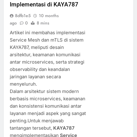
Implementasi di KAYA787
8dfb1e5
10 months
ago
0
8 mins
Artikel ini membahas implementasi
Service Mesh dan mTLS di sistem
KAYA787, meliputi desain
arsitektur, keamanan komunikasi
antar microservices, serta strategi
observability dan keandalan
jaringan layanan secara
menyeluruh.
Dalam arsitektur sistem modern
berbasis microservices, keamanan
dan konsistensi komunikasi antar
layanan menjadi aspek yang sangat
penting.Untuk menjawab
tantangan tersebut,
KAYA787
mengimplementasikan
Service