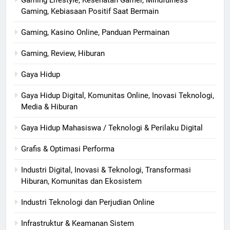
Gaming Lifestyle, Kesehatan Gamer, Mindfulness
Gaming, Kebiasaan Positif Saat Bermain
Gaming, Kasino Online, Panduan Permainan
Gaming, Review, Hiburan
Gaya Hidup
Gaya Hidup Digital, Komunitas Online, Inovasi Teknologi,
Media & Hiburan
Gaya Hidup Mahasiswa / Teknologi & Perilaku Digital
Grafis & Optimasi Performa
Industri Digital, Inovasi & Teknologi, Transformasi
Hiburan, Komunitas dan Ekosistem
Industri Teknologi dan Perjudian Online
Infrastruktur & Keamanan Sistem