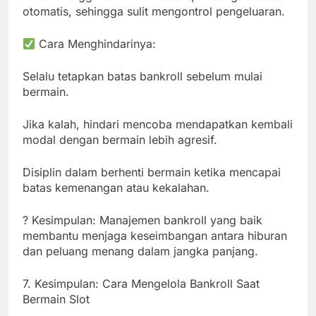
otomatis, sehingga sulit mengontrol pengeluaran.
Cara Menghindarinya:
Selalu tetapkan batas bankroll sebelum mulai
bermain.
Jika kalah, hindari mencoba mendapatkan kembali
modal dengan bermain lebih agresif.
Disiplin dalam berhenti bermain ketika mencapai
batas kemenangan atau kekalahan.
? Kesimpulan: Manajemen bankroll yang baik
membantu menjaga keseimbangan antara hiburan
dan peluang menang dalam jangka panjang.
7. Kesimpulan: Cara Mengelola Bankroll Saat
Bermain Slot