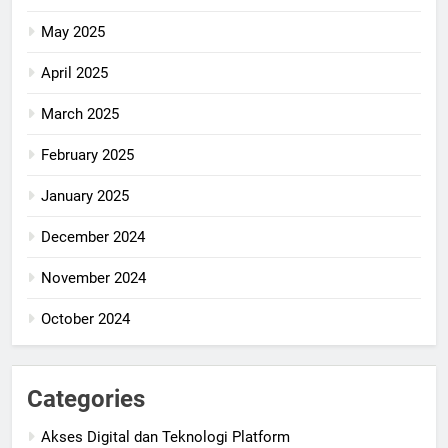
May 2025
April 2025
March 2025
February 2025
January 2025
December 2024
November 2024
October 2024
Categories
Akses Digital dan Teknologi Platform