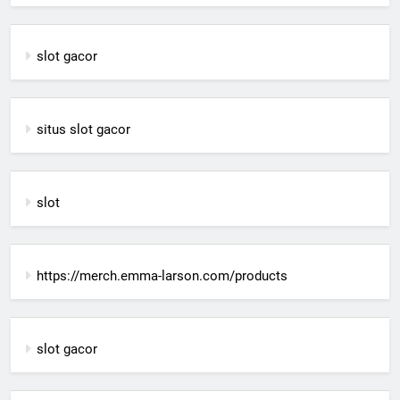
slot gacor
situs slot gacor
slot
https://merch.emma-larson.com/products
slot gacor