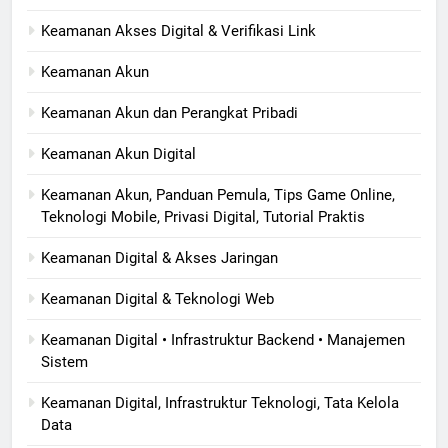
Keamanan Akses Digital & Verifikasi Link
Keamanan Akun
Keamanan Akun dan Perangkat Pribadi
Keamanan Akun Digital
Keamanan Akun, Panduan Pemula, Tips Game Online,
Teknologi Mobile, Privasi Digital, Tutorial Praktis
Keamanan Digital & Akses Jaringan
Keamanan Digital & Teknologi Web
Keamanan Digital • Infrastruktur Backend • Manajemen
Sistem
Keamanan Digital, Infrastruktur Teknologi, Tata Kelola
Data