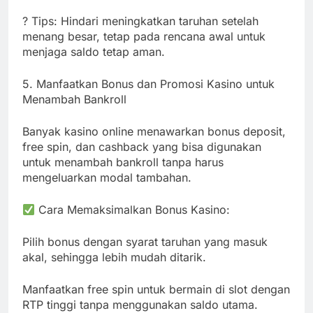
? Tips: Hindari meningkatkan taruhan setelah
menang besar, tetap pada rencana awal untuk
menjaga saldo tetap aman.
5. Manfaatkan Bonus dan Promosi Kasino untuk
Menambah Bankroll
Banyak kasino online menawarkan bonus deposit,
free spin, dan cashback yang bisa digunakan
untuk menambah bankroll tanpa harus
mengeluarkan modal tambahan.
Cara Memaksimalkan Bonus Kasino:
Pilih bonus dengan syarat taruhan yang masuk
akal, sehingga lebih mudah ditarik.
Manfaatkan free spin untuk bermain di slot dengan
RTP tinggi tanpa menggunakan saldo utama.