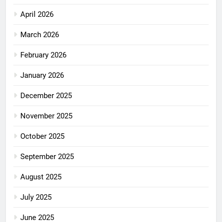
April 2026
March 2026
February 2026
January 2026
December 2025
November 2025
October 2025
September 2025
August 2025
July 2025
June 2025