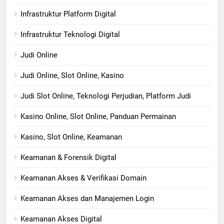
Infrastruktur Platform Digital
Infrastruktur Teknologi Digital
Judi Online
Judi Online, Slot Online, Kasino
Judi Slot Online, Teknologi Perjudian, Platform Judi
Kasino Online, Slot Online, Panduan Permainan
Kasino, Slot Online, Keamanan
Keamanan & Forensik Digital
Keamanan Akses & Verifikasi Domain
Keamanan Akses dan Manajemen Login
Keamanan Akses Digital