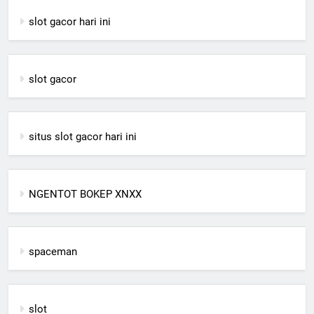
slot gacor hari ini
slot gacor
situs slot gacor hari ini
NGENTOT BOKEP XNXX
spaceman
slot