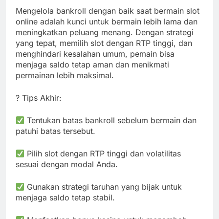
Mengelola bankroll dengan baik saat bermain slot
online adalah kunci untuk bermain lebih lama dan
meningkatkan peluang menang. Dengan strategi
yang tepat, memilih slot dengan RTP tinggi, dan
menghindari kesalahan umum, pemain bisa
menjaga saldo tetap aman dan menikmati
permainan lebih maksimal.
? Tips Akhir:
Tentukan batas bankroll sebelum bermain dan
patuhi batas tersebut.
Pilih slot dengan RTP tinggi dan volatilitas
sesuai dengan modal Anda.
Gunakan strategi taruhan yang bijak untuk
menjaga saldo tetap stabil.