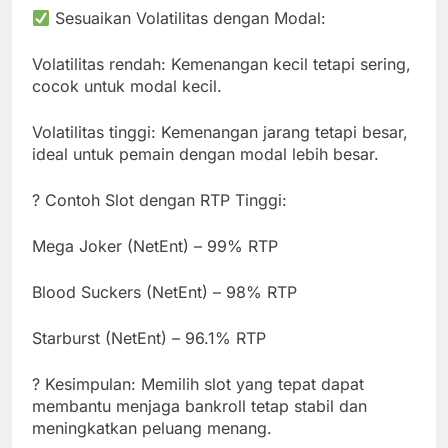
Sesuaikan Volatilitas dengan Modal:
Volatilitas rendah: Kemenangan kecil tetapi sering,
cocok untuk modal kecil.
Volatilitas tinggi: Kemenangan jarang tetapi besar,
ideal untuk pemain dengan modal lebih besar.
? Contoh Slot dengan RTP Tinggi:
Mega Joker (NetEnt) – 99% RTP
Blood Suckers (NetEnt) – 98% RTP
Starburst (NetEnt) – 96.1% RTP
? Kesimpulan: Memilih slot yang tepat dapat
membantu menjaga bankroll tetap stabil dan
meningkatkan peluang menang.