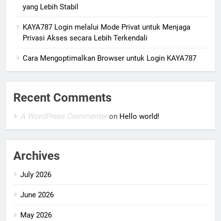
yang Lebih Stabil
KAYA787 Login melalui Mode Privat untuk Menjaga
Privasi Akses secara Lebih Terkendali
Cara Mengoptimalkan Browser untuk Login KAYA787
Recent Comments
A WordPress Commenter
on
Hello world!
Archives
July 2026
June 2026
May 2026