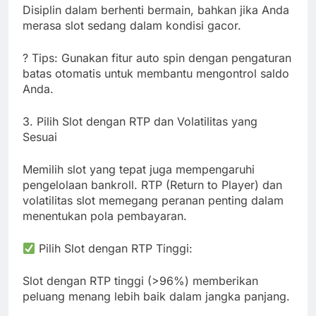
Disiplin dalam berhenti bermain, bahkan jika Anda
merasa slot sedang dalam kondisi gacor.
? Tips: Gunakan fitur auto spin dengan pengaturan
batas otomatis untuk membantu mengontrol saldo
Anda.
3. Pilih Slot dengan RTP dan Volatilitas yang
Sesuai
Memilih slot yang tepat juga mempengaruhi
pengelolaan bankroll. RTP (Return to Player) dan
volatilitas slot memegang peranan penting dalam
menentukan pola pembayaran.
Pilih Slot dengan RTP Tinggi:
Slot dengan RTP tinggi (>96%) memberikan
peluang menang lebih baik dalam jangka panjang.