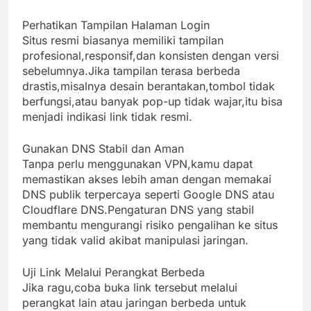
Perhatikan Tampilan Halaman Login
Situs resmi biasanya memiliki tampilan
profesional,responsif,dan konsisten dengan versi
sebelumnya.Jika tampilan terasa berbeda
drastis,misalnya desain berantakan,tombol tidak
berfungsi,atau banyak pop-up tidak wajar,itu bisa
menjadi indikasi link tidak resmi.
Gunakan DNS Stabil dan Aman
Tanpa perlu menggunakan VPN,kamu dapat
memastikan akses lebih aman dengan memakai
DNS publik terpercaya seperti Google DNS atau
Cloudflare DNS.Pengaturan DNS yang stabil
membantu mengurangi risiko pengalihan ke situs
yang tidak valid akibat manipulasi jaringan.
Uji Link Melalui Perangkat Berbeda
Jika ragu,coba buka link tersebut melalui
perangkat lain atau jaringan berbeda untuk