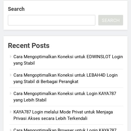
Search
SEARCH
Recent Posts
Cara Mengoptimalkan Koneksi untuk EDWINSLOT Login
yang Stabil
Cara Mengoptimalkan Koneksi untuk LEBAH4D Login
yang Stabil di Berbagai Perangkat
Cara Mengoptimalkan Koneksi untuk Login KAYA787
yang Lebih Stabil
KAYA787 Login melalui Mode Privat untuk Menjaga
Privasi Akses secara Lebih Terkendali
Cara Mengoptimalkan Browser untuk Login KAYA787