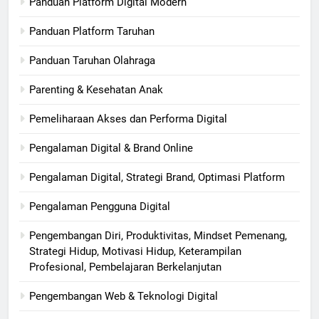
Panduan Platform Digital Modern
Panduan Platform Taruhan
Panduan Taruhan Olahraga
Parenting & Kesehatan Anak
Pemeliharaan Akses dan Performa Digital
Pengalaman Digital & Brand Online
Pengalaman Digital, Strategi Brand, Optimasi Platform
Pengalaman Pengguna Digital
Pengembangan Diri, Produktivitas, Mindset Pemenang,
Strategi Hidup, Motivasi Hidup, Keterampilan
Profesional, Pembelajaran Berkelanjutan
Pengembangan Web & Teknologi Digital