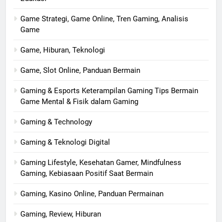
Game Strategi, Game Online, Tren Gaming, Analisis
Game
Game, Hiburan, Teknologi
Game, Slot Online, Panduan Bermain
Gaming & Esports Keterampilan Gaming Tips Bermain
Game Mental & Fisik dalam Gaming
Gaming & Technology
Gaming & Teknologi Digital
Gaming Lifestyle, Kesehatan Gamer, Mindfulness
Gaming, Kebiasaan Positif Saat Bermain
Gaming, Kasino Online, Panduan Permainan
Gaming, Review, Hiburan