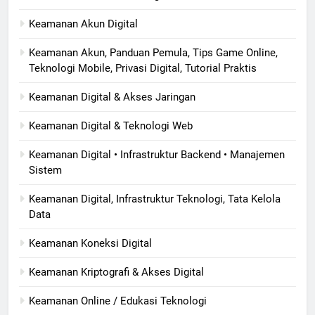
Keamanan Akun Digital
Keamanan Akun, Panduan Pemula, Tips Game Online,
Teknologi Mobile, Privasi Digital, Tutorial Praktis
Keamanan Digital & Akses Jaringan
Keamanan Digital & Teknologi Web
Keamanan Digital • Infrastruktur Backend • Manajemen
Sistem
Keamanan Digital, Infrastruktur Teknologi, Tata Kelola
Data
Keamanan Koneksi Digital
Keamanan Kriptografi & Akses Digital
Keamanan Online / Edukasi Teknologi