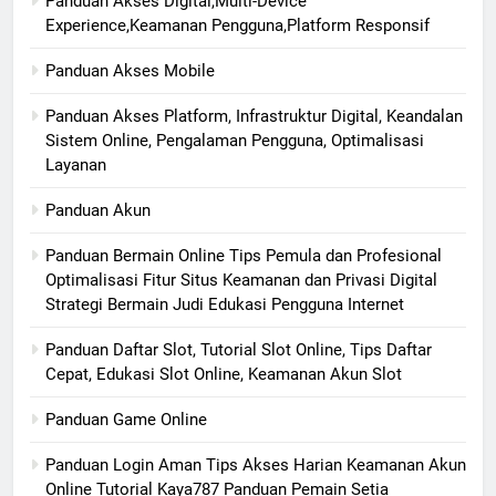
Panduan Akses Digital,Multi-Device
Experience,Keamanan Pengguna,Platform Responsif
Panduan Akses Mobile
Panduan Akses Platform, Infrastruktur Digital, Keandalan
Sistem Online, Pengalaman Pengguna, Optimalisasi
Layanan
Panduan Akun
Panduan Bermain Online Tips Pemula dan Profesional
Optimalisasi Fitur Situs Keamanan dan Privasi Digital
Strategi Bermain Judi Edukasi Pengguna Internet
Panduan Daftar Slot, Tutorial Slot Online, Tips Daftar
Cepat, Edukasi Slot Online, Keamanan Akun Slot
Panduan Game Online
Panduan Login Aman Tips Akses Harian Keamanan Akun
Online Tutorial Kaya787 Panduan Pemain Setia