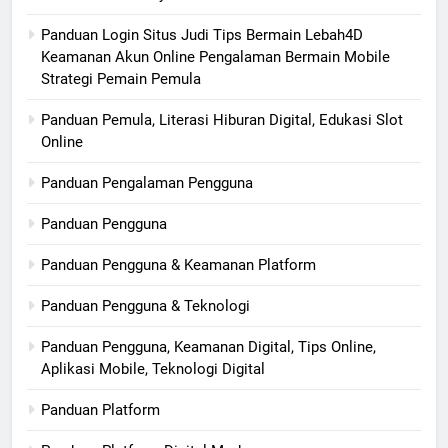
Panduan Login Situs Judi Tips Bermain Lebah4D
Keamanan Akun Online Pengalaman Bermain Mobile
Strategi Pemain Pemula
Panduan Pemula, Literasi Hiburan Digital, Edukasi Slot
Online
Panduan Pengalaman Pengguna
Panduan Pengguna
Panduan Pengguna & Keamanan Platform
Panduan Pengguna & Teknologi
Panduan Pengguna, Keamanan Digital, Tips Online,
Aplikasi Mobile, Teknologi Digital
Panduan Platform