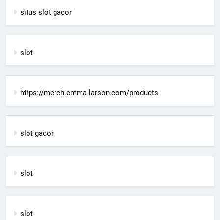
situs slot gacor
slot
https://merch.emma-larson.com/products
slot gacor
slot
slot