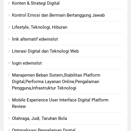
Konten & Strategi Digital
Kontrol Emosi dan Bermain Bertanggung Jawab
Lifestyle, Teknologi, Hiburan
link alternatif edwinslot
Literasi Digital dan Teknologi Web
login edwinslot
Manajemen Beban Sistem,Stabilitas Platform
Digital,Performa Layanan Online,Pengalaman
Pengguna,Infrastruktur Teknologi
Mobile Experience User Interface Digital Platform
Review
Olahraga, Judi, Taruhan Bola
Optimalisasi Pengalaman Digital