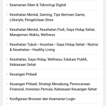
Keamanan Siber & Teknologi Digital
Kesehatan Mental, Gaming, Tips Bermain Game,
Lifestyle, Pengelolaan Stres
Kesehatan Mental, Kesehatan Fisik, Gaya Hidup Sehat,
Manajemen Waktu, Wellness
Kesehatan Tubuh • Imunitas • Gaya Hidup Sehat • Nutrisi
& Kesehatan • Healthy Living
Kesehatan, Gaya Hidup, Wellness, Edukasi Publik,
Kebiasaan Sehat
Keuangan Pribadi
Keuangan Pribadi, Strategi Menabung, Perencanaan
Finansial, Investasi Pemula, Kebiasaan Keuangan Sehat
Konfigurasi Browser dan Keamanan Login