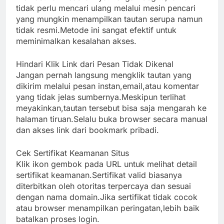
tidak perlu mencari ulang melalui mesin pencari
yang mungkin menampilkan tautan serupa namun
tidak resmi.Metode ini sangat efektif untuk
meminimalkan kesalahan akses.
Hindari Klik Link dari Pesan Tidak Dikenal
Jangan pernah langsung mengklik tautan yang
dikirim melalui pesan instan,email,atau komentar
yang tidak jelas sumbernya.Meskipun terlihat
meyakinkan,tautan tersebut bisa saja mengarah ke
halaman tiruan.Selalu buka browser secara manual
dan akses link dari bookmark pribadi.
Cek Sertifikat Keamanan Situs
Klik ikon gembok pada URL untuk melihat detail
sertifikat keamanan.Sertifikat valid biasanya
diterbitkan oleh otoritas terpercaya dan sesuai
dengan nama domain.Jika sertifikat tidak cocok
atau browser menampilkan peringatan,lebih baik
batalkan proses login.