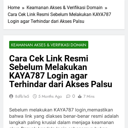
Home
Keamanan Akses & Verifikasi Domain
Cara Cek Link Resmi Sebelum Melakukan KAYA787
Login agar Terhindar dari Akses Palsu
KEAMANAN AKSES & VERIFIKASI DOMAIN
Cara Cek Link Resmi
Sebelum Melakukan
KAYA787 Login agar
Terhindar dari Akses Palsu
0
8dfb1e5
5 Months Ago
7 Mins
Sebelum melakukan KAYA787 login,memastikan
bahwa link yang diakses benar-benar resmi adalah
langkah paling krusial dalam menjaga keamanan