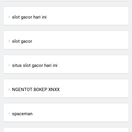
slot gacor hari ini
slot gacor
situs slot gacor hari ini
NGENTOT BOKEP XNXX
spaceman