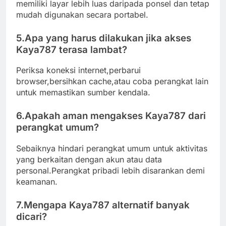
memiliki layar lebih luas daripada ponsel dan tetap
mudah digunakan secara portabel.
5.Apa yang harus dilakukan jika akses
Kaya787 terasa lambat?
Periksa koneksi internet,perbarui
browser,bersihkan cache,atau coba perangkat lain
untuk memastikan sumber kendala.
6.Apakah aman mengakses Kaya787 dari
perangkat umum?
Sebaiknya hindari perangkat umum untuk aktivitas
yang berkaitan dengan akun atau data
personal.Perangkat pribadi lebih disarankan demi
keamanan.
7.Mengapa Kaya787 alternatif banyak
dicari?