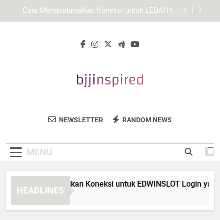
Skip
Cara Mengoptimalkan Koneksi untuk Login
to
KAYA787 yang Lebih Stabil
content
KAYA787 Login melalui Mode Privat untuk
Menjaga Privasi Akses secara Lebih Terkendali
Cara Mengoptimalkan Koneksi untuk EDWINSLOT
Login yang Stabil
Cara Mengoptimalkan Koneksi untuk LEBAH4D
Login yang Stabil di Berbagai Perangkat
Cara Mengoptimalkan Koneksi untuk Login
KAYA787 yang Lebih Stabil
BJJ Inspired
Dapatkan Produk Dan Aksesoris Berkualitas
KAYA787 Login melalui Mode Privat untuk
NEWSLETTER
RANDOM NEWS
Menjaga Privasi Akses secara Lebih Terkendali
Untuk Jiu-Jitsu Di BJJ Inspired.
MENU
ra Mengoptimalkan Koneksi untuk EDWINSLOT Login yang Stab
HEADLINES
eeks Ago