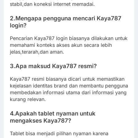
stabil,dan koneksi internet memadai.
2.Mengapa pengguna mencari Kaya787
login?
Pencarian Kaya787 login biasanya dilakukan untuk
memahami konteks akses akun secara lebih
jelas,terarah,dan aman.
3.Apa maksud Kaya787 resmi?
Kaya787 resmi biasanya dicari untuk memastikan
kejelasan identitas brand dan membantu pengguna
membedakan informasi utama dari informasi yang
kurang relevan.
4.Apakah tablet nyaman untuk
mengakses Kaya787?
Tablet bisa menjadi pilihan nyaman karena