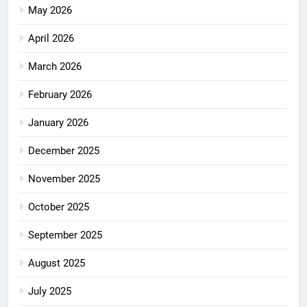
May 2026
April 2026
March 2026
February 2026
January 2026
December 2025
November 2025
October 2025
September 2025
August 2025
July 2025