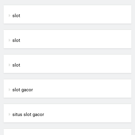
slot
slot
slot
slot gacor
situs slot gacor