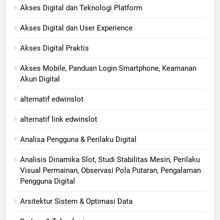
Akses Digital dan Teknologi Platform
Akses Digital dan User Experience
Akses Digital Praktis
Akses Mobile, Panduan Login Smartphone, Keamanan
Akun Digital
alternatif edwinslot
alternatif link edwinslot
Analisa Pengguna & Perilaku Digital
Analisis Dinamika Slot, Studi Stabilitas Mesin, Perilaku
Visual Permainan, Observasi Pola Putaran, Pengalaman
Pengguna Digital
Arsitektur Sistem & Optimasi Data