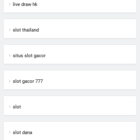
live draw hk
slot thailand
situs slot gacor
slot gacor 777
slot
slot dana