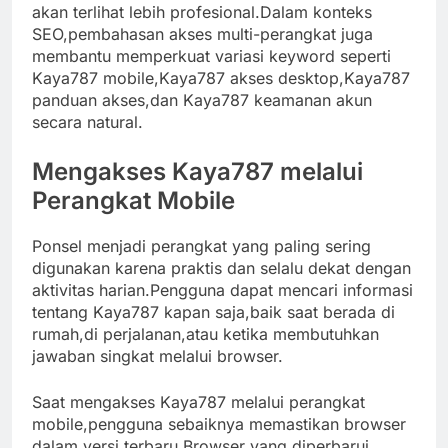
akan terlihat lebih profesional.Dalam konteks
SEO,pembahasan akses multi-perangkat juga
membantu memperkuat variasi keyword seperti
Kaya787 mobile,Kaya787 akses desktop,Kaya787
panduan akses,dan Kaya787 keamanan akun
secara natural.
Mengakses Kaya787 melalui
Perangkat Mobile
Ponsel menjadi perangkat yang paling sering
digunakan karena praktis dan selalu dekat dengan
aktivitas harian.Pengguna dapat mencari informasi
tentang Kaya787 kapan saja,baik saat berada di
rumah,di perjalanan,atau ketika membutuhkan
jawaban singkat melalui browser.
Saat mengakses Kaya787 melalui perangkat
mobile,pengguna sebaiknya memastikan browser
dalam versi terbaru.Browser yang diperbarui