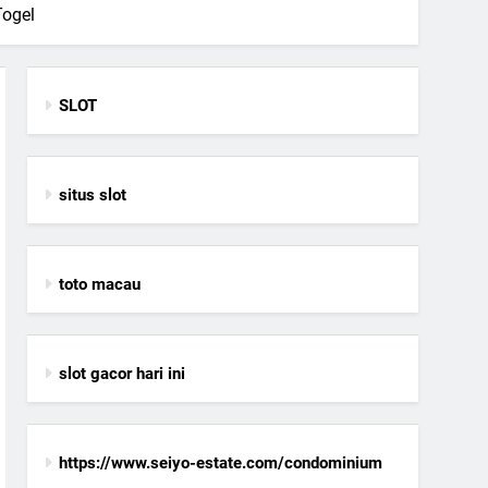
Togel
SLOT
situs slot
toto macau
slot gacor hari ini
https://www.seiyo-estate.com/condominium