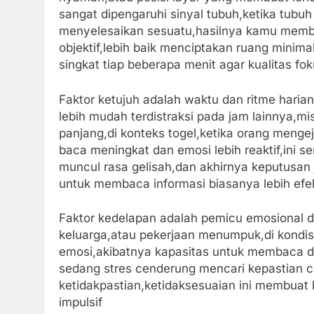
sangat dipengaruhi sinyal tubuh,ketika tubu
menyelesaikan sesuatu,hasilnya kamu membac
objektif,lebih baik menciptakan ruang minimal
singkat tiap beberapa menit agar kualitas fok
Faktor ketujuh adalah waktu dan ritme harian
lebih mudah terdistraksi pada jam lainnya,mi
panjang,di konteks togel,ketika orang menge
baca meningkat dan emosi lebih reaktif,ini
muncul rasa gelisah,dan akhirnya keputusan
untuk membaca informasi biasanya lebih efe
Faktor kedelapan adalah pemicu emosional di 
keluarga,atau pekerjaan menumpuk,di kondisi 
emosi,akibatnya kapasitas untuk membaca da
sedang stres cenderung mencari kepastian c
ketidakpastian,ketidaksesuaian ini membuat
impulsif