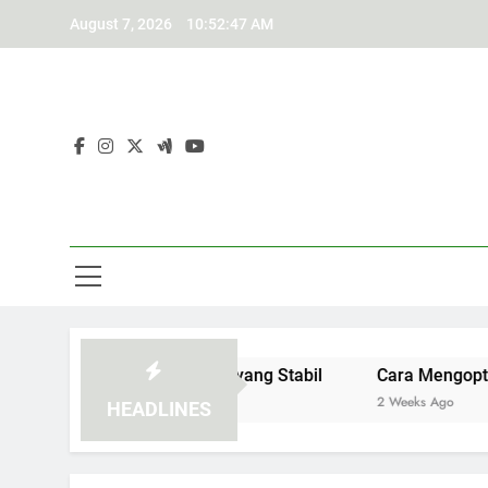
Skip
August 7, 2026
10:52:48 AM
to
content
BJJ
Dapatkan P
DWINSLOT Login yang Stabil
Cara Mengoptimalkan Kone
2 Weeks Ago
HEADLINES