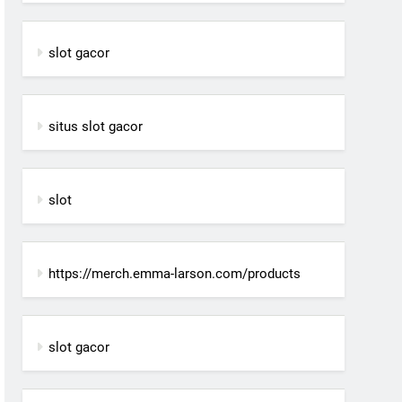
slot gacor
situs slot gacor
slot
https://merch.emma-larson.com/products
slot gacor