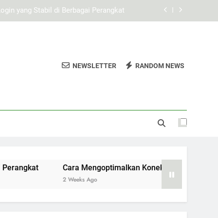
in yang Stabil di Berbagai Perangkat
ntuk Login KAYA787 yang Lebih Stabil
Privasi Akses secara Lebih Terkendali
NEWSLETTER
RANDOM NEWS
i untuk EDWINSLOT Login yang Stabil
in yang Stabil di Berbagai Perangkat
d.
ntuk Login KAYA787 yang Lebih Stabil
Privasi Akses secara Lebih Terkendali
Cara Mengoptimalkan Koneksi untuk Login KAYA787 yang
2 Weeks Ago