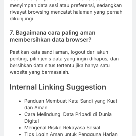
menyimpan data sesi atau preferensi, sedangkan
riwayat browsing mencatat halaman yang pernah
dikunjungi.
7. Bagaimana cara paling aman
membersihkan data browser?
Pastikan kata sandi aman, logout dari akun
penting, pilih jenis data yang ingin dihapus, dan
bersihkan data situs tertentu jika hanya satu
website yang bermasalah.
Internal Linking Suggestion
Panduan Membuat Kata Sandi yang Kuat
dan Aman
Cara Melindungi Data Pribadi di Dunia
Digital
Mengenal Risiko Rekayasa Sosial
Tips Login Aman untuk Pengguna Harian