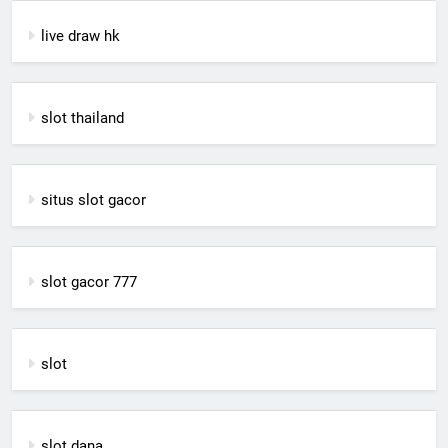
live draw hk
slot thailand
situs slot gacor
slot gacor 777
slot
slot dana