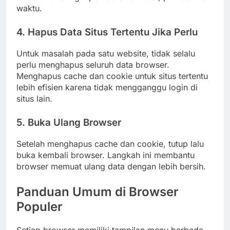
waktu.
4. Hapus Data Situs Tertentu Jika Perlu
Untuk masalah pada satu website, tidak selalu
perlu menghapus seluruh data browser.
Menghapus cache dan cookie untuk situs tertentu
lebih efisien karena tidak mengganggu login di
situs lain.
5. Buka Ulang Browser
Setelah menghapus cache dan cookie, tutup lalu
buka kembali browser. Langkah ini membantu
browser memuat ulang data dengan lebih bersih.
Panduan Umum di Browser
Populer
Setiap browser memiliki tampilan menu berbeda,