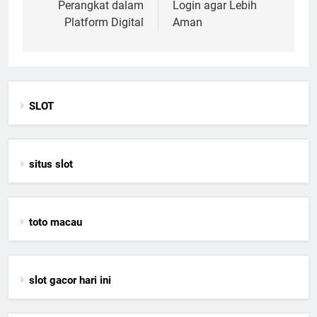
Perangkat dalam
Login agar Lebih
Platform Digital
Aman
SLOT
situs slot
toto macau
slot gacor hari ini