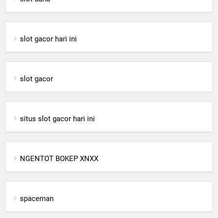
slot gacor hari ini
slot gacor
situs slot gacor hari ini
NGENTOT BOKEP XNXX
spaceman