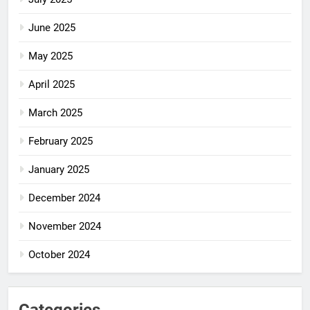
June 2025
May 2025
April 2025
March 2025
February 2025
January 2025
December 2024
November 2024
October 2024