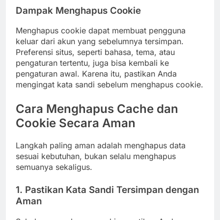
Dampak Menghapus Cookie
Menghapus cookie dapat membuat pengguna
keluar dari akun yang sebelumnya tersimpan.
Preferensi situs, seperti bahasa, tema, atau
pengaturan tertentu, juga bisa kembali ke
pengaturan awal. Karena itu, pastikan Anda
mengingat kata sandi sebelum menghapus cookie.
Cara Menghapus Cache dan
Cookie Secara Aman
Langkah paling aman adalah menghapus data
sesuai kebutuhan, bukan selalu menghapus
semuanya sekaligus.
1. Pastikan Kata Sandi Tersimpan dengan
Aman