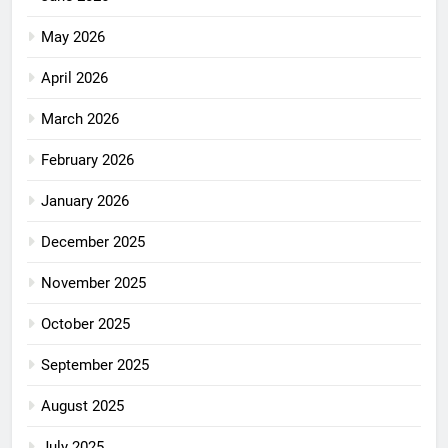
May 2026
April 2026
March 2026
February 2026
January 2026
December 2025
November 2025
October 2025
September 2025
August 2025
July 2025