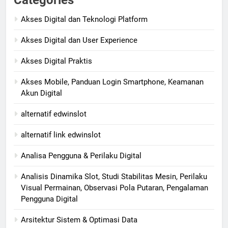
Categories
Akses Digital dan Teknologi Platform
Akses Digital dan User Experience
Akses Digital Praktis
Akses Mobile, Panduan Login Smartphone, Keamanan
Akun Digital
alternatif edwinslot
alternatif link edwinslot
Analisa Pengguna & Perilaku Digital
Analisis Dinamika Slot, Studi Stabilitas Mesin, Perilaku
Visual Permainan, Observasi Pola Putaran, Pengalaman
Pengguna Digital
Arsitektur Sistem & Optimasi Data