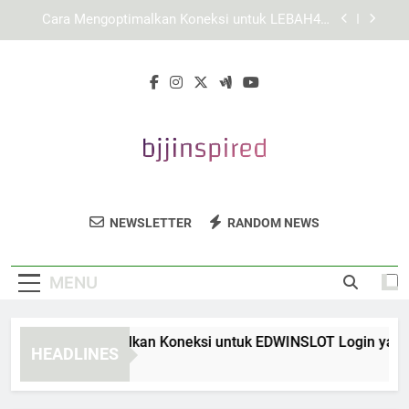
Skip
Cara Mengoptimalkan Koneksi untuk Login
to
KAYA787 yang Lebih Stabil
content
KAYA787 Login melalui Mode Privat untuk
Menjaga Privasi Akses secara Lebih Terkendali
Cara Mengoptimalkan Koneksi untuk EDWINSLOT
Login yang Stabil
Cara Mengoptimalkan Koneksi untuk LEBAH4D
Login yang Stabil di Berbagai Perangkat
Cara Mengoptimalkan Koneksi untuk Login
KAYA787 yang Lebih Stabil
BJJ Inspired
Dapatkan Produk Dan Aksesoris Berkualitas
KAYA787 Login melalui Mode Privat untuk
NEWSLETTER
RANDOM NEWS
Menjaga Privasi Akses secara Lebih Terkendali
Untuk Jiu-Jitsu Di BJJ Inspired.
MENU
ra Mengoptimalkan Koneksi untuk EDWINSLOT Login yang Stab
HEADLINES
eeks Ago