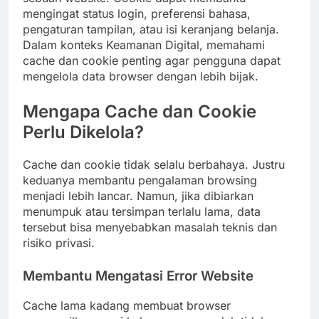
mengingat status login, preferensi bahasa,
pengaturan tampilan, atau isi keranjang belanja.
Dalam konteks Keamanan Digital, memahami
cache dan cookie penting agar pengguna dapat
mengelola data browser dengan lebih bijak.
Mengapa Cache dan Cookie
Perlu Dikelola?
Cache dan cookie tidak selalu berbahaya. Justru
keduanya membantu pengalaman browsing
menjadi lebih lancar. Namun, jika dibiarkan
menumpuk atau tersimpan terlalu lama, data
tersebut bisa menyebabkan masalah teknis dan
risiko privasi.
Membantu Mengatasi Error Website
Cache lama kadang membuat browser