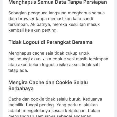
Menghapus Semua Data Tanpa Persiapan
Sebagian pengguna langsung menghapus semua
data browser tanpa memastikan kata sandi
tersimpan. Akibatnya, mereka kesulitan masuk
kembali ke akun penting.
Tidak Logout di Perangkat Bersama
Menghapus cache saja tidak cukup untuk
melindungi akun. Jika cookie sesi masih tersimpan
atau akun belum logout, risiko akses tidak sah
tetap ada.
Mengira Cache dan Cookie Selalu
Berbahaya
Cache dan cookie tidak selalu buruk. Keduanya
memiliki fungsi penting. Yang perlu dilakukan
adalah mengelolanya sesuai kebutuhan, bukan
menganggap semuanya sebagai ancaman.