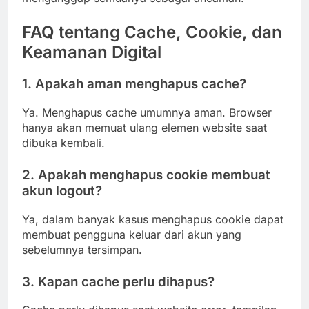
FAQ tentang Cache, Cookie, dan
Keamanan Digital
1. Apakah aman menghapus cache?
Ya. Menghapus cache umumnya aman. Browser
hanya akan memuat ulang elemen website saat
dibuka kembali.
2. Apakah menghapus cookie membuat
akun logout?
Ya, dalam banyak kasus menghapus cookie dapat
membuat pengguna keluar dari akun yang
sebelumnya tersimpan.
3. Kapan cache perlu dihapus?