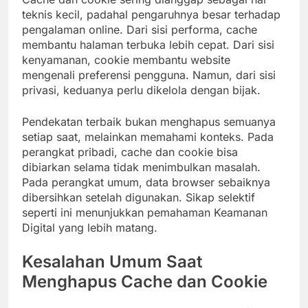
teknis kecil, padahal pengaruhnya besar terhadap
pengalaman online. Dari sisi performa, cache
membantu halaman terbuka lebih cepat. Dari sisi
kenyamanan, cookie membantu website
mengenali preferensi pengguna. Namun, dari sisi
privasi, keduanya perlu dikelola dengan bijak.
Pendekatan terbaik bukan menghapus semuanya
setiap saat, melainkan memahami konteks. Pada
perangkat pribadi, cache dan cookie bisa
dibiarkan selama tidak menimbulkan masalah.
Pada perangkat umum, data browser sebaiknya
dibersihkan setelah digunakan. Sikap selektif
seperti ini menunjukkan pemahaman Keamanan
Digital yang lebih matang.
Kesalahan Umum Saat
Menghapus Cache dan Cookie