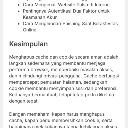
Cara Mengenali Website Palsu di Internet
Pentingnya Autentikasi Dua Faktor untuk
Keamanan Akun
Cara Menghindari Phishing Saat Beraktivitas
Online
Kesimpulan
Menghapus cache dan cookie secara aman adalah
langkah sederhana yang membantu menjaga
performa browser, memperbaiki masalah akses,
dan melindungi privasi pengguna. Cache berfungsi
mempercepat pemuatan halaman, sedangkan
cookie membantu menyimpan sesi dan preferensi.
Keduanya bermanfaat, tetapi tetap perlu dikelola
dengan tepat.
Dengan memahami kapan harus menghapus
cache, kapan perlu membersihkan cookie, serta
bagaimana melakukannya tanpa kehilangan akses